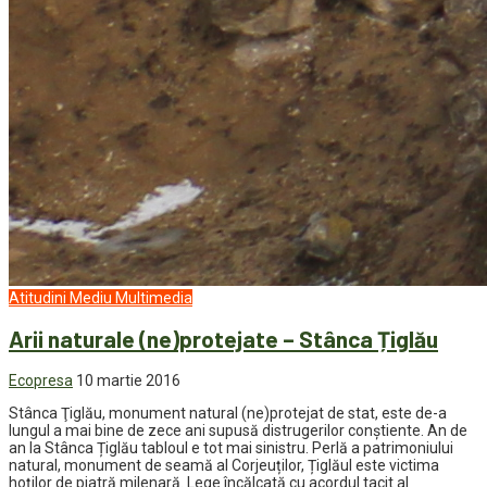
Atitudini
Mediu
Multimedia
Arii naturale (ne)protejate – Stânca Țiglău
Ecopresa
10 martie 2016
Stânca Ţiglău, monument natural (ne)protejat de stat, este de-a
lungul a mai bine de zece ani supusă distrugerilor conştiente. An de
an la Stânca Țiglău tabloul e tot mai sinistru. Perlă a patrimoniului
natural, monument de seamă al Corjeuților, Țiglăul este victima
hoților de piatră milenară. Lege încălcată cu acordul tacit al