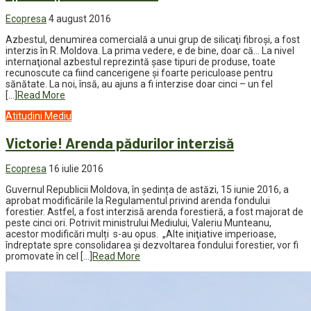
Ecopresa
4 august 2016
Azbestul, denumirea comercială a unui grup de silicaţi fibroşi, a fost
interzis în R. Moldova. La prima vedere, e de bine, doar că… La nivel
internaţional azbestul reprezintă şase tipuri de produse, toate
recunoscute ca fiind cancerigene şi foarte periculoase pentru
sănătate. La noi, însă, au ajuns a fi interzise doar cinci – un fel
[…]
Read More
Atitudini
Mediu
Victorie! Arenda pădurilor interzisă
Ecopresa
16 iulie 2016
Guvernul Republicii Moldova, în ședința de astăzi, 15 iunie 2016, a
aprobat modificările la Regulamentul privind arenda fondului
forestier. Astfel, a fost interzisă arenda forestieră, a fost majorat de
peste cinci ori. Potrivit ministrului Mediului, Valeriu Munteanu,
acestor modificări mulți s-au opus. „Alte iniţiative imperioase,
îndreptate spre consolidarea şi dezvoltarea fondului forestier, vor fi
promovate în cel […]
Read More