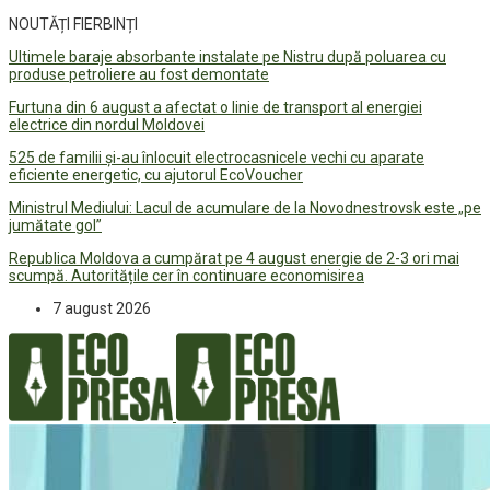
NOUTĂȚI FIERBINȚI
Ultimele baraje absorbante instalate pe Nistru după poluarea cu
produse petroliere au fost demontate
Furtuna din 6 august a afectat o linie de transport al energiei
electrice din nordul Moldovei
525 de familii și-au înlocuit electrocasnicele vechi cu aparate
eficiente energetic, cu ajutorul EcoVoucher
Ministrul Mediului: Lacul de acumulare de la Novodnestrovsk este „pe
jumătate gol”
Republica Moldova a cumpărat pe 4 august energie de 2-3 ori mai
scumpă. Autoritățile cer în continuare economisirea
7 august 2026