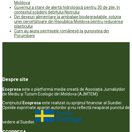
Moldova
Guvernul a stare de alertă hidrologică pentru 30 de zile, în
contextul scăderii debitului Nistrului
Din deșeuri alimentare la ambalaje biodegradabile: soluția
unei cercetătoare din Republica Moldova pentru reducerea
plasticului
Cum au ajuns permisele românești la gunoiștea din
Porumbeni
Despre site
Ecopresa
este o platformă media creată de Asociația Jurnaliștilor
de Mediu și Turism Ecologic din Moldova (AJMTEM).
Conținutul
Ecopresa
este realizat cu sprijinul financiar al Suediei.
Opiniile exprimate aparţin autorilor şi nu reflectă neapărat punctul de
vedere al Suediei.
ECOPRESA