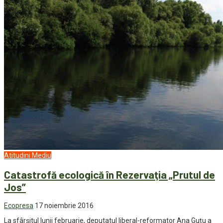
Atitudini
Mediu
Catastrofă ecologică în Rezervaţia „Prutul de
Jos”
Ecopresa
17 noiembrie 2016
La sfârşitul lunii februarie, deputatul liberal-reformator Ana Guţu a