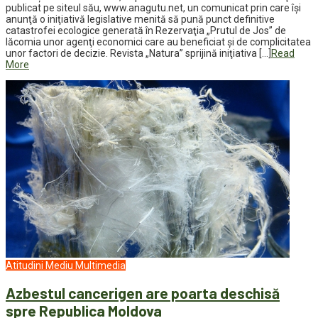
publicat pe siteul său, www.anagutu.net, un comunicat prin care îşi
anunţă o iniţiativă legislative menită să pună punct definitive
catastrofei ecologice generată în Rezervaţia „Prutul de Jos” de
lăcomia unor agenţi economici care au beneficiat şi de complicitatea
unor factori de decizie. Revista „Natura” sprijină iniţiativa […]
Read
More
Atitudini
Mediu
Multimedia
Azbestul cancerigen are poarta deschisă
spre Republica Moldova