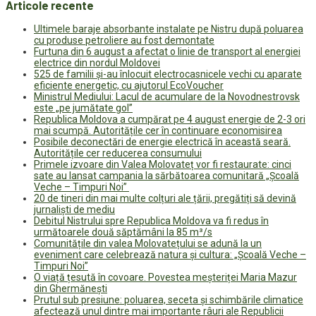
Articole recente
Ultimele baraje absorbante instalate pe Nistru după poluarea
cu produse petroliere au fost demontate
Furtuna din 6 august a afectat o linie de transport al energiei
electrice din nordul Moldovei
525 de familii și-au înlocuit electrocasnicele vechi cu aparate
eficiente energetic, cu ajutorul EcoVoucher
Ministrul Mediului: Lacul de acumulare de la Novodnestrovsk
este „pe jumătate gol”
Republica Moldova a cumpărat pe 4 august energie de 2-3 ori
mai scumpă. Autoritățile cer în continuare economisirea
Posibile deconectări de energie electrică în această seară.
Autoritățile cer reducerea consumului
Primele izvoare din Valea Molovateț vor fi restaurate: cinci
sate au lansat campania la sărbătoarea comunitară „Școală
Veche – Timpuri Noi”
20 de tineri din mai multe colțuri ale țării, pregătiți să devină
jurnaliști de mediu
Debitul Nistrului spre Republica Moldova va fi redus în
următoarele două săptămâni la 85 m³/s
Comunitățile din valea Molovatețului se adună la un
eveniment care celebrează natura și cultura: „Școală Veche –
Timpuri Noi”
O viață țesută în covoare. Povestea meșteriței Maria Mazur
din Ghermănești
Prutul sub presiune: poluarea, seceta și schimbările climatice
afectează unul dintre mai importante râuri ale Republicii