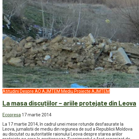
Atitudini
Despre AO AJMTEM
Mediu
Proiecte AJMTEM
La masa discuțiilor – ariile protejate din Leova
Ecopresa
17 martie 2014
La 17 martie 2014, în cadrul unei mese rotunde desfasurate la
Leova, jurnalistii de mediu din regiunea de sud a Republicii Moldova
au discutat cu autoritatile raionului Leova despre starea ariilor
protejate pe care le gestioneaza. Evenimentul a fost organizat de