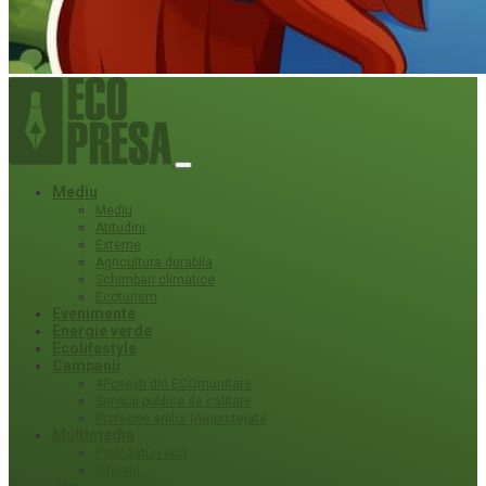
Mediu
Mediu
Atitudini
Externe
Agricultura durabila
Schimbari climatice
Ecoturism
Evenimente
Energie verde
Ecolifestyle
Campanii
#Povești din ECOmunitate
Servicii publice de calitate
Protecție ariilor (ne)protejate
Multimedia
Podcasturi eco
Interviu