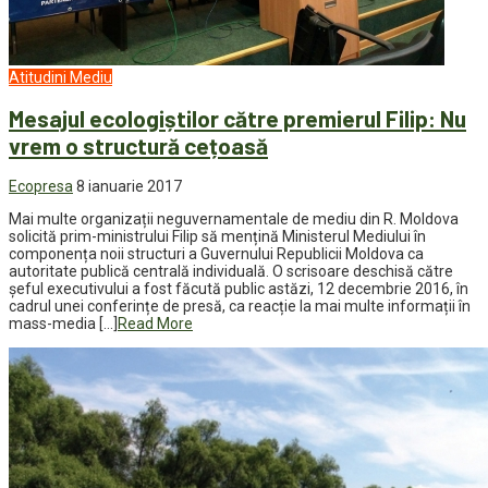
Atitudini
Mediu
Mesajul ecologiștilor către premierul Filip: Nu
vrem o structură cețoasă
Ecopresa
8 ianuarie 2017
Mai multe organizații neguvernamentale de mediu din R. Moldova
solicită prim-ministrului Filip să mențină Ministerul Mediului în
componența noii structuri a Guvernului Republicii Moldova ca
autoritate publică centrală individuală. O scrisoare deschisă către
șeful executivului a fost făcută public astăzi, 12 decembrie 2016, în
cadrul unei conferințe de presă, ca reacție la mai multe informații în
mass-media […]
Read More