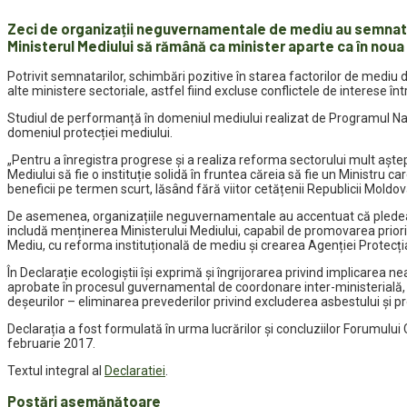
Zeci de organizații neguvernamentale de mediu au semnat o D
Ministerul Mediului să rămână ca minister aparte ca în noua 
Potrivit semnatarilor, schimbări pozitive în starea factorilor de mediu 
alte ministere sectoriale, astfel fiind excluse conflictele de interese 
Studiul de performanță în domeniul mediului realizat de Programul Nați
domeniul protecției mediului.
„Pentru a înregistra progrese și a realiza reforma sectorului mult aște
Mediului să fie o instituție solidă în fruntea căreia să fie un Ministr
beneficii pe termen scurt, lăsând fără viitor cetățenii Republicii Moldo
De asemenea, organizațiile neguvernamentale au accentuat că pledează
includă menținerea Ministerului Mediului, capabil de promovarea priorit
Mediu, cu reforma instituțională de mediu și crearea Agenției Protecți
În Declarație ecologiștii își exprimă și îngrijorarea privind implicarea
aprobate în procesul guvernamental de coordonare inter-ministerială, d
deșeurilor – eliminarea prevederilor privind excluderea asbestului și 
Declarația a fost formulată în urma lucrărilor și concluziilor Forumului
februarie 2017.
Textul integral al
Declaratiei
.
Postări asemănătoare