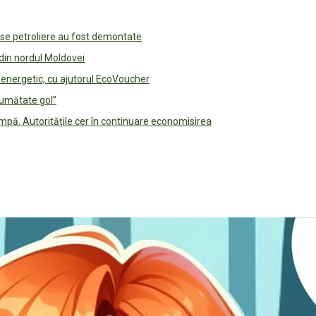
use petroliere au fost demontate
 din nordul Moldovei
e energetic, cu ajutorul EcoVoucher
jumătate gol”
pă. Autoritățile cer în continuare economisirea