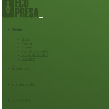
Mediu
Mediu
Atitudini
Externe
Agricultura durabila
Schimbari climatice
Ecoturism
Evenimente
Energie verde
Ecolifestyle