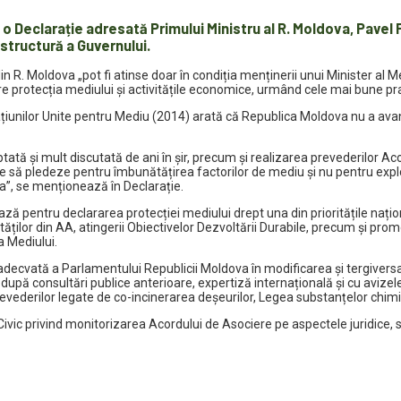
eclarație adresată Primului Ministru al R. Moldova, Pavel Fil
structură a Guvernului.
din R. Moldova „pot fi atinse doar în condiția menținerii unui Minister a
între protecția mediului și activitățile economice, urmând cele mai bune pr
unilor Unite pentru Mediu (2014) arată că Republica Moldova nu a avansat
ptată și mult discutată de ani în șir, precum și realizarea prevederilor
u care să pledeze pentru îmbunătățirea factorilor de mediu și nu pentru ex
va”, se menționează în Declarație.
 pentru declararea protecției mediului drept una din prioritățile nați
ăților din AA, atingerii Obiectivelor Dezvoltării Durabile, precum și pro
a Mediului.
 neadecvată a Parlamentului Republicii Moldova în modificarea și tergivers
upă consultări publice anterioare, expertiză internațională și cu avize
prevederilor legate de co-incinerarea deșeurilor, Legea substanțelor chi
 Civic privind monitorizarea Acordului de Asociere pe aspectele juridice, 