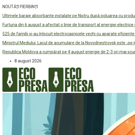
NOUTĂȚI FIERBINȚI
Ultimele baraje absorbante instalate pe Nistru după poluarea cu prod
Furtuna din 6 august a afectat o linie de transport al energiei electrice
525 de familii și-au înlocuit electrocasnicele vechi cu aparate eficient
Ministrul Mediului: Lacul de acumulare de la Novodnestrovsk este „pe 
Republica Moldova a cumpărat pe 4 august energie de 2-3 ori mai scum
8 august 2026