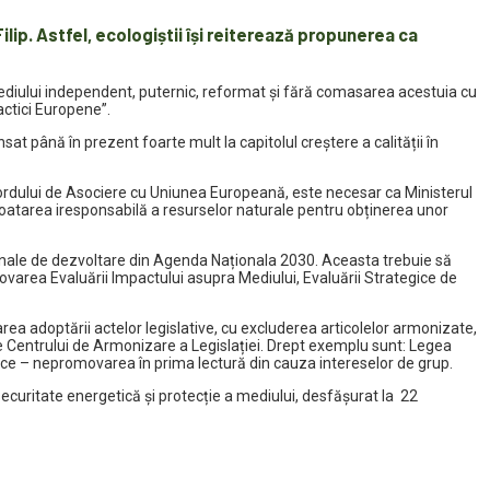
ip. Astfel, ecologiștii își reiterează propunerea ca
l Mediului independent, puternic, reformat și fără comasarea acestuia cu
actici Europene”.
 până în prezent foarte mult la capitolul creștere a calității în
 Acordului de Asociere cu Uniunea Europeană, este necesar ca Ministerul
ploatarea iresponsabilă a resurselor naturale pentru obținerea unor
onale de dezvoltare din Agenda Naționala 2030. Aceasta trebuie să
movarea Evaluării Impactului asupra Mediului, Evaluării Strategice de
area adoptării actelor legislative, cu excluderea articolelor armonizate,
le Centrului de Armonizare a Legislației. Drept exemplu sunt: Legea
mice – nepromovarea în prima lectură din cauza intereselor de grup.
securitate energetică și protecție a mediului, desfășurat la 22