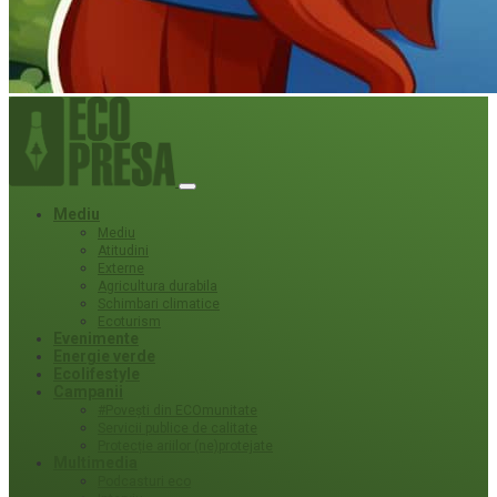
Mediu
Mediu
Atitudini
Externe
Agricultura durabila
Schimbari climatice
Ecoturism
Evenimente
Energie verde
Ecolifestyle
Campanii
#Povești din ECOmunitate
Servicii publice de calitate
Protecție ariilor (ne)protejate
Multimedia
Podcasturi eco