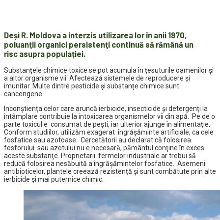
Deși R. Moldova a interzis utilizarea lor în anii 1970,
poluanţii organici persistenţi continuă să rămână un
risc asupra populației.
Substanțele chimice toxice se pot acumula în țesuturile oamenilor și
a altor organisme vii. Afectează sistemele de reproducere şi
imunitar. Multe dintre pesticide și substanțe chimice sunt
cancerigene.
Inconştienţa celor care aruncă ierbicide, insecticide şi detergenţi la
întâmplare contribuie la intoxicarea organismelor vii din apă. Pe de o
parte toxicul e consumat de peşti, iar ulterior ajunge în alimentație.
Conform studiilor, utilizăm exagerat îngrăşăminte artificiale, ca cele
fosfatice sau azotoase. Cercetătorii au declarat că folosirea
fosforului sau azotului nu e necesară, pământul conţine în exces
aceste substanţe. Proprietarii fermelor industriale ar trebui să
reducă folosirea nesăbuită a îngrăşămintelor fosfatice. Asemeni
antibioticelor, plantele creează rezistenţă şi sunt combătute prin alte
ierbicide şi mai puternice chimic.