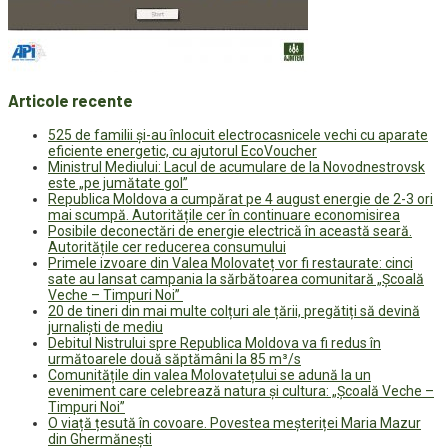
Articole recente
525 de familii și-au înlocuit electrocasnicele vechi cu aparate
eficiente energetic, cu ajutorul EcoVoucher
Ministrul Mediului: Lacul de acumulare de la Novodnestrovsk
este „pe jumătate gol”
Republica Moldova a cumpărat pe 4 august energie de 2-3 ori
mai scumpă. Autoritățile cer în continuare economisirea
Posibile deconectări de energie electrică în această seară.
Autoritățile cer reducerea consumului
Primele izvoare din Valea Molovateț vor fi restaurate: cinci
sate au lansat campania la sărbătoarea comunitară „Școală
Veche – Timpuri Noi”
20 de tineri din mai multe colțuri ale țării, pregătiți să devină
jurnaliști de mediu
Debitul Nistrului spre Republica Moldova va fi redus în
următoarele două săptămâni la 85 m³/s
Comunitățile din valea Molovatețului se adună la un
eveniment care celebrează natura și cultura: „Școală Veche –
Timpuri Noi”
O viață țesută în covoare. Povestea meșteriței Maria Mazur
din Ghermănești