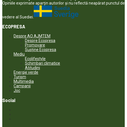
Opiniile exprimate aparţin autorilor şi nu reflectă neapărat punctul de
vedere al Suediei.
ECOPRESA
Despre AO AJMTEM
Despre Ecopresa
Promovare
Susține Ecopresa
Mediu
Ecolifestyle
Schimbari climatice
Atitudini
Energie verde
Turism
Multimedia
Campanii
Joc
Social