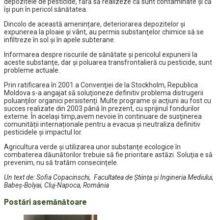
depozitele de pesticide, fără să realizeze că sunt contaminate şi că
își pun în pericol sănătatea.
Dincolo de această amenințare, deteriorarea depozitelor și
expunerea la ploaie și vânt, au permis substanţelor chimice să se
infiltreze în sol și în apele subterane.
Informarea despre riscurile de sănătate şi pericolul expunerii la
aceste substanţe, dar şi poluarea transfrontalieră cu pesticide, sunt
probleme actuale.
Prin ratificarea în 2001 a Convenţiei de la Stockholm, Republica
Moldova s-a angajat să soluţioneze definitiv problema distrugerii
poluanţilor organici persistenţi. Multe programe şi acţiuni au fost cu
succes realizate din 2003 până în prezent, cu sprijinul fondurilor
externe. În același timp,avem nevoie în continuare de susţinerea
comunității internaționale pentru a evacua şi neutraliza definitiv
pesticidele şi impactul lor.
Agricultura verde şi utilizarea unor substanţe ecologice în
combaterea dăunătorilor trebuie să fie prioritare astăzi. Soluţia e să
prevenim, nu să tratăm consecinţele.
Un text de: Sofia Copacinschi, Facultatea de Ştiinţa şi Ingineria Mediului,
Babeş-Bolyai, Cluj-Napoca, România
Postări asemănătoare