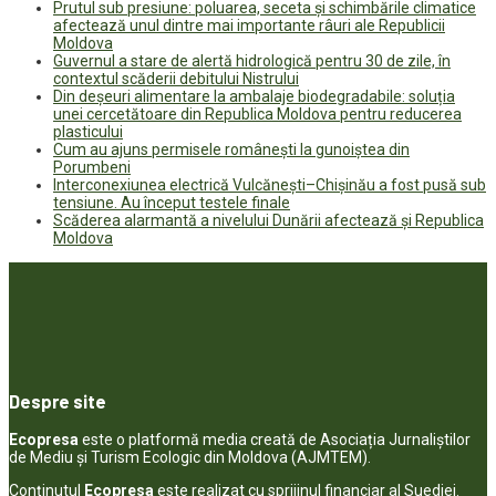
Prutul sub presiune: poluarea, seceta și schimbările climatice
afectează unul dintre mai importante râuri ale Republicii
Moldova
Guvernul a stare de alertă hidrologică pentru 30 de zile, în
contextul scăderii debitului Nistrului
Din deșeuri alimentare la ambalaje biodegradabile: soluția
unei cercetătoare din Republica Moldova pentru reducerea
plasticului
Cum au ajuns permisele românești la gunoiștea din
Porumbeni
Interconexiunea electrică Vulcănești–Chișinău a fost pusă sub
tensiune. Au început testele finale
Scăderea alarmantă a nivelului Dunării afectează și Republica
Moldova
Despre site
Ecopresa
este o platformă media creată de Asociația Jurnaliștilor
de Mediu și Turism Ecologic din Moldova (AJMTEM).
Conținutul
Ecopresa
este realizat cu sprijinul financiar al Suediei.