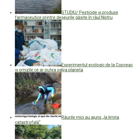
STUDIU/ Pesticide și produse
farmaceutice printre deșeurile găsite în râul Nistru
Experimentul ecologic de la Copceac
și omizile ce ar putea salva planeta
Râurile mici au ajuns „la limita
catastrofală”