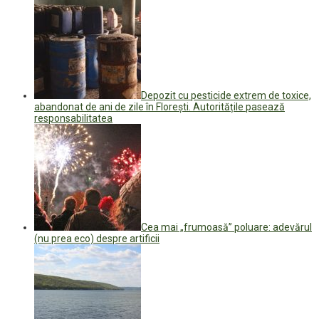
Depozit cu pesticide extrem de toxice,
abandonat de ani de zile în Florești. Autoritățile pasează
responsabilitatea
Cea mai „frumoasă” poluare: adevărul
(nu prea eco) despre artificii