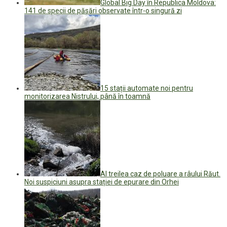
Global Big Day în Republica Moldova:
141 de specii de păsări observate într-o singură zi
15 stații automate noi pentru
monitorizarea Nistrului, până în toamnă
Al treilea caz de poluare a râului Răut.
Noi suspiciuni asupra stației de epurare din Orhei