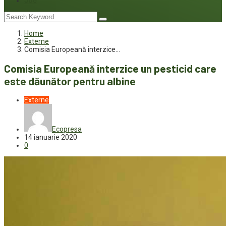
Joc
Home
Externe
Comisia Europeană interzice…
Comisia Europeană interzice un pesticid care
este dăunător pentru albine
Externe
Ecopresa
14 ianuarie 2020
0