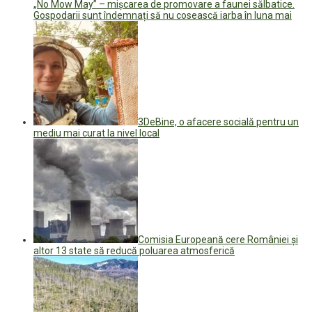
„No Mow May” – mișcarea de promovare a faunei sălbatice.
Gospodarii sunt îndemnați să nu cosească iarba în luna mai
3DeBine, o afacere socială pentru un
mediu mai curat la nivel local
Comisia Europeană cere României și
altor 13 state să reducă poluarea atmosferică