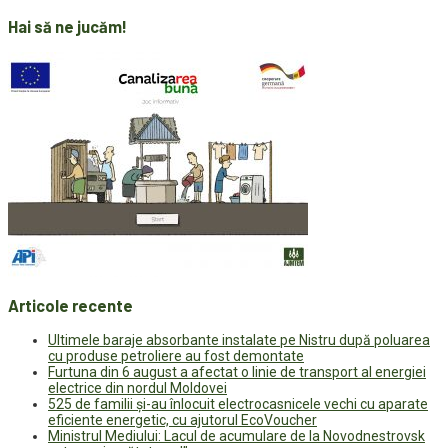
Hai să ne jucăm!
Articole recente
Ultimele baraje absorbante instalate pe Nistru după poluarea
cu produse petroliere au fost demontate
Furtuna din 6 august a afectat o linie de transport al energiei
electrice din nordul Moldovei
525 de familii și-au înlocuit electrocasnicele vechi cu aparate
eficiente energetic, cu ajutorul EcoVoucher
Ministrul Mediului: Lacul de acumulare de la Novodnestrovsk