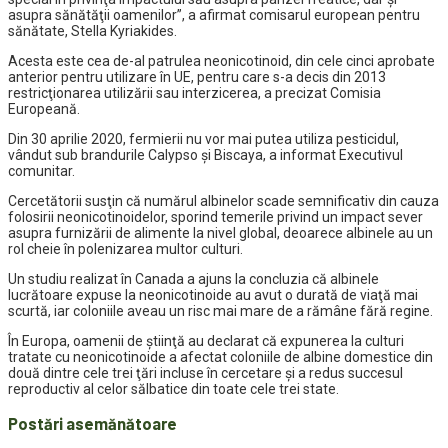
asupra sănătăţii oamenilor”, a afirmat comisarul european pentru
sănătate, Stella Kyriakides.
Acesta este cea de-al patrulea neonicotinoid, din cele cinci aprobate
anterior pentru utilizare în UE, pentru care s-a decis din 2013
restricţionarea utilizării sau interzicerea, a precizat Comisia
Europeană.
Din 30 aprilie 2020, fermierii nu vor mai putea utiliza pesticidul,
vândut sub brandurile Calypso şi Biscaya, a informat Executivul
comunitar.
Cercetătorii susţin că numărul albinelor scade semnificativ din cauza
folosirii neonicotinoidelor, sporind temerile privind un impact sever
asupra furnizării de alimente la nivel global, deoarece albinele au un
rol cheie în polenizarea multor culturi.
Un studiu realizat în Canada a ajuns la concluzia că albinele
lucrătoare expuse la neonicotinoide au avut o durată de viaţă mai
scurtă, iar coloniile aveau un risc mai mare de a rămâne fără regine.
În Europa, oamenii de ştiinţă au declarat că expunerea la culturi
tratate cu neonicotinoide a afectat coloniile de albine domestice din
două dintre cele trei ţări incluse în cercetare şi a redus succesul
reproductiv al celor sălbatice din toate cele trei state.
Postări asemănătoare