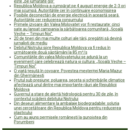
este „pe jumătate gol”
Republica Moldova a cumpărat pe 4 august energie de 2-3 ori
mai scumpă. Autoritățile cer în continuare economisirea
Posibile deconectări de energie electrică în această seară.
Autoritățile cer reducerea consumului
Primele izvoare din Valea Molovateț vor fi restaurate: cinci
sate au lansat campania la sărbătoarea comunitară „Școală
Veche – Timpuri Noi”
20 de tineri din mai multe colțuri ale țării, pregătiți să devină
jurnaliști de mediu
Debitul Nistrului spre Republica Moldova va fi redus în
următoarele două săptămâni la 85 m³/s
Comunitățile din valea Molovatețului se adună la un
eveniment care celebrează natura și cultura: „Școală Veche –
Timpuri Noi”
O viață țesută în covoare. Povestea meșteriței Maria Mazur
din Ghermănești
Prutul sub presiune: poluarea, seceta și schimbările climatice
afectează unul dintre mai importante râuri ale Republicii
Moldova
Guvernul a stare de alertă hidrologică pentru 30 de zile, în
contextul scăderii debitului Nistrului
Din deșeuri alimentare la ambalaje biodegradabile: soluția
unei cercetătoare din Republica Moldova pentru reducerea
plasticului
Cum au ajuns permisele românești la gunoiștea din
Porumbeni