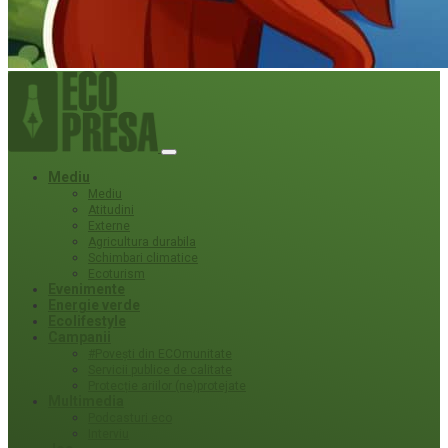
Mediu
Mediu
Atitudini
Externe
Agricultura durabila
Schimbari climatice
Ecoturism
Evenimente
Energie verde
Ecolifestyle
Campanii
#Povești din ECOmunitate
Servicii publice de calitate
Protecție ariilor (ne)protejate
Multimedia
Podcasturi eco
Interviu