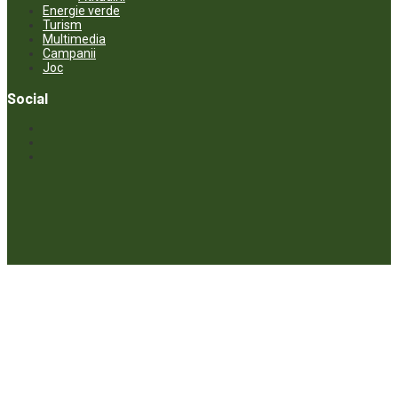
Energie verde
Turism
Multimedia
Campanii
Joc
Social
© ECOPRESA. All rights reserved *** Preluarea textelor care aparțin
www.ecopresa.md poate fi făcută doar cu indicarea sursei și link
activ către subiectul preluat.