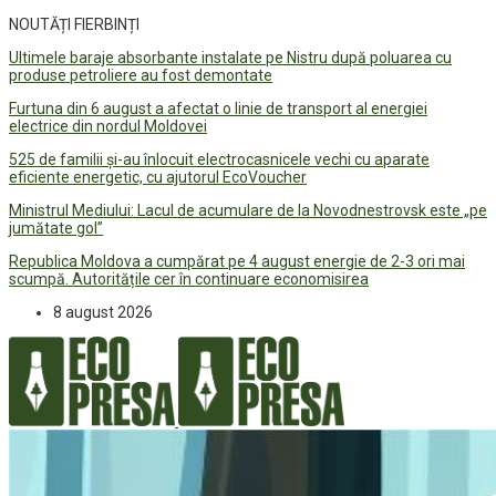
NOUTĂȚI FIERBINȚI
Ultimele baraje absorbante instalate pe Nistru după poluarea cu
produse petroliere au fost demontate
Furtuna din 6 august a afectat o linie de transport al energiei
electrice din nordul Moldovei
525 de familii și-au înlocuit electrocasnicele vechi cu aparate
eficiente energetic, cu ajutorul EcoVoucher
Ministrul Mediului: Lacul de acumulare de la Novodnestrovsk este „pe
jumătate gol”
Republica Moldova a cumpărat pe 4 august energie de 2-3 ori mai
scumpă. Autoritățile cer în continuare economisirea
8 august 2026