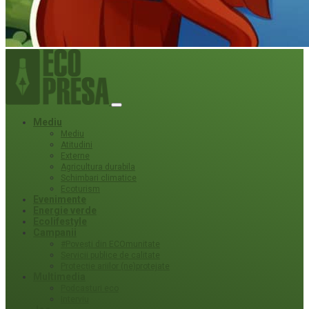
Mediu
Mediu
Atitudini
Externe
Agricultura durabila
Schimbari climatice
Ecoturism
Evenimente
Energie verde
Ecolifestyle
Campanii
#Povești din ECOmunitate
Servicii publice de calitate
Protecție ariilor (ne)protejate
Multimedia
Podcasturi eco
Interviu