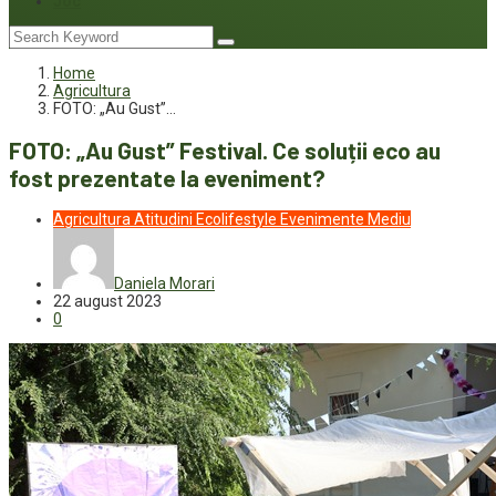
Joc
Home
Agricultura
FOTO: „Au Gust”…
FOTO: „Au Gust” Festival. Ce soluții eco au
fost prezentate la eveniment?
Agricultura
Atitudini
Ecolifestyle
Evenimente
Mediu
Daniela Morari
22 august 2023
0