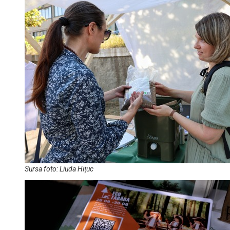
Sursa foto: Liuda Hițuc