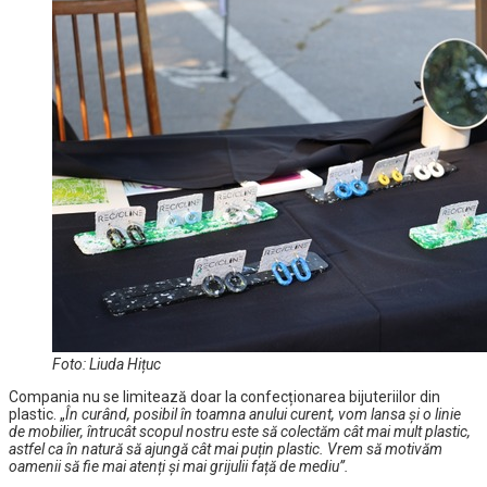
Foto: Liuda Hițuc
Compania nu se limitează doar la confecționarea bijuteriilor din
plastic. „
În curând, posibil în toamna anului curent, vom lansa și o linie
de mobilier, întrucât scopul nostru este să colectăm cât mai mult plastic,
astfel ca în natură să ajungă cât mai puțin plastic. Vrem să motivăm
oamenii să fie mai atenți și mai grijulii față de mediu”.