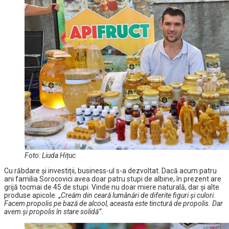
Foto: Liuda Hițuc
Cu răbdare și investiții, business-ul s-a dezvoltat. Dacă acum patru
ani familia Sorocovici avea doar patru stupi de albine, în prezent are
grijă tocmai de 45 de stupi. Vinde nu doar miere naturală, dar și alte
produse apicole. „
Creăm din ceară lumânări de diferite figuri și culori.
Facem propolis pe bază de alcool, aceasta este tinctură de propolis. Dar
avem și propolis în stare solidă”.