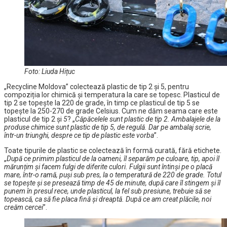
Foto: Liuda Hițuc
„Recycline Moldova” colectează plastic de tip 2 și 5, pentru
compoziția lor chimică și temperatura la care se topesc. Plasticul de
tip 2 se topește la 220 de grade, în timp ce plasticul de tip 5 se
topește la 250-270 de grade Celsius. Cum ne dăm seama care este
plasticul de tip 2 și
5
? „
Căpăcelele sunt plastic de tip 2. Ambalajele de la
produse chimice sunt plastic de tip 5, de regulă. Dar pe ambalaj scrie,
într-un triunghi, despre ce tip de plastic este vorba
”.
Toate tipurile de plastic se colectează în formă curată, fără etichete.
„
După ce primim plasticul de la oameni, îl separăm pe culoare, tip, apoi îl
mărunțim și facem fulgi de diferite culori. Fulgii sunt întinși pe o placă
mare, într-o ramă, puși sub pres, la o temperatură de 220 de grade. Totul
se topește și se presează timp de 45 de minute, după care îl stingem și îl
punem în presul rece, unde plasticul, la fel sub presiune, trebuie să se
topească, ca să fie placa fină și dreaptă. După ce am creat plăcile, noi
creăm cercei
”.