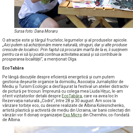
Sursa foto: Dana Moraru
O atracție este și târgul fructelor, legumelor și al produselor apicole.
„Aici putem să achiziționăm miere naturală, struguri, dar și alte produse
crescute de localnici. Prin faptul că procurăm marfă de la ei, îi susținem
pentru ca ei să își poată continua activitatea acasă și să contribuie la
prosperarea localității”,
a menționat Olga.
EcoTabăra
Pe lângă discuțiile despre eficiență energetică și cum putem
gestiona deșeurile organice la domiciliu, Asociația Jurnaliștilor de
Mediu și Turism Ecologic a desfășurat la festival un atelier distractiv
de pictură pe tricouri. Împreună cu colega mea Liuda Hițuc, le-am
oferit vizitatorilor detalii despre
EcoTabăra
, care va avea loc în
Rezervația naturală „Codrii”, între 28 și 30 august. Am scos la
vânzare torbițe eco, cu desene realizate de Albina Kolesnichenko,
artistă plastică și activistă de mediu din Ucraina, iar banii colectați din
vânzări vor fi donați organizației
Еко Місто
din Chernihiv, co-fondată
de Albina.