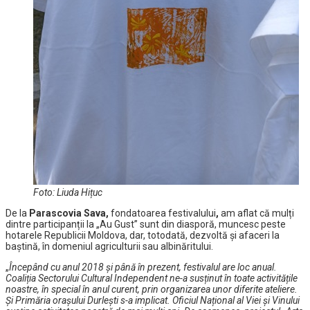
Foto: Liuda Hițuc
De la
Parascovia Sava,
fondatoarea festivalului
,
am aflat că mulți
dintre participanții la „Au Gust” sunt din diasporă, muncesc peste
hotarele Republicii Moldova, dar, totodată, dezvoltă și afaceri la
baștină, în domeniul agriculturii sau albinăritului.
„
Începând cu anul 2018 și până în prezent, festivalul are loc anual.
Coaliția Sectorului Cultural Independent ne-a susținut în toate activitățile
noastre, în special în anul curent, prin organizarea unor diferite ateliere.
Și Primăria orașului Durlești s-a implicat. Oficiul Național al Viei și Vinului