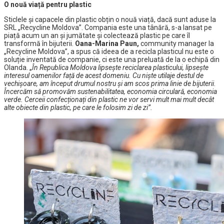
O nouă viață pentru plastic
Sticlele și capacele din plastic obțin o nouă viață, dacă sunt aduse la
SRL „Recycline Moldova”. Compania este una tânără, s-a lansat pe
piață acum un an și jumătate și colectează plastic pe care îl
transformă în bijuterii.
Oana-Marina Paun,
community manager la
„Recycline Moldova”, a spus că ideea de a recicla plasticul nu este o
soluție inventată de companie, ci este una preluată de la o echipă din
Olanda. „
În Republica Moldova lipsește reciclarea plasticului, lipsește
interesul oamenilor față de acest domeniu. Cu niște utilaje destul de
vechișoare, am început drumul nostru și am scos prima linie de bijuterii.
Încercăm să promovăm sustenabilitatea, economia circulară, economia
verde. Cerceii confecționați din plastic ne vor servi mult mai mult decât
alte obiecte din plastic, pe care le folosim zi de zi”.