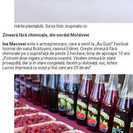
Hârtie plantabilă. Sursa foto: inspiratio.ro
Zmeură fără chimicale, din nordul Moldovei
Ina Macovei
este o antreprenoare, care a venit la „Au Gust” Festival
tocmai din satul Brătușeni, raionul Edineț. Crește zmeură fără
chimicale pe o suprafață de peste 2 hectare, timp de aproape 10 ani.
„
Folosim doar irigare și munca noastră. Vindem zmeură în stare
proaspătă, dar și în stare congelată, facem și dulceață, suc, lichior.
Lucrez împreună cu soțul și fiul, care are 20 de ani
”.