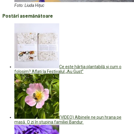
Foto: Liuda Hițuc
Postări asemănătoare
Ce este hârtia plantabilă și cum o
folosim? Aflați la Festivalul „Au Gust”
(VIDEO) Albinele ne pun hrana pe
masă. O zi în stupina familiei Bandur