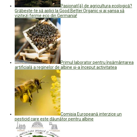
Pasionat(ă) de agricultura ecologică?
Grăbește-te să aplici la Good.Better.Organic și ai șansa să
vizitezi ferme eco din Germania!
Primul laborator pentru însămânțarea
artificială a reginelor de albine și-a început activitatea
Comisia Europeană interzice un
pesticid care este dăunător pentru albine