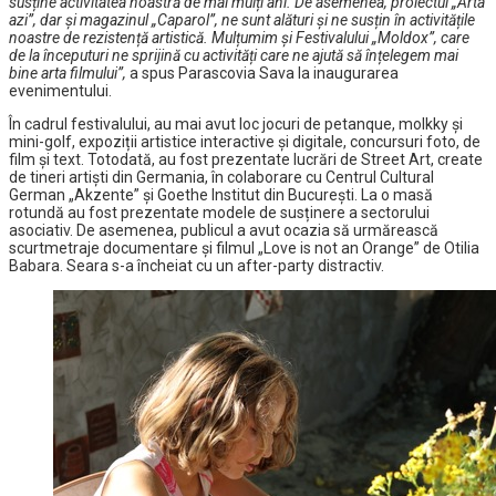
susține activitatea noastră de mai mulți ani. De asemenea, proiectul „Arta
azi”, dar și magazinul „Caparol”, ne sunt alături și ne susțin în activitățile
noastre de rezistență artistică. Mulțumim și Festivalului „Moldox”, care
de la începuturi ne sprijină cu activități care ne ajută să înțelegem mai
bine arta filmului”,
a spus Parascovia Sava la inaugurarea
evenimentului.
În cadrul festivalului, au mai avut loc jocuri de petanque, molkky și
mini-golf, expoziții artistice interactive și digitale, concursuri foto, de
film și text. Totodată, au fost prezentate lucrări de Street Art, create
de tineri artiști din Germania, în colaborare cu Centrul Cultural
German „Akzente” și Goethe Institut din București. La o masă
rotundă au fost prezentate modele de susținere a sectorului
asociativ. De asemenea, publicul a avut ocazia să urmărească
scurtmetraje documentare și filmul „Love is not an Orange” de Otilia
Babara. Seara s-a încheiat cu un after-party distractiv.