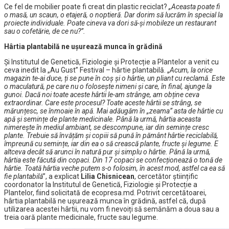
Ce fel de mobilier poate fi creat din plastic reciclat?
„Aceasta poate fi
o masă, un scaun, o etajeră, o noptieră. Dar dorim să lucrăm în special la
proiecte individuale. Poate cineva va dori să-și mobileze un restaurant
sau o cofetărie, de ce nu?”.
Hârtia plantabilă ne ușurează munca în grădină
Și Institutul de Genetică, Fiziologie și Protecție a Plantelor a venit cu
ceva inedit la „Au Gust” Festival – hârtie plantabilă. „
Acum, la orice
magazin te-ai duce, ți se pune în coș și o hârtie, un pliant cu reclamă. Este
o maculatură, pe care nu o folosește nimeni și care, în final, ajunge la
gunoi. Dacă noi toate aceste hârtii le-am strânge, am obține ceva
extraordinar. Care este procesul? Toate aceste hârtii se strâng, se
mărunțesc, se înmoaie în apă. Mai adăugăm în „zeama” asta de hârtie cu
apă și semințe de plante medicinale. Până la urmă, hârtia aceasta
nimerește în mediul ambiant, se descompune, iar din semințe cresc
plante. Trebuie să învățăm și copiii să pună în pământ hârtie reciclabilă,
împreună cu semințe, iar din ea o să crească plante, fructe și legume. E
altceva decât să arunci în natură pur și simplu o hârtie. Până la urmă,
hârtia este făcută din copaci. Din 17 copaci se confecționează o tonă de
hârtie. Toată hârtia veche putem s-o folosim, în acest mod, astfel ca ea să
fie plantabilă
”, a explicat
Lilia Chisnicean
, cercetător științific
coordonator la Institutul de Genetică, Fiziologie și Protecție a
Plantelor, fiind solicitată de ecopresa.md. Potrivit cercetătoarei,
hârtia plantabilă ne ușurează munca în grădină, astfel că, după
utilizarea acestei hârtii, nu vom fi nevoiți să semănăm a doua sau a
treia oară plante medicinale, fructe sau legume.