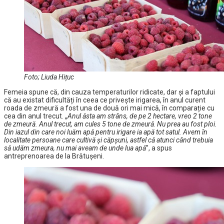
Foto; Liuda Hițuc
Femeia spune că, din cauza temperaturilor ridicate, dar și a faptului
că au existat dificultăți în ceea ce privește irigarea, în anul curent
roada de zmeură a fost una de două ori mai mică, în comparație cu
cea din anul trecut. „
Anul ăsta am strâns, de pe 2 hectare, vreo 2 tone
de zmeură. Anul trecut, am cules 5 tone de zmeură
.
Nu prea au fost ploi.
Din iazul din care noi luăm apă pentru irigare ia apă tot satul. Avem în
localitate persoane care cultivă și căpșuni, astfel că atunci când trebuia
să udăm zmeura, nu mai aveam de unde lua apă
”, a spus
antreprenoarea de la Brătușeni.