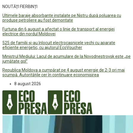
NOUTĂȚI FIERBINȚI
Ultimele baraje absorbante instalate pe Nistru după poluarea cu
produse petroliere au fost demontate
Furtuna din 6 august a afectat o linie de transport al energiei
electrice din nordul Moldovei
525 de familii și-au înlocuit electrocasnicele vechi cu aparate
eficiente energetic, cu ajutorul EcoVoucher
Ministrul Mediului: Lacul de acumulare de la Novodnestrovsk este „pe
jumătate gol”
Republica Moldova a cumpărat pe 4 august energie de 2-3 ori mai
scumpă. Autoritățile cer în continuare economisirea
8 august 2026