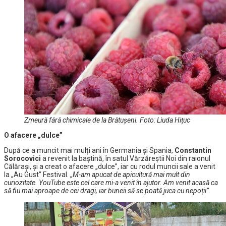
Zmeură fără chimicale de la Brătușeni. Foto: Liuda Hițuc
O afacere „dulce”
După ce a muncit mai mulți ani în Germania și Spania,
Constantin
Sorocovici
a revenit la baștină, în satul Vărzăreștii Noi din raionul
Călărași, și a creat o afacere „dulce”, iar cu rodul muncii sale a venit
la „Au Gust” Festival. „
M-am apucat de apicultură mai mult din
curiozitate. YouTube este cel care mi-a venit în ajutor. Am venit acasă ca
să fiu mai aproape de cei dragi, iar buneii să se poată juca cu nepoții”.