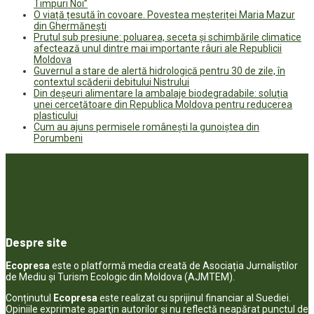
Timpuri Noi”
O viață țesută în covoare. Povestea meșteriței Maria Mazur
din Ghermănești
Prutul sub presiune: poluarea, seceta și schimbările climatice
afectează unul dintre mai importante râuri ale Republicii
Moldova
Guvernul a stare de alertă hidrologică pentru 30 de zile, în
contextul scăderii debitului Nistrului
Din deșeuri alimentare la ambalaje biodegradabile: soluția
unei cercetătoare din Republica Moldova pentru reducerea
plasticului
Cum au ajuns permisele românești la gunoiștea din
Porumbeni
Despre site
Ecopresa
este o platformă media creată de Asociația Jurnaliștilor
de Mediu și Turism Ecologic din Moldova (AJMTEM).
Conținutul
Ecopresa
este realizat cu sprijinul financiar al Suediei.
Opiniile exprimate aparţin autorilor şi nu reflectă neapărat punctul de