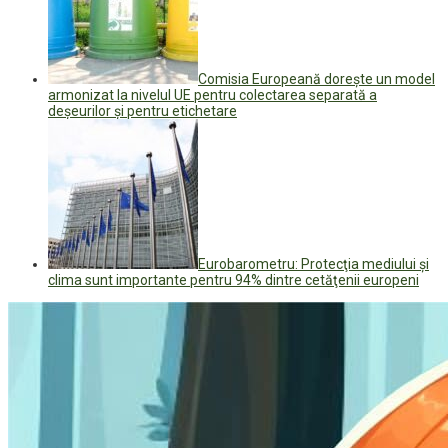
Comisia Europeană doreşte un model
armonizat la nivelul UE pentru colectarea separată a
deşeurilor şi pentru etichetare
Eurobarometru: Protecţia mediului şi
clima sunt importante pentru 94% dintre cetăţenii europeni