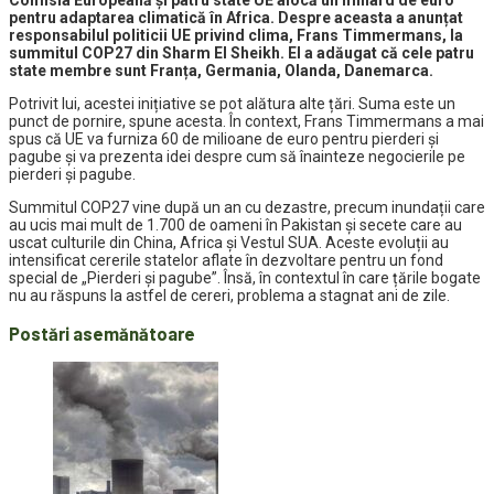
Comisia Europeană și patru state UE alocă un miliard de euro
pentru adaptarea climatică în Africa. Despre aceasta a anunțat
responsabilul politicii UE privind clima, Frans Timmermans, la
summitul COP27 din Sharm El Sheikh. El a adăugat că cele patru
state membre sunt Franța, Germania, Olanda, Danemarca.
Potrivit lui, acestei inițiative se pot alătura alte țări. Suma este un
punct de pornire, spune acesta. În context, Frans Timmermans a mai
spus că UE va furniza 60 de milioane de euro pentru pierderi și
pagube și va prezenta idei despre cum să înainteze negocierile pe
pierderi și pagube.
Summitul COP27 vine după un an cu dezastre, precum inundații care
au ucis mai mult de 1.700 de oameni în Pakistan și secete care au
uscat culturile din China, Africa și Vestul SUA. Aceste evoluții au
intensificat cererile statelor aflate în dezvoltare pentru un fond
special de „Pierderi și pagube”. Însă, în contextul în care țările bogate
nu au răspuns la astfel de cereri, problema a stagnat ani de zile.
Postări asemănătoare