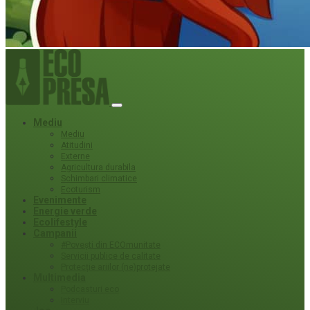
Mediu
Mediu
Atitudini
Externe
Agricultura durabila
Schimbari climatice
Ecoturism
Evenimente
Energie verde
Ecolifestyle
Campanii
#Povești din ECOmunitate
Servicii publice de calitate
Protecție ariilor (ne)protejate
Multimedia
Podcasturi eco
Interviu