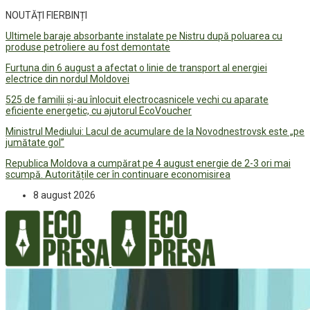
NOUTĂȚI FIERBINȚI
Ultimele baraje absorbante instalate pe Nistru după poluarea cu
produse petroliere au fost demontate
Furtuna din 6 august a afectat o linie de transport al energiei
electrice din nordul Moldovei
525 de familii și-au înlocuit electrocasnicele vechi cu aparate
eficiente energetic, cu ajutorul EcoVoucher
Ministrul Mediului: Lacul de acumulare de la Novodnestrovsk este „pe
jumătate gol”
Republica Moldova a cumpărat pe 4 august energie de 2-3 ori mai
scumpă. Autoritățile cer în continuare economisirea
8 august 2026