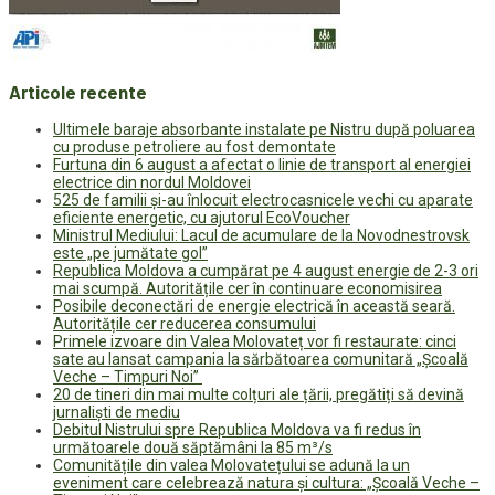
Articole recente
Ultimele baraje absorbante instalate pe Nistru după poluarea
cu produse petroliere au fost demontate
Furtuna din 6 august a afectat o linie de transport al energiei
electrice din nordul Moldovei
525 de familii și-au înlocuit electrocasnicele vechi cu aparate
eficiente energetic, cu ajutorul EcoVoucher
Ministrul Mediului: Lacul de acumulare de la Novodnestrovsk
este „pe jumătate gol”
Republica Moldova a cumpărat pe 4 august energie de 2-3 ori
mai scumpă. Autoritățile cer în continuare economisirea
Posibile deconectări de energie electrică în această seară.
Autoritățile cer reducerea consumului
Primele izvoare din Valea Molovateț vor fi restaurate: cinci
sate au lansat campania la sărbătoarea comunitară „Școală
Veche – Timpuri Noi”
20 de tineri din mai multe colțuri ale țării, pregătiți să devină
jurnaliști de mediu
Debitul Nistrului spre Republica Moldova va fi redus în
următoarele două săptămâni la 85 m³/s
Comunitățile din valea Molovatețului se adună la un
eveniment care celebrează natura și cultura: „Școală Veche –