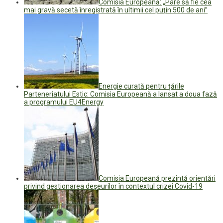
Comisia Europeană: „Pare să fie cea
mai gravă secetă înregistrată în ultimii cel puţin 500 de ani”
Energie curată pentru țările
Parteneriatului Estic: Comisia Europeană a lansat a doua fază
a programului EU4Energy
Comisia Europeană prezintă orientări
privind gestionarea deşeurilor în contextul crizei Covid-19