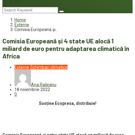
Joc
Home
Externe
Comisia Europeană și…
Comisia Europeană și 4 state UE alocă 1
miliard de euro pentru adaptarea climatică în
Africa
Externe
Schimbari climatice
Ana Raileanu
18 noiembrie 2022
0
Susține Ecopresa, distribuie!