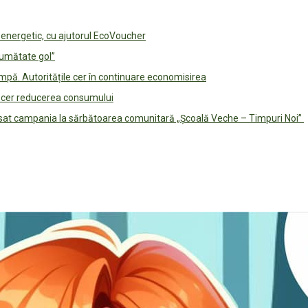
e energetic, cu ajutorul EcoVoucher
jumătate gol”
pă. Autoritățile cer în continuare economisirea
le cer reducerea consumului
lansat campania la sărbătoarea comunitară „Școală Veche – Timpuri Noi”