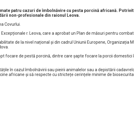
rmate patru cazuri de îmbolnăvire cu pesta porcină africană. Potrivit
dării non-profesionale din raionul Leova.
ea Covurlui.
ții Excepționale r. Leova, care a aprobat un Plan de măsuri pentru combate
bilitate de la nivel național și din cadrul Uniunii Europene, Organizația 
dova.
pt focare de pestă porcină, dintre care șapte focare la porcii domestici în
ățile în cazul îmbolnăvirii sau pieirii animalelor sau a depistării cadavrel
cine africane și să respecte cu strictețe cerințele minime de biosecurita