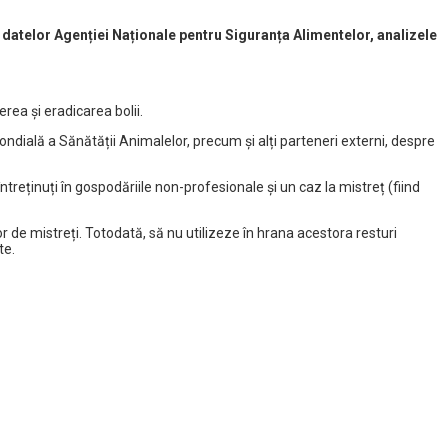
 datelor Agenției Naționale pentru Siguranța Alimentelor, analizele
rea și eradicarea bolii.
Mondială a Sănătății Animalelor, precum și alți parteneri externi, despre
treținuți în gospodăriile non-profesionale și un caz la mistreț (fiind
or de mistreți. Totodată, să nu utilizeze în hrana acestora resturi
te.