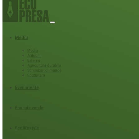
Mediu
Mediu
Atitudini
Externe
Agricultura durabila
Schimbari climatice
Ecoturism
Evenimente
Energie verde
Ecolifestyle