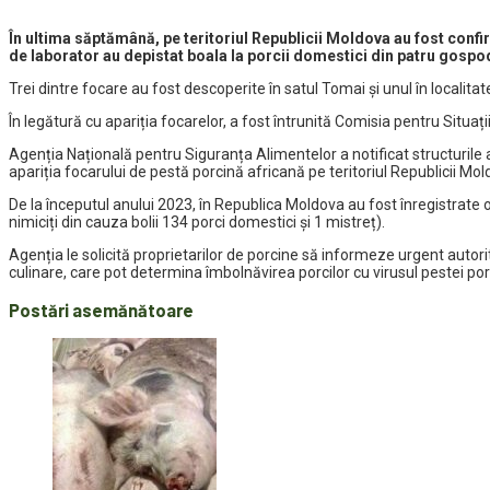
În ultima săptămână, pe teritoriul Republicii Moldova au fost confi
de laborator au depistat boala la porcii domestici din patru gospo
Trei dintre focare au fost descoperite în satul Tomai și unul în localitat
În legătură cu apariția focarelor, a fost întrunită Comisia pentru Situa
Agenția Națională pentru Siguranța Alimentelor a notificat structurile a
apariția focarului de pestă porcină africană pe teritoriul Republicii Mol
De la începutul anului 2023, în Republica Moldova au fost înregistrate o
nimiciți din cauza bolii 134 porci domestici și 1 mistreț).
Agenția le solicită proprietarilor de porcine să informeze urgent autorit
culinare, care pot determina îmbolnăvirea porcilor cu virusul pestei por
Postări asemănătoare