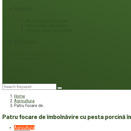
Campanii
#Povești din ECOmunitate
Servicii publice de calitate
Protecție ariilor (ne)protejate
Multimedia
Podcasturi eco
Interviu
Joc
Home
Agricultura
Patru focare de…
Patru focare de îmbolnăvire cu pesta porcină în
Agricultura