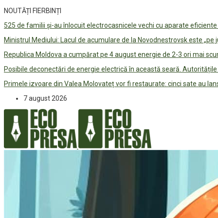
NOUTĂȚI FIERBINȚI
525 de familii și-au înlocuit electrocasnicele vechi cu aparate eficient
Ministrul Mediului: Lacul de acumulare de la Novodnestrovsk este „pe 
Republica Moldova a cumpărat pe 4 august energie de 2-3 ori mai scum
Posibile deconectări de energie electrică în această seară. Autorități
Primele izvoare din Valea Molovateț vor fi restaurate: cinci sate au 
7 august 2026