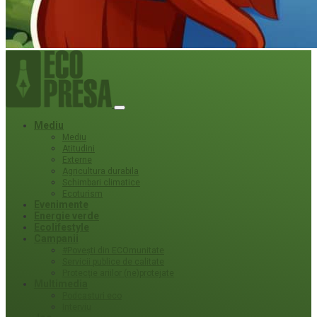
Mediu
Mediu
Atitudini
Externe
Agricultura durabila
Schimbari climatice
Ecoturism
Evenimente
Energie verde
Ecolifestyle
Campanii
#Povești din ECOmunitate
Servicii publice de calitate
Protecție ariilor (ne)protejate
Multimedia
Podcasturi eco
Interviu