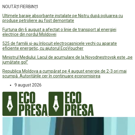
NOUTĂȚI FIERBINȚI
Ultimele baraje absorbante instalate pe Nistru după poluarea cu
produse petroliere au fost demontate
Furtuna din 6 august a afectat o linie de transport al energiei
electrice din nordul Moldovei
525 de familii și-au înlocuit electrocasnicele vechi cu aparate
eficiente energetic, cu ajutorul EcoVoucher
Ministrul Mediului: Lacul de acumulare de la Novodnestrovsk este „pe
jumătate gol”
Republica Moldova a cumpărat pe 4 august energie de 2-3 ori mai
scumpă. Autoritățile cer în continuare economisirea
9 august 2026