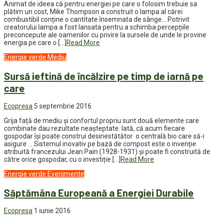
Animat de ideea că pentru energiei pe care o folosim trebuie sa
plătim un cost, Mike Thompson a construit o lampa al cărei
combustibil conține o cantitate însemnata de sânge… Potrivit
creatorului lampa a fost lansata pentru a schimba percepțiile
preconcepute ale oamenilor cu privire la sursele de unde le provine
energia pe care o […]
Read More
Energie verde
Mediu
Sursă ieftină de încălzire pe timp de iarnă pe
care
Ecopresa
5 septembrie 2016
Grija față de mediu și confortul propriu sunt două elemente care
combinate dau rezultate neașteptate. Iată, că acum fiecare
gospodar își poate construi desinestătător o centrală bio care să-i
asigure … Sistemul inovativ pe bază de compost este o invenție
atribuită francezului Jean Pain (1928-1931) și poate fi construită de
către orice gospodar, cu o investiție […]
Read More
Energie verde
Evenimente
Săptămâna Europeană a Energiei Durabile
Ecopresa
1 iunie 2016