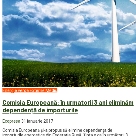
Energie verde
Externe
Mediu
Comisia Europeană: în urmatorii 3 ani eliminăm
dependență de importurile
Ecopresa
31 ianuarie 2017
Comisia Europeană şi-a propus să elimine dependenţa de
importurile energetice din Federaţia Rusă. Ţinta e ca în următorii 3