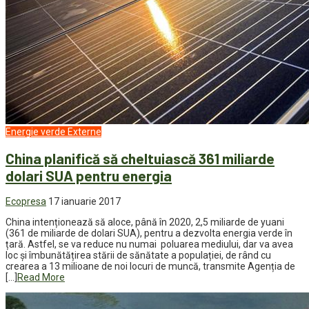
Energie verde
Externe
China planifică să cheltuiască 361 miliarde
dolari SUA pentru energia
Ecopresa
17 ianuarie 2017
China intenționează să aloce, până în 2020, 2,5 miliarde de yuani
(361 de miliarde de dolari SUA), pentru a dezvolta energia verde în
țară. Astfel, se va reduce nu numai poluarea mediului, dar va avea
loc și îmbunătățirea stării de sănătate a populației, de rând cu
crearea a 13 milioane de noi locuri de muncă, transmite Agenția de
[…]
Read More