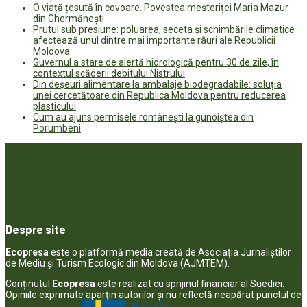
O viață țesută în covoare. Povestea meșteriței Maria Mazur
din Ghermănești
Prutul sub presiune: poluarea, seceta și schimbările climatice
afectează unul dintre mai importante râuri ale Republicii
Moldova
Guvernul a stare de alertă hidrologică pentru 30 de zile, în
contextul scăderii debitului Nistrului
Din deșeuri alimentare la ambalaje biodegradabile: soluția
unei cercetătoare din Republica Moldova pentru reducerea
plasticului
Cum au ajuns permisele românești la gunoiștea din
Porumbeni
Despre site
Ecopresa
este o platformă media creată de Asociația Jurnaliștilor
de Mediu și Turism Ecologic din Moldova (AJMTEM).
Conținutul
Ecopresa
este realizat cu sprijinul financiar al Suediei.
Opiniile exprimate aparţin autorilor şi nu reflectă neapărat punctul de