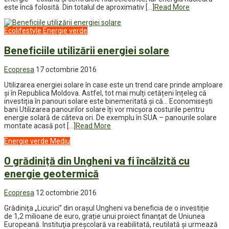
este încă folosită. Din totalul de aproximativ […]
Read More
Ecolifestyle
Energie verde
Beneficiile utilizării energiei solare
Ecopresa
17 octombrie 2016
Utilizarea energiei solare în case este un trend care prinde amploare
și în Republica Moldova. Astfel, tot mai mulți cetățeni înțeleg că
investiția în panouri solare este binemeritată și că… Economisești
bani Utilizarea panourilor solare îți vor micșora costurile pentru
energie solară de câteva ori. De exemplu în SUA – panourile solare
montate acasă pot […]
Read More
Energie verde
Mediu
O grădiniță din Ungheni va fi încălzită cu
energie geotermică
Ecopresa
12 octombrie 2016
Grădiniţa „Licurici” din oraşul Ungheni va beneficia de o investiție
de 1,2 milioane de euro, grație unui proiect finanţat de Uniunea
Europeană. Instituţia preşcolară va reabilitată, reutilată şi urmează