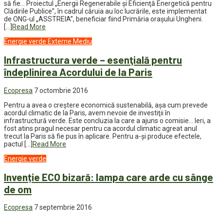
să fie… Proiectul „Energii Regenerabile şi Eficienţă Energetică pentru
Clădirile Publice”, în cadrul căruia au loc lucrările, este implementat
de ONG-ul „ASSTREIA”, beneficiar fiind Primăria oraşului Ungheni.
[…]
Read More
Energie verde
Externe
Mediu
Infrastructura verde – esenţială pentru
îndeplinirea Acordului de la Paris
Ecopresa
7 octombrie 2016
Pentru a avea o creştere economică sustenabilă, aşa cum prevede
acordul climatic de la Paris, avem nevoie de investiţii în
infrastructură verde. Este concluzia la care a ajuns o comisie… Ieri, a
fost atins pragul necesar pentru ca acordul climatic agreat anul
trecut la Paris să fie pus în aplicare. Pentru a-şi produce efectele,
pactul […]
Read More
Energie verde
Invenție ECO bizară: lampa care arde cu sânge
de om
Ecopresa
7 septembrie 2016