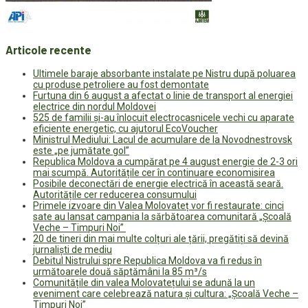
Articole recente
Ultimele baraje absorbante instalate pe Nistru după poluarea
cu produse petroliere au fost demontate
Furtuna din 6 august a afectat o linie de transport al energiei
electrice din nordul Moldovei
525 de familii și-au înlocuit electrocasnicele vechi cu aparate
eficiente energetic, cu ajutorul EcoVoucher
Ministrul Mediului: Lacul de acumulare de la Novodnestrovsk
este „pe jumătate gol”
Republica Moldova a cumpărat pe 4 august energie de 2-3 ori
mai scumpă. Autoritățile cer în continuare economisirea
Posibile deconectări de energie electrică în această seară.
Autoritățile cer reducerea consumului
Primele izvoare din Valea Molovateț vor fi restaurate: cinci
sate au lansat campania la sărbătoarea comunitară „Școală
Veche – Timpuri Noi”
20 de tineri din mai multe colțuri ale țării, pregătiți să devină
jurnaliști de mediu
Debitul Nistrului spre Republica Moldova va fi redus în
următoarele două săptămâni la 85 m³/s
Comunitățile din valea Molovatețului se adună la un
eveniment care celebrează natura și cultura: „Școală Veche –
Timpuri Noi”