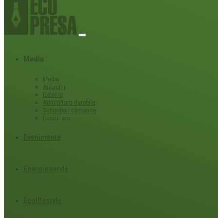
Mediu
Mediu
Atitudini
Externe
Agricultura durabila
Schimbari climatice
Ecoturism
Evenimente
Energie verde
Ecolifestyle