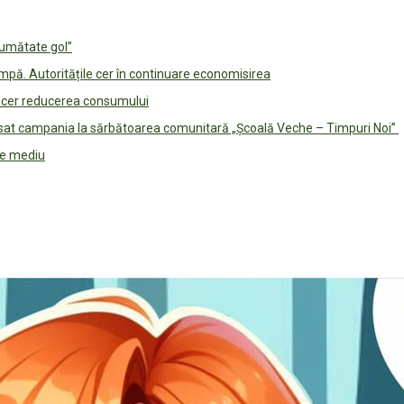
jumătate gol”
pă. Autoritățile cer în continuare economisirea
le cer reducerea consumului
lansat campania la sărbătoarea comunitară „Școală Veche – Timpuri Noi”
 de mediu