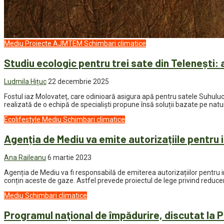
Mediu
Proiecte AJMTEM
Schimbari climatice
Studiu ecologic pentru trei sate din Telenești: 
Ludmila Hițuc
22 decembrie 2025
Fostul iaz Molovateț, care odinioară asigura apă pentru satele Suhuluce
realizată de o echipă de specialiști propune însă soluții bazate pe nat
Ecolifestyle
Mediu
Schimbari climatice
Agenția de Mediu va emite autorizațiile pentru
Ana Raileanu
6 martie 2023
Agenția de Mediu va fi responsabilă de emiterea autorizațiilor pentru i
conțin aceste de gaze. Astfel prevede proiectul de lege privind reduce
Mediu
Schimbari climatice
Programul naţional de împădurire, discutat la P