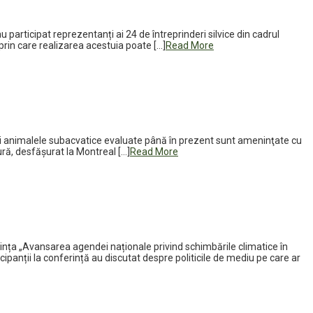
 participat reprezentanți ai 24 de întreprinderi silvice din cadrul
 prin care realizarea acestuia poate […]
Read More
e şi animalele subacvatice evaluate până în prezent sunt ameninţate cu
ură, desfăşurat la Montreal […]
Read More
ferința „Avansarea agendei naționale privind schimbările climatice în
ipanții la conferință au discutat despre politicile de mediu pe care ar