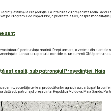
o ședință extinsă la Președinție. La întâlnirea cu președinta Maia Sandu au
u axat pe Programul de împădurire, o prioritate a țării, despre modalitățile
ne sunt
 „devastatoare” pentru viaţa marină. Drept urmare, o zecime din plantel
lor Ameninţate. Lansarea raportului coincide cu un summit ONU pentru nat
ță națională, sub patronajul Președinției. Maia
academic, societății civile și producătorilor agricoli au participat la con
ma dată sub patronajul președintei Republicii Moldova, Maia Sandu. Partic