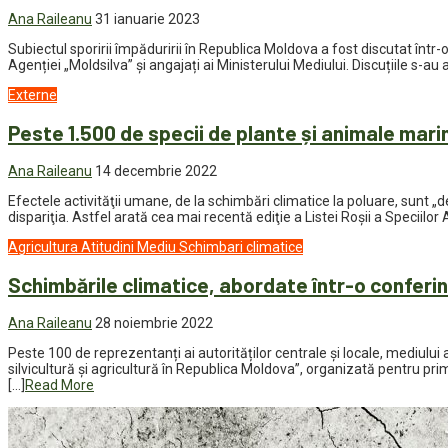
Ana Raileanu
31 ianuarie 2023
Subiectul sporirii împăduririi în Republica Moldova a fost discutat într-
Agenției „Moldsilva” și angajați ai Ministerului Mediului. Discuțiile s-a
Externe
Peste 1.500 de specii de plante și animale mari
Ana Raileanu
14 decembrie 2022
Efectele activităţii umane, de la schimbări climatice la poluare, sunt
dispariţia. Astfel arată cea mai recentă ediţie a Listei Roşii a Specii
Agricultura
Atitudini
Mediu
Schimbari climatice
Schimbările climatice, abordate într-o conferin
Ana Raileanu
28 noiembrie 2022
Peste 100 de reprezentanți ai autorităților centrale și locale, mediului 
silvicultură și agricultură în Republica Moldova”, organizată pentru pri
[…]
Read More