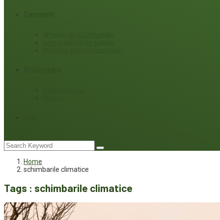
Campanii
#Povești din ECOmunitate
Servicii publice de calitate
Protecție ariilor (ne)protejate
Multimedia
Podcasturi eco
Interviu
Joc
Home
schimbarile climatice
Tags : schimbarile climatice