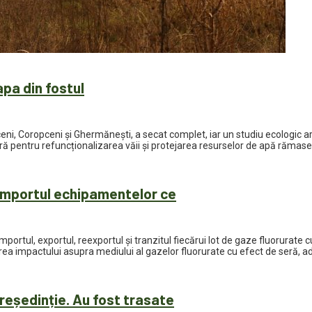
apa din fostul
ni, Coropceni și Ghermănești, a secat complet, iar un studiu ecologic ara
ură pentru refuncționalizarea văii și protejarea resurselor de apă rămase
 importul echipamentelor ce
mportul, exportul, reexportul și tranzitul fiecărui lot de gaze fluorurat
rea impactului asupra mediului al gazelor fluorurate cu efect de seră, ad
reședinție. Au fost trasate