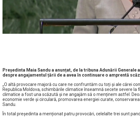
Președinta Maia Sandu a anunțat, de la tribuna Adunării Generale a
despre angajamentul țării de a avea în continuare o amprentă scă
„O altă provocare majoră cu care ne confruntăm cu toți și ale cărei c
Republica Moldova, schimbările climatice înseamnă secete severe la fie
climatice a fost una scăzută și ne angajăm să o menținem astfel. Deo
economie verde și circulară, promovarea energiei curate, conservarea r
Sandu.
În total președinta a menționat patru provocări, celelalte trei sunt pa