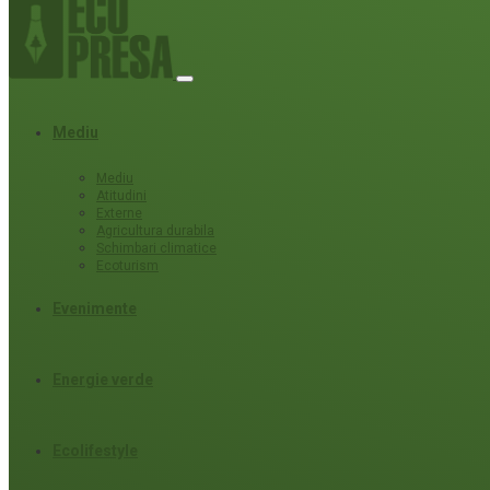
Mediu
Mediu
Atitudini
Externe
Agricultura durabila
Schimbari climatice
Ecoturism
Evenimente
Energie verde
Ecolifestyle