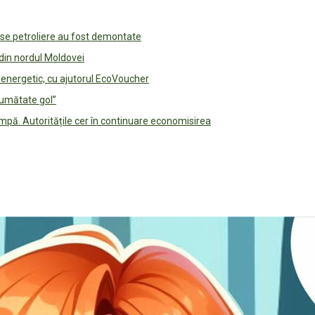
use petroliere au fost demontate
 din nordul Moldovei
e energetic, cu ajutorul EcoVoucher
jumătate gol”
pă. Autoritățile cer în continuare economisirea