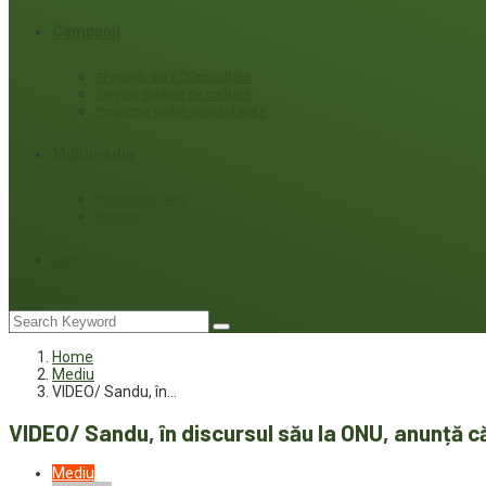
Campanii
#Povești din ECOmunitate
Servicii publice de calitate
Protecție ariilor (ne)protejate
Multimedia
Podcasturi eco
Interviu
Joc
Home
Mediu
VIDEO/ Sandu, în…
VIDEO/ Sandu, în discursul său la ONU, anunță 
Mediu