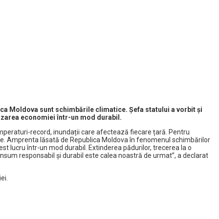
a Moldova sunt schimbările climatice. Șefa statului a vorbit și
izarea economiei într-un mod durabil.
peraturi-record, inundații care afectează fiecare țară. Pentru
rdute. Amprenta lăsată de Republica Moldova în fenomenul schimbărilor
ucru într-un mod durabil. Extinderea pădurilor, trecerea la o
onsum responsabil și durabil este calea noastră de urmat”, a declarat
ei.