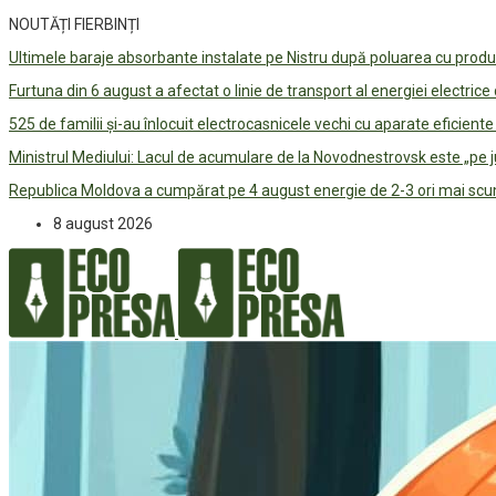
NOUTĂȚI FIERBINȚI
Ultimele baraje absorbante instalate pe Nistru după poluarea cu prod
Furtuna din 6 august a afectat o linie de transport al energiei electrice
525 de familii și-au înlocuit electrocasnicele vechi cu aparate eficient
Ministrul Mediului: Lacul de acumulare de la Novodnestrovsk este „pe 
Republica Moldova a cumpărat pe 4 august energie de 2-3 ori mai scum
8 august 2026