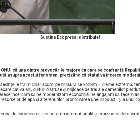
Susține Ecopresa, distribuie!
 ONU, că una dintre provocările majore cu care se confruntă Republic
zută asupra acestui fenomen, precizând că statul va încerca modern
onsecințe le trăim chiar acum, pe măsură ce vorbim – vreme extremă, tem
care câțiva ani, culturi distruse și mijloace de trai ale oamenilor pie
arece încercăm să ne modernizăm economia, ne angajăm să facem acest l
esurselor de apă și a terenurilor, promovarea unei producții și a unui c
ndemia de coronavirus, securitatea internațională și eroiziunea democrați