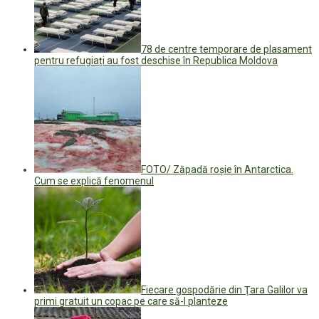
78 de centre temporare de plasament
pentru refugiați au fost deschise în Republica Moldova
FOTO/ Zăpadă roșie în Antarctica.
Cum se explică fenomenul
Fiecare gospodărie din Ţara Galilor va
primi gratuit un copac pe care să-l planteze