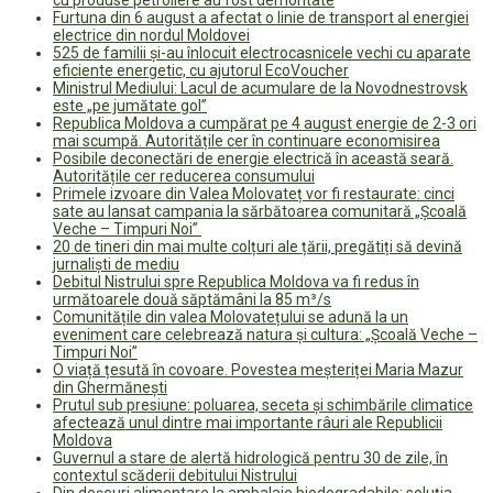
Furtuna din 6 august a afectat o linie de transport al energiei
electrice din nordul Moldovei
525 de familii și-au înlocuit electrocasnicele vechi cu aparate
eficiente energetic, cu ajutorul EcoVoucher
Ministrul Mediului: Lacul de acumulare de la Novodnestrovsk
este „pe jumătate gol”
Republica Moldova a cumpărat pe 4 august energie de 2-3 ori
mai scumpă. Autoritățile cer în continuare economisirea
Posibile deconectări de energie electrică în această seară.
Autoritățile cer reducerea consumului
Primele izvoare din Valea Molovateț vor fi restaurate: cinci
sate au lansat campania la sărbătoarea comunitară „Școală
Veche – Timpuri Noi”
20 de tineri din mai multe colțuri ale țării, pregătiți să devină
jurnaliști de mediu
Debitul Nistrului spre Republica Moldova va fi redus în
următoarele două săptămâni la 85 m³/s
Comunitățile din valea Molovatețului se adună la un
eveniment care celebrează natura și cultura: „Școală Veche –
Timpuri Noi”
O viață țesută în covoare. Povestea meșteriței Maria Mazur
din Ghermănești
Prutul sub presiune: poluarea, seceta și schimbările climatice
afectează unul dintre mai importante râuri ale Republicii
Moldova
Guvernul a stare de alertă hidrologică pentru 30 de zile, în
contextul scăderii debitului Nistrului
Din deșeuri alimentare la ambalaje biodegradabile: soluția