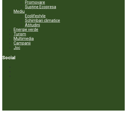
Promovare
Susține Ecopresa
Mediu
Ecolifestyle
Schimbari climatice
Atitudini
Energie verde
Turism
Multimedia
Campanii
Joc
Social
© ECOPRESA. All rights reserved *** Preluarea textelor care aparțin
www.ecopresa.md poate fi făcută doar cu indicarea sursei și link
activ către subiectul preluat.