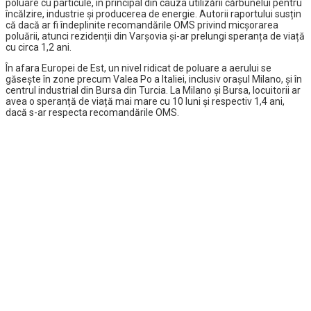
poluare cu particule, în principal din cauza utilizării cărbunelui pentru
încălzire, industrie și producerea de energie. Autorii raportului susțin
că dacă ar fi îndeplinite recomandările OMS privind micșorarea
poluării, atunci rezidenții din Varșovia și-ar prelungi speranța de viață
cu circa 1,2 ani.
În afara Europei de Est, un nivel ridicat de poluare a aerului se
găsește în zone precum Valea Po a Italiei, inclusiv orașul Milano, și în
centrul industrial din Bursa din Turcia. La Milano și Bursa, locuitorii ar
avea o speranță de viață mai mare cu 10 luni și respectiv 1,4 ani,
dacă s-ar respecta recomandările OMS.