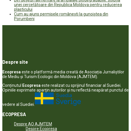
unei cercetătoare din Republica Moldova pentru reducerea
plasticului
Cum au ajuns permisele românești la gunoiștea din
Porumbeni
Despre site
Ecopresa
este o platformă media creată de Asociația Jurnaliștilor
de Mediu și Turism Ecologic din Moldova (AJMTEM).
Conținutul
Ecopresa
este realizat cu sprijinul financiar al Suediei.
Opiniile exprimate aparţin autorilor şi nu reflectă neapărat punctul de
vedere al Suediei.
ECOPRESA
Despre AO AJMTEM
Despre Ecopresa