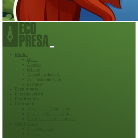
Mediu
Mediu
Atitudini
Externe
Agricultura durabila
Schimbari climatice
Ecoturism
Evenimente
Energie verde
Ecolifestyle
Campanii
#Povești din ECOmunitate
Servicii publice de calitate
Protecție ariilor (ne)protejate
Multimedia
Podcasturi eco
Interviu