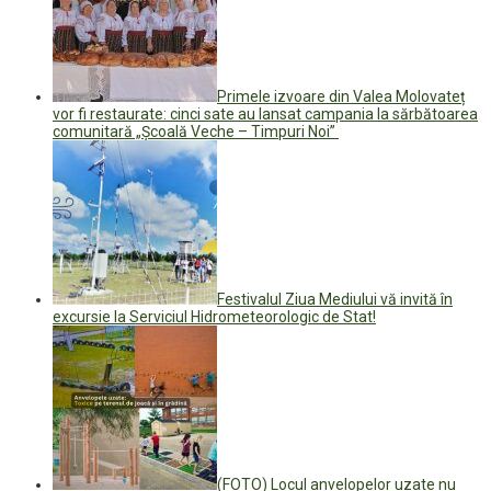
Primele izvoare din Valea Molovateț
vor fi restaurate: cinci sate au lansat campania la sărbătoarea
comunitară „Școală Veche – Timpuri Noi”
Festivalul Ziua Mediului vă invită în
excursie la Serviciul Hidrometeorologic de Stat!
(FOTO) Locul anvelopelor uzate nu