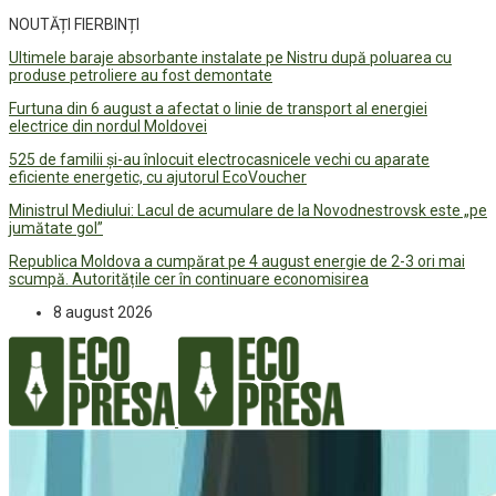
NOUTĂȚI FIERBINȚI
Ultimele baraje absorbante instalate pe Nistru după poluarea cu
produse petroliere au fost demontate
Furtuna din 6 august a afectat o linie de transport al energiei
electrice din nordul Moldovei
525 de familii și-au înlocuit electrocasnicele vechi cu aparate
eficiente energetic, cu ajutorul EcoVoucher
Ministrul Mediului: Lacul de acumulare de la Novodnestrovsk este „pe
jumătate gol”
Republica Moldova a cumpărat pe 4 august energie de 2-3 ori mai
scumpă. Autoritățile cer în continuare economisirea
8 august 2026