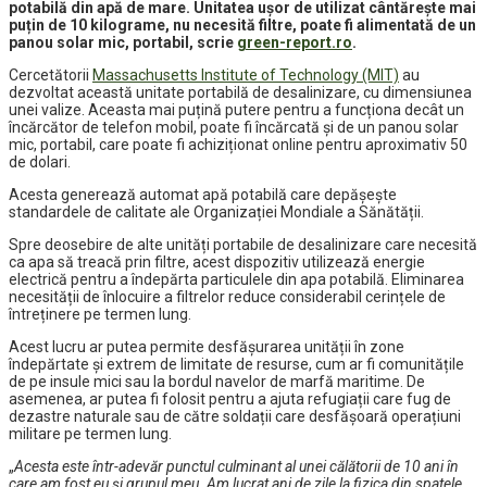
potabilă din apă de mare. Unitatea ușor de utilizat cântărește mai
puțin de 10 kilograme, nu necesită filtre, poate fi alimentată de un
panou solar mic, portabil, scrie
green-report.ro
.
Cercetătorii
Massachusetts Institute of Technology (MIT)
au
dezvoltat această unitate portabilă de desalinizare, cu dimensiunea
unei valize. Aceasta mai puțină putere pentru a funcționa decât un
încărcător de telefon mobil, poate fi încărcată și de un panou solar
mic, portabil, care poate fi achiziționat online pentru aproximativ 50
de dolari.
Acesta generează automat apă potabilă care depășește
standardele de calitate ale Organizației Mondiale a Sănătății.
Spre deosebire de alte unități portabile de desalinizare care necesită
ca apa să treacă prin filtre, acest dispozitiv utilizează energie
electrică pentru a îndepărta particulele din apa potabilă. Eliminarea
necesității de înlocuire a filtrelor reduce considerabil cerințele de
întreținere pe termen lung.
Acest lucru ar putea permite desfășurarea unității în zone
îndepărtate și extrem de limitate de resurse, cum ar fi comunitățile
de pe insule mici sau la bordul navelor de marfă maritime. De
asemenea, ar putea fi folosit pentru a ajuta refugiații care fug de
dezastre naturale sau de către soldații care desfășoară operațiuni
militare pe termen lung.
„
Acesta este într-adevăr punctul culminant al unei călătorii de 10 ani în
care am fost eu și grupul meu. Am lucrat ani de zile la fizica din spatele