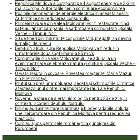
Republica Moldova a cumpărat pe 4 august energie de 2-3 ori
mai scumpă. Autoritățile cer în continuare economisirea
Posibile deconectări de energie electrică în această seară.
Autoritățile cer reducerea consumului
Primele izvoare din Valea Molovateț vor fi restaurate: cinci
sate au lansat campania la sărbătoarea comunitară „Școală
Veche – Timpuri Noi”
20 de tineri din mai multe colțuri ale țării, pregătiți să devină
jurnaliști de mediu
Debitul Nistrului spre Republica Moldova va fi redus în
următoarele două săptămâni la 85 m³/s
Comunitățile din valea Molovatețului se adună la un
eveniment care celebrează natura și cultura: „Școală Veche –
Timpuri Noi”
O viață țesută în covoare. Povestea meșteriței Maria Mazur
din Ghermănești
Prutul sub presiune: poluarea, seceta și schimbările climatice
afectează unul dintre mai importante râuri ale Republicii
Moldova
Guvernul a stare de alertă hidrologică pentru 30 de zile, în
contextul scăderii debitului Nistrului
Din deșeuri alimentare la ambalaje biodegradabile: soluția
unei cercetătoare din Republica Moldova pentru reducerea
plasticului
Cum au ajuns permisele românești la gunoiștea din
Porumbeni