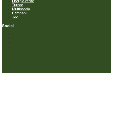
Energie verde
Turism
Multimedia
Campanii
Joc
Social
© ECOPRESA. All rights reserved *** Preluarea textelor care aparțin
www.ecopresa.md poate fi făcută doar cu indicarea sursei și link
activ către subiectul preluat.