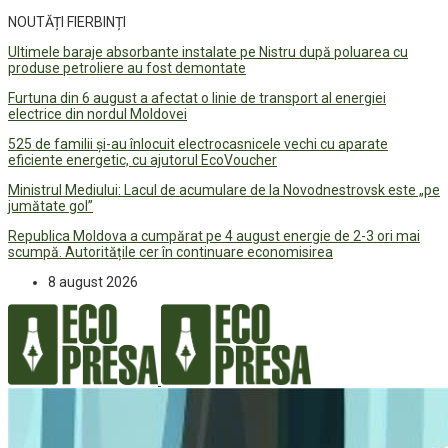
NOUTĂȚI FIERBINȚI
Ultimele baraje absorbante instalate pe Nistru după poluarea cu
produse petroliere au fost demontate
Furtuna din 6 august a afectat o linie de transport al energiei
electrice din nordul Moldovei
525 de familii și-au înlocuit electrocasnicele vechi cu aparate
eficiente energetic, cu ajutorul EcoVoucher
Ministrul Mediului: Lacul de acumulare de la Novodnestrovsk este „pe
jumătate gol”
Republica Moldova a cumpărat pe 4 august energie de 2-3 ori mai
scumpă. Autoritățile cer în continuare economisirea
8 august 2026