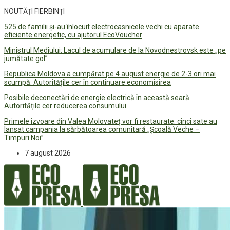
NOUTĂȚI FIERBINȚI
525 de familii și-au înlocuit electrocasnicele vechi cu aparate
eficiente energetic, cu ajutorul EcoVoucher
Ministrul Mediului: Lacul de acumulare de la Novodnestrovsk este „pe
jumătate gol”
Republica Moldova a cumpărat pe 4 august energie de 2-3 ori mai
scumpă. Autoritățile cer în continuare economisirea
Posibile deconectări de energie electrică în această seară.
Autoritățile cer reducerea consumului
Primele izvoare din Valea Molovateț vor fi restaurate: cinci sate au
lansat campania la sărbătoarea comunitară „Școală Veche –
Timpuri Noi”
7 august 2026