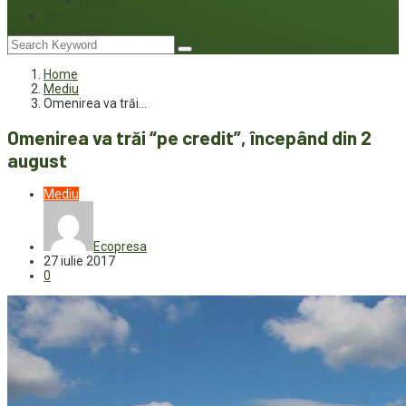
Interviu
Joc
Home
Mediu
Omenirea va trăi…
Omenirea va trăi “pe credit”, începând din 2
august
Mediu
Ecopresa
27 iulie 2017
0