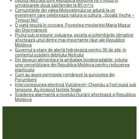
Debitul Nistrului spre Republica Moldova va fi redus în
următoarele două săptămâni la 85 m³/s
Comunitățile din valea Molovatețului se adună la un
eveniment care celebrează natura și cultura: „Școală Veche –
Timpuri Noi”
O viață țesută în covoare. Povestea meșteriței Maria Mazur
din Ghermănești
Prutul sub presiune: poluarea, seceta și schimbările climatice
afectează unul dintre mai importante râuri ale Republicii
Moldova
Guvernul a stare de alertă hidrologică pentru 30 de zile, în
contextul scăderii debitului Nistrului
Din deșeuri alimentare la ambalaje biodegradabile: soluția
unei cercetătoare din Republica Moldova pentru reducerea
plasticului
Cum au ajuns permisele românești la gunoiștea din
Porumbeni
Interconexiunea electrică Vulcănești–Chișinău a fost pusă sub
tensiune. Au început testele finale
Scăderea alarmantă a nivelului Dunării afectează și Republica
Moldova