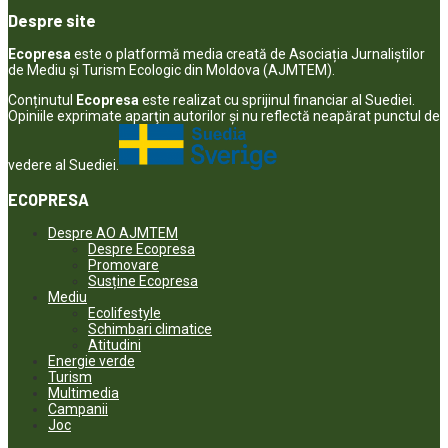
Despre site
Ecopresa
este o platformă media creată de Asociația Jurnaliștilor
de Mediu și Turism Ecologic din Moldova (AJMTEM).
Conținutul
Ecopresa
este realizat cu sprijinul financiar al Suediei.
Opiniile exprimate aparţin autorilor şi nu reflectă neapărat punctul de
vedere al Suediei.
ECOPRESA
Despre AO AJMTEM
Despre Ecopresa
Promovare
Susține Ecopresa
Mediu
Ecolifestyle
Schimbari climatice
Atitudini
Energie verde
Turism
Multimedia
Campanii
Joc