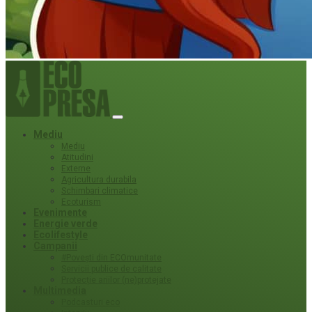
Mediu
Mediu
Atitudini
Externe
Agricultura durabila
Schimbari climatice
Ecoturism
Evenimente
Energie verde
Ecolifestyle
Campanii
#Povești din ECOmunitate
Servicii publice de calitate
Protecție ariilor (ne)protejate
Multimedia
Podcasturi eco