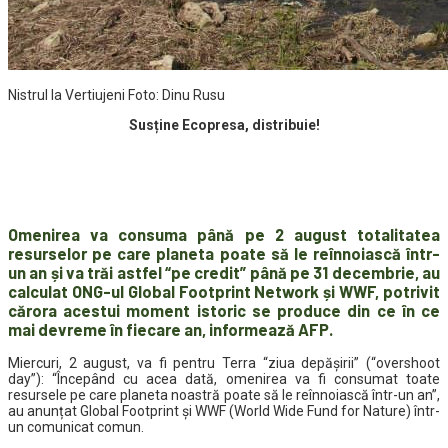
Nistrul la Vertiujeni Foto: Dinu Rusu
Susține Ecopresa, distribuie!
Omenirea va consuma până pe 2 august totalitatea
resurselor pe care planeta poate să le reînnoiască într-
un an și va trăi astfel “pe credit” până pe 31 decembrie, au
calculat ONG-ul Global Footprint Network și WWF, potrivit
cărora acestui moment istoric se produce din ce în ce
mai devreme în fiecare an, informează AFP.
Miercuri, 2 august, va fi pentru Terra “ziua depășirii” (“overshoot
day”): “Începând cu acea dată, omenirea va fi consumat toate
resursele pe care planeta noastră poate să le reînnoiască într-un an”,
au anunțat Global Footprint și WWF (World Wide Fund for Nature) într-
un comunicat comun.