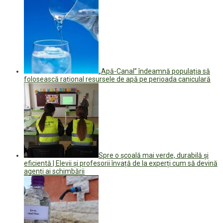
„Apă-Canal” îndeamnă populația să
folosească rațional resursele de apă pe perioada caniculară
Spre o școală mai verde, durabilă și
eficientă | Elevii și profesorii învață de la experți cum să devină
agenți ai schimbării