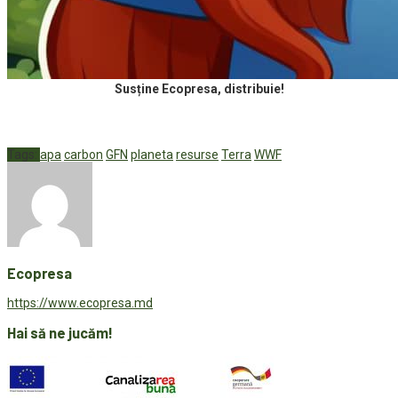
Susține Ecopresa, distribuie!
Tags:
apa
carbon
GFN
planeta
resurse
Terra
WWF
Ecopresa
https://www.ecopresa.md
Hai să ne jucăm!