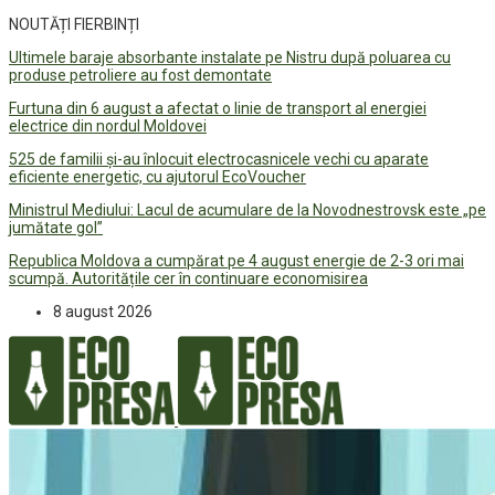
NOUTĂȚI FIERBINȚI
Ultimele baraje absorbante instalate pe Nistru după poluarea cu
produse petroliere au fost demontate
Furtuna din 6 august a afectat o linie de transport al energiei
electrice din nordul Moldovei
525 de familii și-au înlocuit electrocasnicele vechi cu aparate
eficiente energetic, cu ajutorul EcoVoucher
Ministrul Mediului: Lacul de acumulare de la Novodnestrovsk este „pe
jumătate gol”
Republica Moldova a cumpărat pe 4 august energie de 2-3 ori mai
scumpă. Autoritățile cer în continuare economisirea
8 august 2026