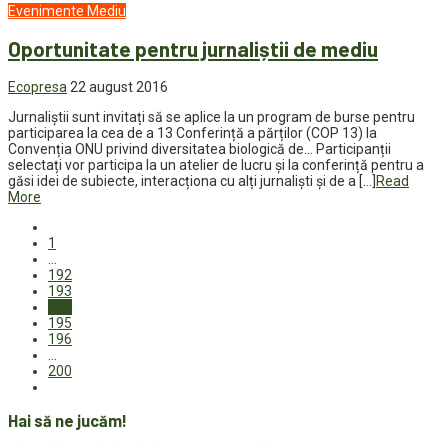
Evenimente
Mediu
Oportunitate pentru jurnaliștii de mediu
Ecopresa
22 august 2016
Jurnaliștii sunt invitați să se aplice la un program de burse pentru
participarea la cea de a 13 Conferință a părților (COP 13) la
Convenția ONU privind diversitatea biologică de… Participanții
selectați vor participa la un atelier de lucru și la conferință pentru a
găsi idei de subiecte, interacționa cu alți jurnaliști și de a […]
Read
More
1
…
192
193
194
195
196
…
200
Hai să ne jucăm!