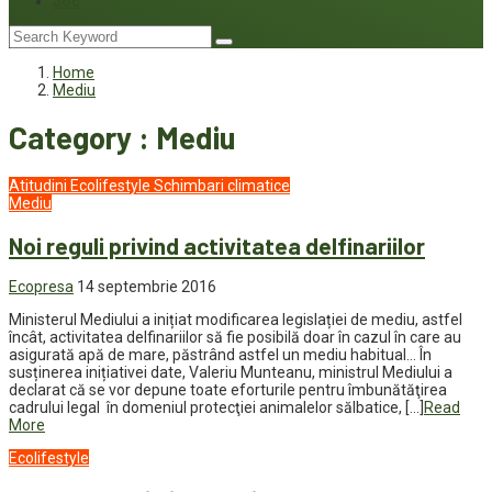
Joc
Home
Mediu
Category : Mediu
Atitudini
Ecolifestyle
Schimbari climatice
Mediu
Noi reguli privind activitatea delfinariilor
Ecopresa
14 septembrie 2016
Ministerul Mediului a inițiat modificarea legislației de mediu, astfel
încât, activitatea delfinariilor să fie posibilă doar în cazul în care au
asigurată apă de mare, păstrând astfel un mediu habitual… În
susținerea inițiativei date, Valeriu Munteanu, ministrul Mediului a
declarat că se vor depune toate eforturile pentru îmbunătăţirea
cadrului legal în domeniul protecţiei animalelor sălbatice, […]
Read
More
Ecolifestyle