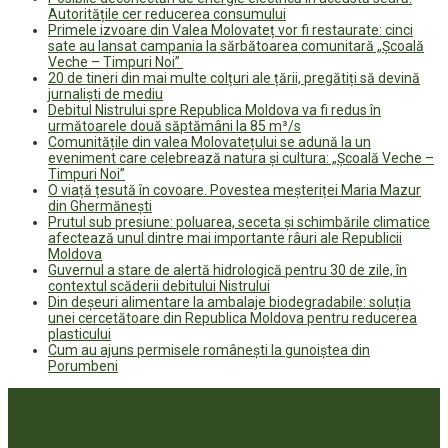
Autoritățile cer reducerea consumului
Primele izvoare din Valea Molovateț vor fi restaurate: cinci
sate au lansat campania la sărbătoarea comunitară „Școală
Veche – Timpuri Noi”
20 de tineri din mai multe colțuri ale țării, pregătiți să devină
jurnaliști de mediu
Debitul Nistrului spre Republica Moldova va fi redus în
următoarele două săptămâni la 85 m³/s
Comunitățile din valea Molovatețului se adună la un
eveniment care celebrează natura și cultura: „Școală Veche –
Timpuri Noi”
O viață țesută în covoare. Povestea meșteriței Maria Mazur
din Ghermănești
Prutul sub presiune: poluarea, seceta și schimbările climatice
afectează unul dintre mai importante râuri ale Republicii
Moldova
Guvernul a stare de alertă hidrologică pentru 30 de zile, în
contextul scăderii debitului Nistrului
Din deșeuri alimentare la ambalaje biodegradabile: soluția
unei cercetătoare din Republica Moldova pentru reducerea
plasticului
Cum au ajuns permisele românești la gunoiștea din
Porumbeni