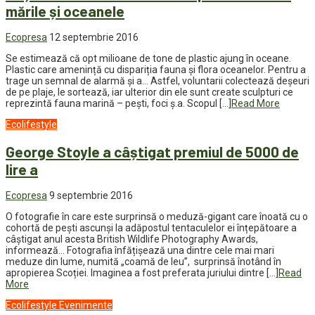
mările și oceanele
Ecopresa
12 septembrie 2016
Se estimează că opt milioane de tone de plastic ajung în oceane.
Plastic care amenință cu dispariția fauna și flora oceanelor. Pentru a
trage un semnal de alarmă și a… Astfel, voluntarii colectează deșeuri
de pe plaje, le sortează, iar ulterior din ele sunt create sculpturi ce
reprezintă fauna marină – pești, foci ș.a. Scopul […]
Read More
Ecolifestyle
George Stoyle a câștigat premiul de 5000 de
lire a
Ecopresa
9 septembrie 2016
O fotografie în care este surprinsă o meduză-gigant care înoată cu o
cohortă de pești ascunși la adăpostul tentaculelor ei înțepătoare a
câștigat anul acesta British Wildlife Photography Awards,
informează… Fotografia înfățișează una dintre cele mai mari
meduze din lume, numită „coamă de leu”, surprinsă înotând în
apropierea Scoției. Imaginea a fost preferata juriului dintre […]
Read
More
Ecolifestyle
Evenimente