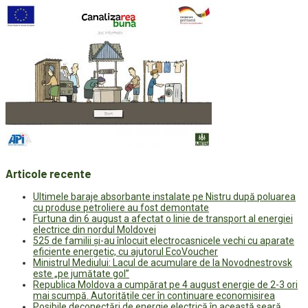
Articole recente
Ultimele baraje absorbante instalate pe Nistru după poluarea
cu produse petroliere au fost demontate
Furtuna din 6 august a afectat o linie de transport al energiei
electrice din nordul Moldovei
525 de familii și-au înlocuit electrocasnicele vechi cu aparate
eficiente energetic, cu ajutorul EcoVoucher
Ministrul Mediului: Lacul de acumulare de la Novodnestrovsk
este „pe jumătate gol”
Republica Moldova a cumpărat pe 4 august energie de 2-3 ori
mai scumpă. Autoritățile cer în continuare economisirea
Posibile deconectări de energie electrică în această seară.