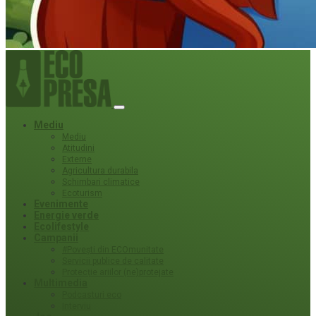
Mediu
Mediu
Atitudini
Externe
Agricultura durabila
Schimbari climatice
Ecoturism
Evenimente
Energie verde
Ecolifestyle
Campanii
#Povești din ECOmunitate
Servicii publice de calitate
Protecție ariilor (ne)protejate
Multimedia
Podcasturi eco
Interviu