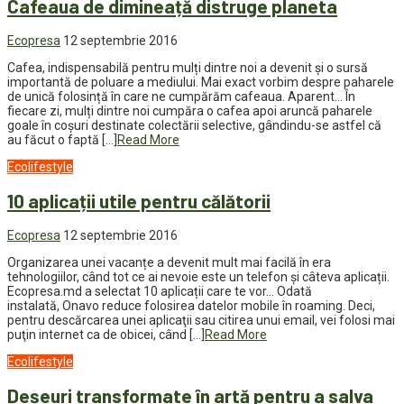
Cafeaua de dimineață distruge planeta
Ecopresa
12 septembrie 2016
Cafea, indispensabilă pentru mulți dintre noi a devenit și o sursă
importantă de poluare a mediului. Mai exact vorbim despre paharele
de unică folosință în care ne cumpărăm cafeaua. Aparent… În
fiecare zi, mulți dintre noi cumpăra o cafea apoi aruncă paharele
goale în coșuri destinate colectării selective, gândindu-se astfel că
au făcut o faptă […]
Read More
Ecolifestyle
10 aplicații utile pentru călătorii
Ecopresa
12 septembrie 2016
Organizarea unei vacanțe a devenit mult mai facilă în era
tehnologiilor, când tot ce ai nevoie este un telefon și câteva aplicații.
Ecopresa.md a selectat 10 aplicații care te vor… Odată
instalată, Onavo reduce folosirea datelor mobile în roaming. Deci,
pentru descărcarea unei aplicaţii sau citirea unui email, vei folosi mai
puţin internet ca de obicei, când […]
Read More
Ecolifestyle
Deșeuri transformate în artă pentru a salva