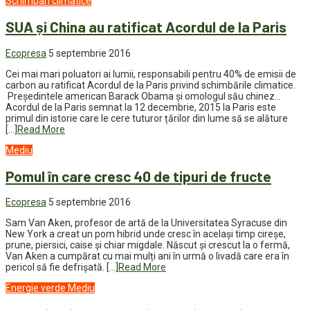
Schimbari climatice
SUA și China au ratificat Acordul de la Paris
Ecopresa
5 septembrie 2016
Cei mai mari poluatori ai lumii, responsabili pentru 40% de emisii de
carbon au ratificat Acordul de la Paris privind schimbările climatice.
Președintele american Barack Obama și omologul său chinez…
Acordul de la Paris semnat la 12 decembrie, 2015 la Paris este
primul din istorie care le cere tuturor țărilor din lume să se alăture
[…]
Read More
Mediu
Pomul în care cresc 40 de tipuri de fructe
Ecopresa
5 septembrie 2016
Sam Van Aken, profesor de artă de la Universitatea Syracuse din
New York a creat un pom hibrid unde cresc în același timp cireșe,
prune, piersici, caise și chiar migdale. Născut și crescut la o fermă,
Van Aken a cumpărat cu mai mulți ani în urmă o livadă care era în
pericol să fie defrișată. […]
Read More
Energie verde
Mediu