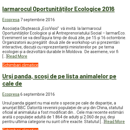
Iarmarocul Oportunităților Ecologice 2016
Ecopresa
7 septembrie 2016
Asociația Obștească „EcoVisio” vă invită la Iarmarocul
Oportunităților Ecologice și al Antreprenoriatului Social – IarmarEco.
Eveniment se va desfășura timp de două zile, pe 15 și 16 octombrie.
Organizatorii au pregătit două zile de workshop-uri și prezentări
interactive, discuții cu reprezentanții ministerelor pe pe tema
ecologiei și a dezvoltării durabile în Moldova. De asemene, vor fi
[…]
Read More
Schimbari climatice
Urși panda, scoși de pe lista animalelor pe
cale de
Ecopresa
6 septembrie 2016
Ursul panda gigant nu mai este o specie pe cale de dispariție, a
anunțat BBC. Datorită revenirii populației de urși din China, statutul
oficial al animalului a fost modificat din… Cele mai recente estimări
arată o populație adultă de 1.864 de adulți și 2.060 de pui, deși
pentru ultima categorie nu sunt cifre exacte. Statutul […]
Read More