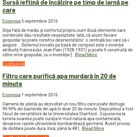
Sursă ieftină de încălzire pe timp de iarnă pe
care
Ecopresa
5 septembrie 2016
Grija față de mediu și confortul propriu sunt două elemente care
combinate dau rezultate neașteptate. Iată, că acum fiecare
gospodar își poate construi desinestătător o centrală bio care să-i
asigure … Sistemul inovativ pe bază de compost este o invenție
atribuită francezului Jean Pain (1928-1931) și poate fi construită de
către orice gospodar, cu o investiție […]
Read More
Ecolifestyle
Filtru care purifică apa murdară în 20 de
minute
Ecopresa
1 septembrie 2016
Oamenii de știință au dezvoltat un nou filtru care poate distruge
99.99% din bacteriile din apă în doar 20 de minute. Dispozitivul a fost
făcut de cercetătorii de la Universitatea Stanford… Expunerea la
lumina soarelui poate curăța în mod natural apa contaminată,
deoarece razele ultraviolete bombardează germenii. Acest proces
de distilare poate dura, însă, până la 48 […]
Read More