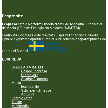
Despre site
Ecopresa
este o platformă media creată de Asociația Jurnaliștilor
de Mediu și Turism Ecologic din Moldova (AJMTEM).
Conținutul
Ecopresa
este realizat cu sprijinul financiar al Suediei.
Opiniile exprimate aparţin autorilor şi nu reflectă neapărat punctul de
vedere al Suediei.
ECOPRESA
Despre AO AJMTEM
Despre Ecopresa
Promovare
Susține Ecopresa
Mediu
Ecolifestyle
Schimbari climatice
Atitudini
Energie verde
Turism
Multimedia