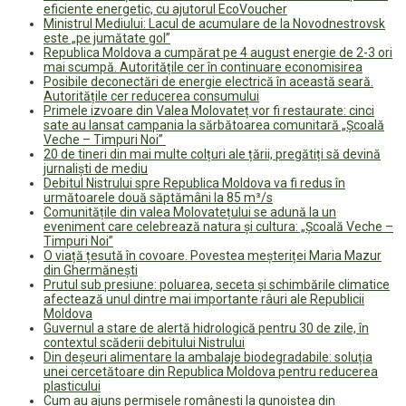
eficiente energetic, cu ajutorul EcoVoucher
Ministrul Mediului: Lacul de acumulare de la Novodnestrovsk
este „pe jumătate gol”
Republica Moldova a cumpărat pe 4 august energie de 2-3 ori
mai scumpă. Autoritățile cer în continuare economisirea
Posibile deconectări de energie electrică în această seară.
Autoritățile cer reducerea consumului
Primele izvoare din Valea Molovateț vor fi restaurate: cinci
sate au lansat campania la sărbătoarea comunitară „Școală
Veche – Timpuri Noi”
20 de tineri din mai multe colțuri ale țării, pregătiți să devină
jurnaliști de mediu
Debitul Nistrului spre Republica Moldova va fi redus în
următoarele două săptămâni la 85 m³/s
Comunitățile din valea Molovatețului se adună la un
eveniment care celebrează natura și cultura: „Școală Veche –
Timpuri Noi”
O viață țesută în covoare. Povestea meșteriței Maria Mazur
din Ghermănești
Prutul sub presiune: poluarea, seceta și schimbările climatice
afectează unul dintre mai importante râuri ale Republicii
Moldova
Guvernul a stare de alertă hidrologică pentru 30 de zile, în
contextul scăderii debitului Nistrului
Din deșeuri alimentare la ambalaje biodegradabile: soluția
unei cercetătoare din Republica Moldova pentru reducerea
plasticului
Cum au ajuns permisele românești la gunoiștea din