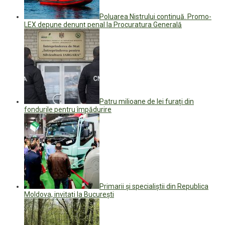
Poluarea Nistrului continuă. Promo-
LEX depune denunț penal la Procuratura Generală
Patru milioane de lei furați din
fondurile pentru împădurire
Primarii și specialiștii din Republica
Moldova, invitați la București