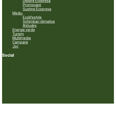
Despre Ecopresa
Promovare
Susține Ecopresa
Mediu
Ecolifestyle
Schimbari climatice
Atitudini
Energie verde
Turism
Multimedia
Campanii
Joc
Social
© ECOPRESA. All rights reserved *** Preluarea textelor care aparțin
www.ecopresa.md poate fi făcută doar cu indicarea sursei și link