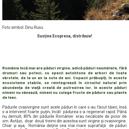
Foto simbol: Dinu Rusu
Susține Ecopresa, distribuie!
România încă mai are păduri virgine, adică păduri neumblate, fără
drumuri sau poteci, cu specii autohtone de arbori de toate
vârstele, de la un an la sute de ani. Copacii prăbuşiţi, în aceste
ecosisteme stabile, se reintegrează în circuitul natural prin
abundenţa de viaţă creată de putrezirea lor. In aceste păduri
nimeni nu vânează, nimeni nu culege fructe de pădure sau plante
de leac.
Pădurile cvasivirgine sunt acele păduri în care s-au făcut tăieri, însă
s-a intervenit foarte puţin, încât pădurea s-a regenerat rapid. Până
nu demult, 80% din pădurile României erau necălcate de picior de
om. Astăzi, doar două treimi din acestea sunt virgine şi cvasivirgine.
Chiar şi aşa, România deţine cea mai mare suprafaţă de păduri