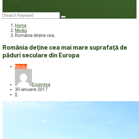
Interviu
Joc
Home
Mediu
România deţine cea…
România deţine cea mai mare suprafaţă de
păduri seculare din Europa
Mediu
Ecopresa
30 ianuarie 2017
0