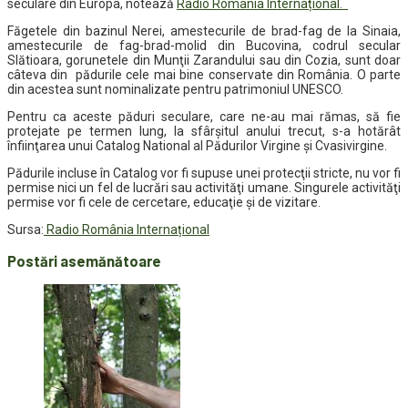
seculare din Europa, notează
Radio România Internațional.
Făgetele din bazinul Nerei, amestecurile de brad-fag de la Sinaia,
amestecurile de fag-brad-molid din Bucovina, co­drul secular
Slătioara, gorune­tele din Munţii Zarandului sau din Cozia, sunt doar
câteva din pădurile cele mai bine conservate din România. O parte
din acestea sunt nominalizate pentru patrimoniul UNESCO.
Pentru ca aceste păduri seculare, care ne-au mai rămas, să fie
protejate pe termen lung, la sfârşitul anului trecut, s-a hotărât
înfiinţarea unui Catalog National al Pădurilor Virgine şi Cvasivirgine.
Pădurile incluse în Catalog vor fi supuse unei protecţii stricte, nu vor fi
permise nici un fel de lucrări sau activităţi umane. Singurele activităţi
permise vor fi cele de cercetare, educaţie şi de vizitare.
Sursa:
Radio România Internațional
Postări asemănătoare