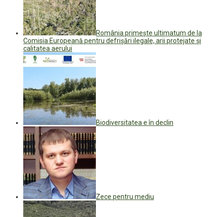
România primește ultimatum de la
Comisia Europeană pentru defrișări ilegale, arii protejate și
calitatea aerului
Biodiversitatea e în declin
Zece pentru mediu