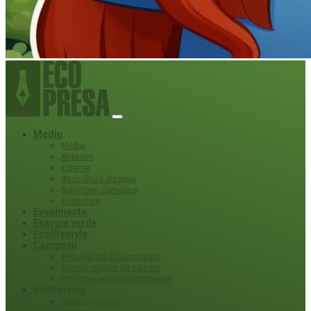
Mediu
Mediu
Atitudini
Externe
Agricultura durabila
Schimbari climatice
Ecoturism
Evenimente
Energie verde
Ecolifestyle
Campanii
#Povești din ECOmunitate
Servicii publice de calitate
Protecție ariilor (ne)protejate
Multimedia
Podcasturi eco