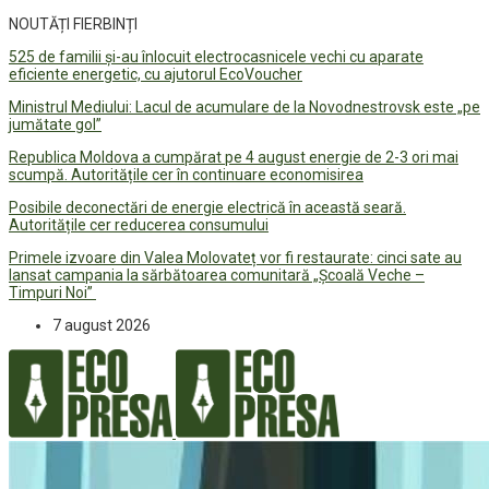
NOUTĂȚI FIERBINȚI
525 de familii și-au înlocuit electrocasnicele vechi cu aparate
eficiente energetic, cu ajutorul EcoVoucher
Ministrul Mediului: Lacul de acumulare de la Novodnestrovsk este „pe
jumătate gol”
Republica Moldova a cumpărat pe 4 august energie de 2-3 ori mai
scumpă. Autoritățile cer în continuare economisirea
Posibile deconectări de energie electrică în această seară.
Autoritățile cer reducerea consumului
Primele izvoare din Valea Molovateț vor fi restaurate: cinci sate au
lansat campania la sărbătoarea comunitară „Școală Veche –
Timpuri Noi”
7 august 2026