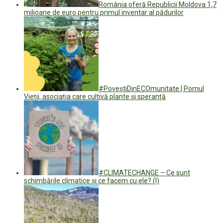
România oferă Republicii Moldova 1,7
milioane de euro pentru primul inventar al pădurilor
#PoveștiDinECOmunitate | Pomul
Vieții, asociația care cultivă plante și speranță
#CLIMATECHANGE – Ce sunt
schimbările climatice și ce facem cu ele? (I)