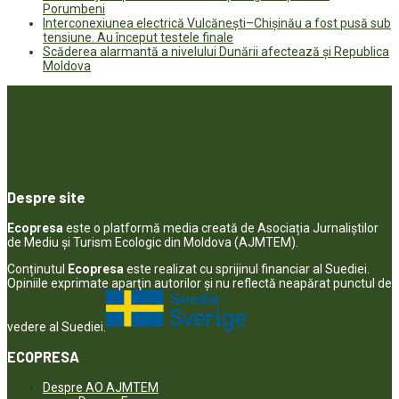
Porumbeni
Interconexiunea electrică Vulcănești–Chișinău a fost pusă sub
tensiune. Au început testele finale
Scăderea alarmantă a nivelului Dunării afectează și Republica
Moldova
Despre site
Ecopresa
este o platformă media creată de Asociația Jurnaliștilor
de Mediu și Turism Ecologic din Moldova (AJMTEM).
Conținutul
Ecopresa
este realizat cu sprijinul financiar al Suediei.
Opiniile exprimate aparţin autorilor şi nu reflectă neapărat punctul de
vedere al Suediei.
ECOPRESA
Despre AO AJMTEM