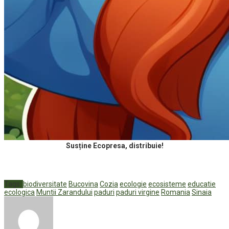
Susține Ecopresa, distribuie!
Tags:
biodiversitate
Bucovina
Cozia
ecologie
ecosisteme
educatie
ecologica
Muntii Zarandului
paduri
paduri virgine
Romania
Sinaia