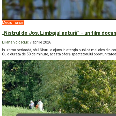
Mediu
Turism
„Nistrul de Jos. Limbajul naturii” – un film doc
Liliana Volosciuc
7 aprilie 2026
În ultima perioadă, râul Nistru a ajuns în atenția publică mai ales din 
Cu o durată de 50 de minute, acesta oferă spectatorului oportunitatea 