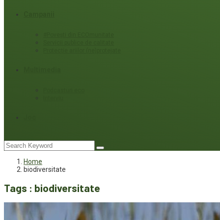
Campanii
#Povești din ECOmunitate
Servicii publice de calitate
Protecție ariilor (ne)protejate
Multimedia
Podcasturi eco
Interviu
Joc
Home
biodiversitate
Tags : biodiversitate