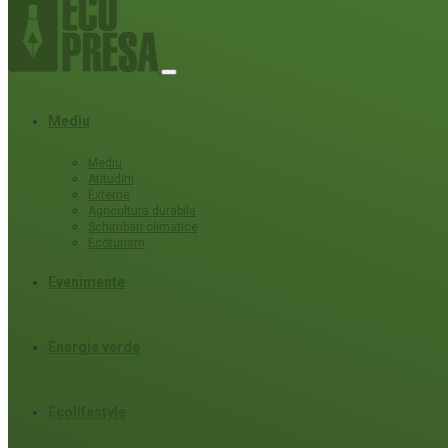
Mediu
Mediu
Atitudini
Externe
Agricultura durabila
Schimbari climatice
Ecoturism
Evenimente
Energie verde
Ecolifestyle