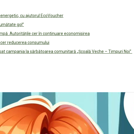
e energetic, cu ajutorul EcoVoucher
jumătate gol”
pă. Autoritățile cer în continuare economisirea
le cer reducerea consumului
lansat campania la sărbătoarea comunitară „Școală Veche – Timpuri Noi”