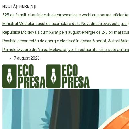
NOUTĂȚI FIERBINȚI
525 de familii și-au înlocuit electrocasnicele vechi cu aparate eficient
Ministrul Mediului: Lacul de acumulare de la Novodnestrovsk este „pe 
Republica Moldova a cumpărat pe 4 august energie de 2-3 ori mai scum
Posibile deconectări de energie electrică în această seară. Autorități
Primele izvoare din Valea Molovateț vor fi restaurate: cinci sate au 
7 august 2026