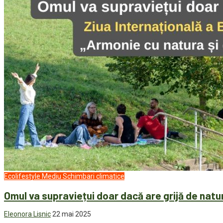
Ecolifestyle
Mediu
Schimbari climatice
Omul va supraviețui doar dacă are grijă de natur
Eleonora Lisnic
22 mai 2025