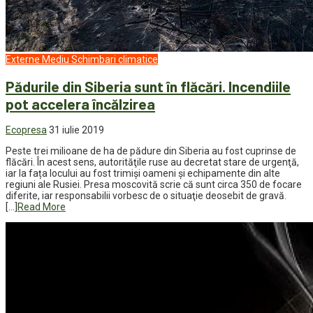
Externe
Mediu
Schimbari climatice
Pădurile din Siberia sunt în flăcări. Incendiile
pot accelera încălzirea
Ecopresa
31 iulie 2019
Peste trei milioane de ha de pădure din Siberia au fost cuprinse de
flăcări. În acest sens, autorităţile ruse au decretat stare de urgenţă,
iar la fața locului au fost trimişi oameni şi echipamente din alte
regiuni ale Rusiei. Presa moscovită scrie că sunt circa 350 de focare
diferite, iar responsabilii vorbesc de o situaţie deosebit de gravă.
[…]
Read More