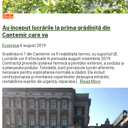
Mediu
Au început lucrările la prima grădiniță din
Cantemir care va
Ecopresa
6 august 2019
Gradinița nr.1 din Cantemir va fi reabilitată termic, cu suportul UE.
Lucrările vor fi efectuate în perioada august-noiembrie 2019.
Contractul prevede izolarea termică a pereților exteriori, a soclului și
a planșeului podului. Totodată, sunt prevăzute lucrări aferente,
necesare pentru exploatarea normală a clădirii. Ele includ
confecționarea și montarea copertinelor deasupra intrărilor,
restabilirea ieșirilor de urgență, reparația […]
Read More