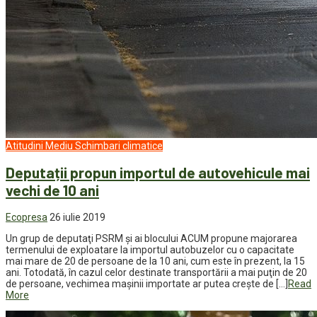
Atitudini
Mediu
Schimbari climatice
Deputații propun importul de autovehicule mai
vechi de 10 ani
Ecopresa
26 iulie 2019
Un grup de deputaţi PSRM şi ai blocului ACUM propune majorarea
termenului de exploatare la importul autobuzelor cu o capacitate
mai mare de 20 de persoane de la 10 ani, cum este în prezent, la 15
ani. Totodată, în cazul celor destinate transportării a mai puţin de 20
de persoane, vechimea maşinii importate ar putea crește de […]
Read
More