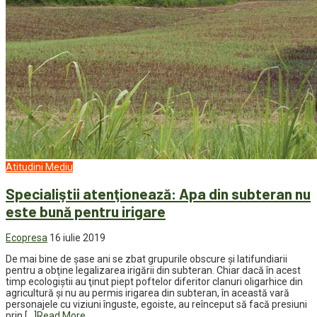
Atitudini
Mediu
Specialiştii atenţionează: Apa din subteran nu
este bună pentru irigare
Ecopresa
16 iulie 2019
De mai bine de şase ani se zbat grupurile obscure și latifundiarii
pentru a obţine legalizarea irigării din subteran. Chiar dacă în acest
timp ecologiştii au ţinut piept poftelor diferitor clanuri oligarhice din
agricultură şi nu au permis irigarea din subteran, în această vară
personajele cu viziuni înguste, egoiste, au reînceput să facă presiuni
prin […]
Read More