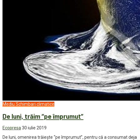
Mediu
Schimbari climatice
De luni, trăim “pe împrumut”
Ecopresa
30 iulie 2019
De luni, omenirea trăieşte “pe împrumut”, pentru că a consumat deja