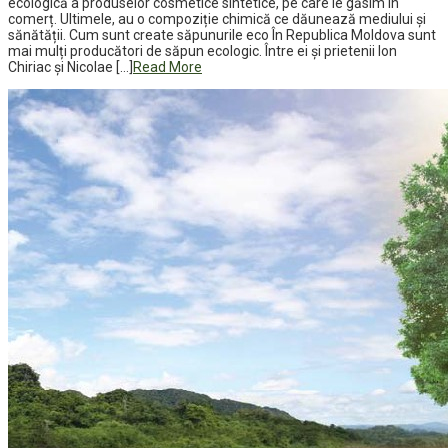
ecologică a produselor cosmetice sintetice, pe care le găsim în
comerț. Ultimele, au o compoziție chimică ce dăunează mediului și
sănătății. Cum sunt create săpunurile eco În Republica Moldova sunt
mai mulți producători de săpun ecologic. Între ei şi prietenii Ion
Chiriac și Nicolae […]
Read More