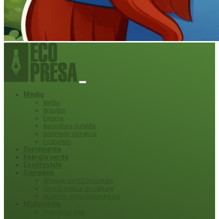
Mediu
Mediu
Atitudini
Externe
Agricultura durabila
Schimbari climatice
Ecoturism
Evenimente
Energie verde
Ecolifestyle
Campanii
#Povești din ECOmunitate
Servicii publice de calitate
Protecție ariilor (ne)protejate
Multimedia
Podcasturi eco