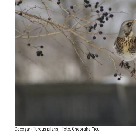
Cocoșar (Turdus pilaris). Foto: Gheorghe Țîcu