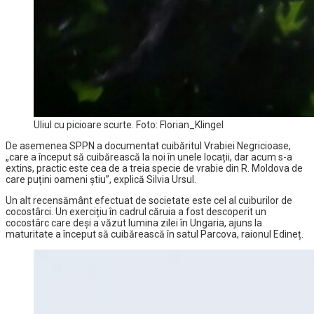
Uliul cu picioare scurte. Foto: Florian_Klingel
De asemenea SPPN a documentat cuibăritul Vrabiei Negricioase,
„care a început să cuibărească la noi în unele locații, dar acum s-a
extins, practic este cea de a treia specie de vrabie din R. Moldova de
care puțini oameni știu”, explică Silvia Ursul.
Un alt recensământ efectuat de societate este cel al cuiburilor de
cocostârci. Un exercițiu în cadrul căruia a fost descoperit un
cocostârc care deși a văzut lumina zilei în Ungaria, ajuns la
maturitate a început să cuibărească în satul Parcova, raionul Edineț.