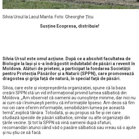
Silvia Ursul la Lacul Manta. Foto: Gheorghe Țîcu
Susține Ecopresa, distribuie!
Silvia Ursul este omul acțiune. După ce a absolvit facultatea de
Biologie la Iași și s-a îndrăgostit indubitabil de păsări a revenit în
Moldova. Alături de prieteni, a participat la fondarea Societății
pentru Protecția Păsărilor și a Naturii (SPPN), care promovează
dragostea și grija față de natură, în special față de păsări.
Silvia, care este și vicepreședinta organizației, spune că la baza
creării SPPN stă un vid informațional privind lumea sălbatică din
Moldova. „Am observat că oamenii au cunoștințe minime, dar nici nu
ai cum să-i învinuiești pentru că informațiile lipsesc. Am decis să fim
noi cei care oferim informațiile, sensibilizăm lumea pe această
temă”,explică tânăra. Totodată, și-au propus să fie și cei care
studiază speciile de păsări sălbatice, similar cu alte organizații din
țările vecine. Și tot la SPPN să vină oamenii după sfaturi,
recomandări atunci când văd o pasăre sălbatică sau vreau să o ajute
și nu știu ce să facă.