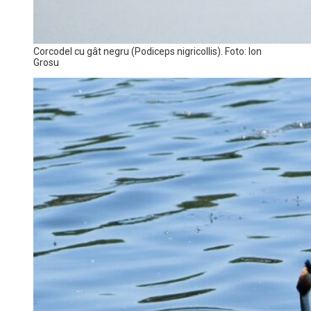
Corcodel cu gât negru (Podiceps nigricollis). Foto: Ion
Grosu