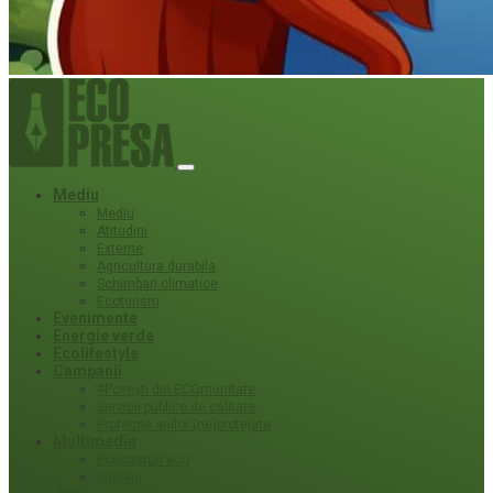
Mediu
Mediu
Atitudini
Externe
Agricultura durabila
Schimbari climatice
Ecoturism
Evenimente
Energie verde
Ecolifestyle
Campanii
#Povești din ECOmunitate
Servicii publice de calitate
Protecție ariilor (ne)protejate
Multimedia
Podcasturi eco
Interviu