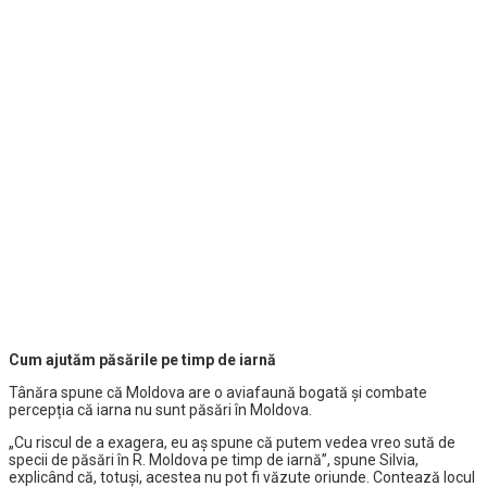
Cum ajutăm păsările pe timp de iarnă
Tânăra spune că Moldova are o aviafaună bogată și combate
percepția că iarna nu sunt păsări în Moldova.
„Cu riscul de a exagera, eu aș spune că putem vedea vreo sută de
specii de păsări în R. Moldova pe timp de iarnă”, spune Silvia,
explicând că, totuși, acestea nu pot fi văzute oriunde. Contează locul