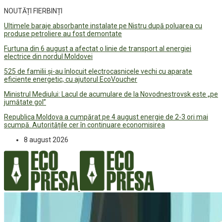
NOUTĂȚI FIERBINȚI
Ultimele baraje absorbante instalate pe Nistru după poluarea cu
produse petroliere au fost demontate
Furtuna din 6 august a afectat o linie de transport al energiei
electrice din nordul Moldovei
525 de familii și-au înlocuit electrocasnicele vechi cu aparate
eficiente energetic, cu ajutorul EcoVoucher
Ministrul Mediului: Lacul de acumulare de la Novodnestrovsk este „pe
jumătate gol”
Republica Moldova a cumpărat pe 4 august energie de 2-3 ori mai
scumpă. Autoritățile cer în continuare economisirea
8 august 2026