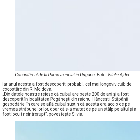
Cocostârcul de la Parcova inelat în Ungaria. Foto: Vitalie Ajder
Iar anul acesta a fost descoperit, probabil, cel mai longeviv cuib de
cocostârc din R. Moldova.
„Din datele noastre reiese că cuibul are peste 200 de ani și a fost
descoperit în localitatea Pogănești din raionul Hâncești. Stăpânii
gospodăriei în care se află cuibul susțin că acesta era acolo de pe
vremea străbuneilor lor, doar că s-a mutat de pe un stâlp pe altul și a
fost locuit neîntrerupt”, povestește Silvia.