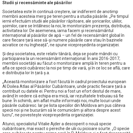
Studii și recensăminte ale păsărilor
Societatea este în continuă creștere, iar indiferent de anotimp
membrii acesteia merg pe teren pentru a studia păsările. „Pe timpul
iernii efectuăm studii ale păsărilor răpitoare, ale șoricarilor, uliilor,
șoimilor, care se întâlnesc la noi, le monitorizăm prezența, distribuția,
activitatea lor. De asemenea, iarna facem și recensământul
internațional al păsărilor de apă – un fel de recensământ global în
care fiecare țară iese să-și numere păsările care stau în bazinele
acvatice ce nu îngheață”, ne spune vicepreședinta organizației.
Și deși societatea, este relativ tânără, deja se poate mândri cu
participarea la un recensământ internațional. În anii 2016-2017,
membrii societății au făcut o monitorizare amplă în teren pentru a
afla ce specii cuibăresc la noi pe timp de vară, și în ce loc se află, care
e distribuția lor în țară ș.a.
„Această monitorizare a fost făcută în cadrul proiectului european
Al Doilea Atlas al Păsărilor Cuibăritoare, unde practic fiecare țară a
contribuit cu datele ei. Pentru noi a fost un efort destul de mare,
având în vedere că echipa era mică, iar rezultatele trebuiau să fie
bune. În schimb, am aflat multe informații noi, multe locuri unde
păsările cuibăresc. Iar pe lista speciilor din Moldova am pus câteva
specii noi și ne bucurăm să le comunicăm și altora despre acest
lucru”, ne povestește vicepreședinta organizației.
Atunci, specialistul Vitalie Ajder a descoperit o nouă specie
cuibăritoare, mai exact o pereche de ulii cu picioare scurte. „O specie