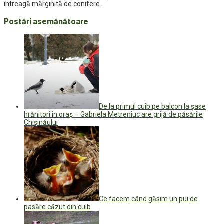
întreagă mărginită de conifere.
Postări asemănătoare
De la primul cuib pe balcon la șase
hrănitori în oraș – Gabriela Metreniuc are grijă de păsările
Chișinăului
Ce facem când găsim un pui de
pasăre căzut din cuib