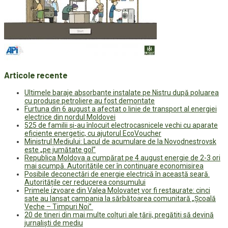
Articole recente
Ultimele baraje absorbante instalate pe Nistru după poluarea
cu produse petroliere au fost demontate
Furtuna din 6 august a afectat o linie de transport al energiei
electrice din nordul Moldovei
525 de familii și-au înlocuit electrocasnicele vechi cu aparate
eficiente energetic, cu ajutorul EcoVoucher
Ministrul Mediului: Lacul de acumulare de la Novodnestrovsk
este „pe jumătate gol”
Republica Moldova a cumpărat pe 4 august energie de 2-3 ori
mai scumpă. Autoritățile cer în continuare economisirea
Posibile deconectări de energie electrică în această seară.
Autoritățile cer reducerea consumului
Primele izvoare din Valea Molovateț vor fi restaurate: cinci
sate au lansat campania la sărbătoarea comunitară „Școală
Veche – Timpuri Noi”
20 de tineri din mai multe colțuri ale țării, pregătiți să devină
jurnaliști de mediu