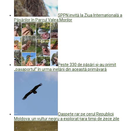
SPPN invită la Ziua Internațională a
Păsărilor în Parcul Valea Morilor
Peste 330 de păsări și-au primit
„pașaportul” în urma inelării din această primăvară
Oaspete rar pe cerul Republicii
Moldova: un vultur negru a explorat țara timp de zece zile