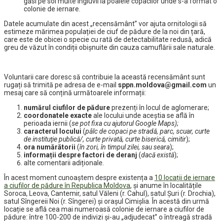
găsi pe sol multe ingluvii la poalele copacilor unde s-a format o
colonie de iernare.
Datele acumulate din acest „recensământ” vor ajuta ornitologii să
estimeze mărimea populației de ciuf de pădure de la noi din țară,
care este de obicei o specie cu rată de detectabilitate redusă, adică
greu de văzut în condiții obișnuite din cauza camuflării sale naturale.
Voluntarii care doresc să contribuie la această recensământ sunt
rugați să trimită pe adresa de e-mail
sppn.moldova@gmail.com
un
mesaj care să conțină următoarele informații:
numărul ciufilor de pădure
prezenți în locul de aglomerare;
coordonatele exacte
ale locului unde aceștia se află în
perioada iernii (
se pot fixa cu ajutorul Google Maps);
caracterul locului
(
pâlc de copaci pe stradă, parc, scuar, curte
de instituţie publică/, curte privată, curte biserică, cimitir
);
ora numărătorii
(
în zori, în timpul zilei, sau seara
);
informații despre factori de deranj
(
dacă există
);
alte comentarii adiționale.
În acest moment cunoaștem despre existența a
10 locații de iernare
a ciufilor de pădure în Republica Moldova
, și anume în localitățile
Soroca, Leova, Cantemir, satul Văleni (r. Cahul), satul Șuri (r. Drochia),
satul Sîngereii Noi (r. Sîngerei) și orașul Cimișlia. În acestă din urmă
locație se află cea mai numeroasă colonie de iernare a ciufilor de
pădure: între 100-200 de indivizi și-au „adjudecat” o întreagă stradă