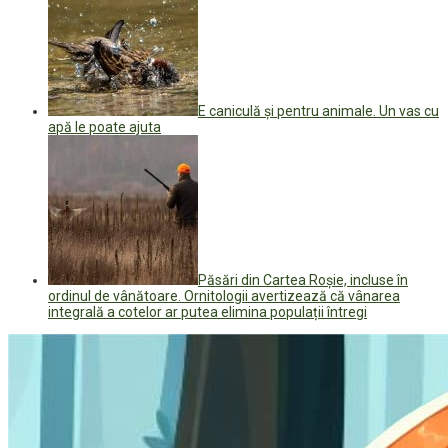
E caniculă și pentru animale. Un vas cu
apă le poate ajuta
Păsări din Cartea Roșie, incluse în
ordinul de vânătoare. Ornitologii avertizează că vânarea
integrală a cotelor ar putea elimina populații întregi