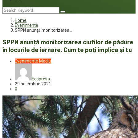
Joc
Home
Evenimente
SPPN anunță monitorizarea…
SPPN anunță monitorizarea ciufilor de pădure
în locurile de iernare. Cum te poți implica și tu
Evenimente
Mediu
Ecopresa
29 noiembrie 2021
0