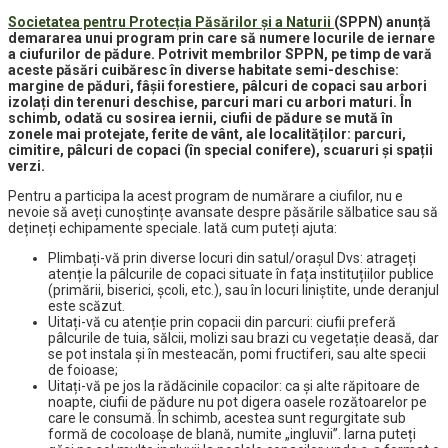
Societatea pentru Protecția Păsărilor și a Naturii
(SPPN) anunță
demararea unui program prin care să numere locurile de iernare
a ciufurilor de pădure.
Potrivit membrilor SPPN, pe timp de vară
aceste păsări cuibăresc în diverse habitate semi-deschise:
margine de păduri, fâșii forestiere, pâlcuri de copaci sau arbori
izolați din terenuri deschise, parcuri mari cu arbori maturi. În
schimb, odată cu sosirea iernii, ciufii de pădure se mută în
zonele mai protejate, ferite de vânt, ale localităților: parcuri,
cimitire, pâlcuri de copaci (în special conifere), scuaruri și spații
verzi.
Pentru a participa la acest program de numărare a ciufilor, nu e
nevoie să aveți cunoștințe avansate despre păsările sălbatice sau să
dețineți echipamente speciale. Iată cum puteți ajuta:
Plimbați-vă prin diverse locuri din satul/orașul Dvs: atrageți
atenție la pâlcurile de copaci situate în fața instituțiilor publice
(primării, biserici, școli, etc.), sau în locuri liniștite, unde deranjul
este scăzut.
Uitați-vă cu atenție prin copacii din parcuri: ciufii preferă
pâlcurile de tuia, sălcii, molizi sau brazi cu vegetație deasă, dar
se pot instala și în mesteacăn, pomi fructiferi, sau alte specii
de foioase;
Uitați-vă pe jos la rădăcinile copacilor: ca și alte răpitoare de
noapte, ciufii de pădure nu pot digera oasele rozătoarelor pe
care le consumă. În schimb, acestea sunt regurgitate sub
formă de cocoloașe de blană, numite „ingluvii”. Iarna puteți