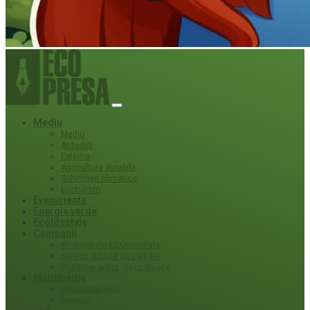
Mediu
Mediu
Atitudini
Externe
Agricultura durabila
Schimbari climatice
Ecoturism
Evenimente
Energie verde
Ecolifestyle
Campanii
#Povești din ECOmunitate
Servicii publice de calitate
Protecție ariilor (ne)protejate
Multimedia
Podcasturi eco
Interviu