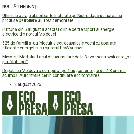
NOUTĂȚI FIERBINȚI
Ultimele baraje absorbante instalate pe Nistru după poluarea cu
produse petroliere au fost demontate
Furtuna din 6 august a afectat o linie de transport al energiei
electrice din nordul Moldovei
525 de familii și-au înlocuit electrocasnicele vechi cu aparate
eficiente energetic, cu ajutorul EcoVoucher
Ministrul Mediului: Lacul de acumulare de la Novodnestrovsk este „pe
jumătate gol”
Republica Moldova a cumpărat pe 4 august energie de 2-3 ori mai
scumpă. Autoritățile cer în continuare economisirea
8 august 2026