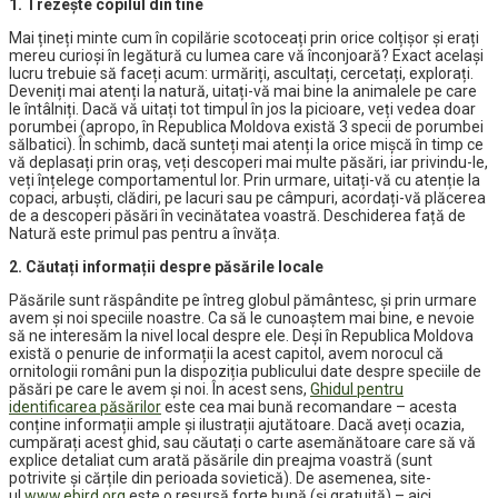
1. Trezește copilul din tine
Mai țineți minte cum în copilărie scotoceați prin orice colțișor și erați
mereu curioși în legătură cu lumea care vă înconjoară? Exact același
lucru trebuie să faceți acum: urmăriți, ascultați, cercetați, explorați.
Deveniți mai atenți la natură, uitați-vă mai bine la animalele pe care
le întâlniți. Dacă vă uitați tot timpul în jos la picioare, veți vedea doar
porumbei (apropo, în Republica Moldova există 3 specii de porumbei
sălbatici). În schimb, dacă sunteți mai atenți la orice mișcă în timp ce
vă deplasați prin oraș, veți descoperi mai multe păsări, iar privindu-le,
veți înțelege comportamentul lor. Prin urmare, uitați-vă cu atenție la
copaci, arbuști, clădiri, pe lacuri sau pe câmpuri, acordați-vă plăcerea
de a descoperi păsări în vecinătatea voastră. Deschiderea față de
Natură este primul pas pentru a învăța.
2. Căutați informații despre păsările locale
Păsările sunt răspândite pe întreg globul pământesc, și prin urmare
avem și noi speciile noastre. Ca să le cunoaștem mai bine, e nevoie
să ne interesăm la nivel local despre ele. Deși în Republica Moldova
există o penurie de informații la acest capitol, avem norocul că
ornitologii români pun la dispoziția publicului date despre speciile de
păsări pe care le avem și noi. În acest sens,
Ghidul pentru
identificarea păsărilor
este cea mai bună recomandare – acesta
conține informații ample și ilustrații ajutătoare. Dacă aveți ocazia,
cumpărați acest ghid, sau căutați o carte asemănătoare care să vă
explice detaliat cum arată păsările din preajma voastră (sunt
potrivite și cărțile din perioada sovietică). De asemenea, site-
ul
www.ebird.org
este o resursă forte bună (și gratuită) – aici