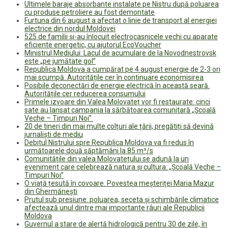
Ultimele baraje absorbante instalate pe Nistru după poluarea
cu produse petroliere au fost demontate
Furtuna din 6 august a afectat o linie de transport al energiei
electrice din nordul Moldovei
525 de familii și-au înlocuit electrocasnicele vechi cu aparate
eficiente energetic, cu ajutorul EcoVoucher
Ministrul Mediului: Lacul de acumulare de la Novodnestrovsk
este „pe jumătate gol”
Republica Moldova a cumpărat pe 4 august energie de 2-3 ori
mai scumpă. Autoritățile cer în continuare economisirea
Posibile deconectări de energie electrică în această seară.
Autoritățile cer reducerea consumului
Primele izvoare din Valea Molovateț vor fi restaurate: cinci
sate au lansat campania la sărbătoarea comunitară „Școală
Veche – Timpuri Noi”
20 de tineri din mai multe colțuri ale țării, pregătiți să devină
jurnaliști de mediu
Debitul Nistrului spre Republica Moldova va fi redus în
următoarele două săptămâni la 85 m³/s
Comunitățile din valea Molovatețului se adună la un
eveniment care celebrează natura și cultura: „Școală Veche –
Timpuri Noi”
O viață țesută în covoare. Povestea meșteriței Maria Mazur
din Ghermănești
Prutul sub presiune: poluarea, seceta și schimbările climatice
afectează unul dintre mai importante râuri ale Republicii
Moldova
Guvernul a stare de alertă hidrologică pentru 30 de zile, în