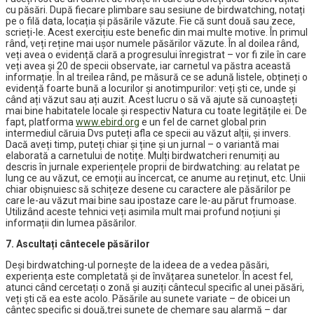
cu păsări. După fiecare plimbare sau sesiune de birdwatching, notați
pe o filă data, locația și păsările văzute. Fie că sunt două sau zece,
scrieți-le. Acest exercițiu este benefic din mai multe motive. În primul
rând, veți reține mai ușor numele păsărilor văzute. În al doilea rând,
veți avea o evidență clară a progresului înregistrat – vor fi zile în care
veți avea și 20 de specii observate, iar carnetul va păstra această
informație. În al treilea rând, pe măsură ce se adună listele, obțineți o
evidență foarte bună a locurilor și anotimpurilor: veți ști ce, unde și
când ați văzut sau ați auzit. Acest lucru o să vă ajute să cunoașteți
mai bine habitatele locale și respectiv Natura cu toate legitățile ei. De
fapt, platforma
www.ebird.org
e un fel de carnet global prin
intermediul căruia Dvs puteți afla ce specii au văzut alții, și invers.
Dacă aveți timp, puteți chiar și ține și un jurnal – o variantă mai
elaborată a carnetului de notițe. Mulți birdwatcheri renumiți au
descris în jurnale experiențele proprii de birdwatching: au relatat pe
lung ce au văzut, ce emoții au încercat, ce anume au reținut, etc. Unii
chiar obișnuiesc să schițeze desene cu caractere ale păsărilor pe
care le-au văzut mai bine sau ipostaze care le-au părut frumoase.
Utilizând aceste tehnici veți asimila mult mai profund noțiuni și
informații din lumea păsărilor.
7. Ascultați cântecele păsărilor
Deși birdwatching-ul pornește de la ideea de a vedea păsări,
experiența este completată și de învățarea sunetelor. În acest fel,
atunci când cercetați o zonă și auziți cântecul specific al unei păsări,
veți ști că ea este acolo. Păsările au sunete variate – de obicei un
cântec specific și două,trei sunete de chemare sau alarmă – dar