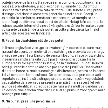
puteți începe de la a învăța speciile mai comune: cuc, pițigoi mare,
pupăză, privighetoare, și apoi extindeți cu sunete noi. Cu timpul
urechea va fi mai receptivă față de tot felul de sunete și veți putea
distinge voci clare în orchestra generală a unei păduri. Faceți un
exercițiu: la plimbarea următoare concentrați-vă atenția ca să
identificați auditiv una-două specii de păsări. Notați-le în carnețel la
rubrica auzite. Internetul vine să vă ajute: există foarte multe pagini
cu sunete de păsări de unde puteți asculta și descărca. La finalul
articolului acestea vor fi indicate.
8. Faceți birdwatching cât de des puteți
În limba engleză se zice „go birdwatching” – expresie cu care mulți
nu sunt de acord, din motiv că birdwatching nu e ceva la care mergi,
ci ceva pe care-l faci. Dincolo de sensul filosofic, a face birdwatching
înseamnă simplu a te uita după păsări oricând ai ocazia. Fie la
cumpărături, fie așteptând în stație, fie la plimbare – puneți la lucru
ochii și urechile pentru a observa păsările din jurul Dvs. Observațiile
din teren întrec cu mult cunoștințele din literatură, pentru că în acest
fel vă conectați la mediul local. De asemenea, doar prin observații
repetate veți învăța să distingeți siluete, culori, mișcări, veți dobândi
capacitatea de a percepe prezența unei păsări, și în acest fel veți
ajunge să identificați corect o specie fără a sta mult pe gânduri. Veți
ști despre cine e vorba chiar dacă vizual ați prins un zbor grăbit sau o
apariție prin tufișuri.
9. Nu puneți presiune pe voi înșivă