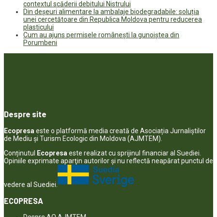
contextul scăderii debitului Nistrului
Din deșeuri alimentare la ambalaje biodegradabile: soluția
unei cercetătoare din Republica Moldova pentru reducerea
plasticului
Cum au ajuns permisele românești la gunoiștea din
Porumbeni
Despre site
Ecopresa
este o platformă media creată de Asociația Jurnaliștilor
de Mediu și Turism Ecologic din Moldova (AJMTEM).
Conținutul
Ecopresa
este realizat cu sprijinul financiar al Suediei.
Opiniile exprimate aparţin autorilor şi nu reflectă neapărat punctul de
vedere al Suediei.
ECOPRESA