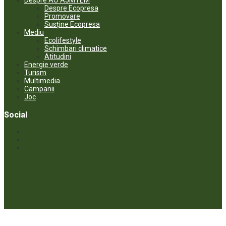
Despre AO AJMTEM
Despre Ecopresa
Promovare
Susține Ecopresa
Mediu
Ecolifestyle
Schimbari climatice
Atitudini
Energie verde
Turism
Multimedia
Campanii
Joc
Social
© ECOPRESA. All rights reserved *** Preluarea textelor care aparțin