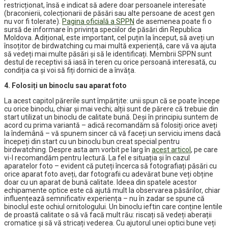
restricționat, însă e indicat să adere doar persoanele interesate
(braconierii, colecționarii de păsări sau alte persoane de acest gen
nu vor fi tolerate).
Pagina oficială a SPPN
de asemenea poate fi o
sursă de informare în privința speciilor de păsări din Republica
Moldova. Adițional, este important, cel puțin la început, să aveți un
însoțitor de birdwatching cu mai multă experiență, care vă va ajuta
să vedeți mai multe păsări și să le identificați. Membrii SPPN sunt
destul de receptivi să iasă în teren cu orice persoană interesată, cu
condiția ca și voi să fiți dornici de a învăța.
4. Folosiți un binoclu sau aparat foto
La acest capitol părerile sunt împărțite: unii spun că se poate începe
cu orice binoclu, chiar și mai vechi; alții sunt de părere că trebuie din
start utilizat un binoclu de calitate bună. Deși în principiu suntem de
acord cu prima variantă – adică recomandăm să folosiți orice aveți
la îndemână – vă spunem sincer că vă faceți un serviciu imens dacă
începeți din start cu un binoclu bun creat special pentru
birdwatching. Despre asta am vorbit pe larg în
acest articol
, pe care
vi-l recomandăm pentru lectură. La fel e situația și în cazul
aparatelor foto – evident că puteți încerca să fotografiați păsări cu
orice aparat foto aveți, dar fotografii cu adevărat bune veți obține
doar cu un aparat de bună calitate. Ideea din spatele acestor
echipamente optice este că ajută mult la observarea păsărilor, chiar
influențează semnificativ experiența – nu în zadar se spune că
binoclul este ochiul ornitologului. Un binoclu ieftin care conține lentile
de proastă calitate o să vă facă mult rău: riscați să vedeți aberații
cromatice și să vă stricați vederea. Cu ajutorul unei optici bune veți