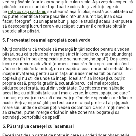
vedea păsările foarte aproape și în culori reale. Așa veți descoperi că
păsările cafenii sunt de fapt foarte colorate și veți înțelege de
ce
rața cu cap castaniu
se cheamă așa. În plus, există posibilitatea să
nu puteți identifica toate păsările dintr-un anumit loc, însă dacă
faceți fotografii cu un aparat bun și apoi le studiați acasă, s-ar putea
să descoperiți lucruri care v-au scăpat, cum ar fi o raritate pitită în
spatele altor păsări.
5. Frecventați cea mai apropiată zonă verde
Mulți consideră că trebuie să meargă în țări exotice pentru a vedea
păsări, sau că trebuie să meargă strict în locurile cu mare abundență
de specii (în limbaj de specialitate se numesc „hotspot”). Deși acest
lucru e oarecum adevărat (oamenii chiar rămân impresionați când
văd multe păsări la un loc), nu e neapărat cea mai bună metodă de a
începe învățarea, pentru că în fața unui asemenea tablou rămâi
copleșit și nu știi de unde să începi. Ideal ar fi să începeți cu puțin:
propria casă, propria grădină, scuarul/parcul cel mai apropiat,
pădurea preferată, iazul din vecinătate. Cu cât este mai sălbatic
acest loc, cu atât păsările sunt mai diverse. În acest spațiu pe care îl
cunoașteți aveți ocazia să observați pe îndelete speciile care trăiesc
acolo. Veți ajunge să știți perfect care e tufișul preferat al pițigoiului
mare sau unde de obicei poți vedea ciocănitori. Când simțiți nevoia
să creșteți, puteți merge oricând în alte zone mai bogate și să
extindeți „portofoliul de specii”.
6. Păstrați un carnețel cu însemnări
Faceți rost de un carnet de notițe în care să scrieți doar observațiile