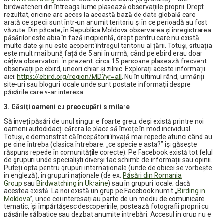
birdwatcheri din întreaga lume plasează observațiile proprii. Drept
rezultat, oricine are acces la această bază de date globală care
arată ce specii sunt într-un anumit teritoriu și în ce perioadă au fost
văzute. Din păcate, în Republica Moldova observarea și înregistrarea
păsărilor este abia în fază incipientă, drept pentru care nu există
multe date și nu este acoperit întregul teritoriu al țării. Totuși, situația
este mult mai bună față de 5 ani în urmă, când pe ebird erau doar
câțiva observatori. În prezent, circa 15 persoane plasează frecvent
observații pe ebird, uneori chiar și zilnic. Explorați aceste informații
aici:
https://ebird.org/region/MD?yr=all
. Nu în ultimul rând, urmăriți
site-uri sau bloguri locale unde sunt postate informații despre
păsările care v-ar interesa.
3. Găsiți oameni cu preocupări similare
Să înveți păsări de unul singur e foarte greu, deși există printre noi
oameni autodidacți cărora le place să învețe în mod individual.
Totuși, e demonstrat că începătorii învață mai repede atunci când au
pe cine întreba (clasica întrebare: „ce specie e asta?” își găsește
răspuns repede în comunitățile corecte). Pe Facebook există tot felul
de grupuri unde specialiști diverși fac schimb de informații sau opinii.
Puteți opta pentru grupuri internaționale (unde de obicei se vorbește
în engleză), în grupuri naționale (de ex.
Păsări din Romania
Group
sau
Birdwatching in Ukraine
) sau în grupuri locale, dacă
acestea există. La noi există un grup pe Facebook numit „
Birding in
Moldova
”, unde cei interesați au parte de un mediu de comunicare
tematic, își împărtășesc descoperirile, postează fotografii proprii cu
păsările sălbatice sau dezbat anumite întrebări. Accesul în grup nu e