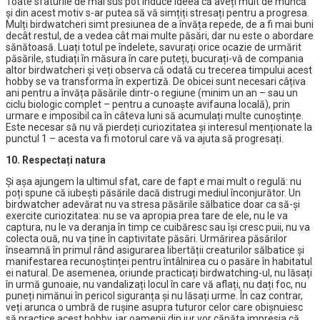
Toate sfaturile de mai sus pot induce ideea că aveți mult de muncă
și din acest motiv s-ar putea să vă simțiți stresați pentru a progresa.
Mulți birdwatcheri simt presiunea de a învăța repede, de a fi mai buni
decât restul, de a vedea cât mai multe păsări, dar nu este o abordare
sănătoasă. Luați totul pe îndelete, savurați orice ocazie de urmărit
păsările, studiați în măsura în care puteți, bucurați-vă de compania
altor birdwatcheri și veți observa că odată cu trecerea timpului acest
hobby se va transforma în expertiză. De obicei sunt necesari câțiva
ani pentru a învăța păsările dintr-o regiune (minim un an – sau un
ciclu biologic complet – pentru a cunoaște avifauna locală), prin
urmare e imposibil ca în câteva luni să acumulați multe cunoștințe.
Este necesar să nu vă pierdeți curiozitatea și interesul menționate la
punctul 1 – acesta va fi motorul care vă va ajuta să progresați.
10. Respectați natura
Și așa ajungem la ultimul sfat, care de fapt e mai mult o regulă: nu
poți spune că iubești păsările dacă distrugi mediul înconjurător. Un
birdwatcher adevărat nu va stresa păsările sălbatice doar ca să-și
exercite curiozitatea: nu se va apropia prea tare de ele, nu le va
captura, nu le va deranja în timp ce cuibăresc sau își cresc puii, nu va
colecta ouă, nu va ține în captivitate păsări. Urmărirea păsărilor
înseamnă în primul rând asigurarea libertății creaturilor sălbatice și
manifestarea recunoștinței pentru întâlnirea cu o pasăre în habitatul
ei natural. De asemenea, oriunde practicați birdwatching-ul, nu lăsați
în urmă gunoaie, nu vandalizați locul în care vă aflați, nu dați foc, nu
puneți nimănui în pericol siguranța și nu lăsați urme. În caz contrar,
veți arunca o umbră de rușine asupra tuturor celor care obișnuiesc
să practice acest hobby, iar oamenii din jur vor căpăta impresia că