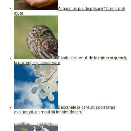
Ai găsit un pui de pasăre? Cum îl poți
ajuta
Păsările și omul: de la mituri și greșeli,
la protecție și conservare
Baloanele la careuri: societatea
evoluează, e timpul să înnoim decorul