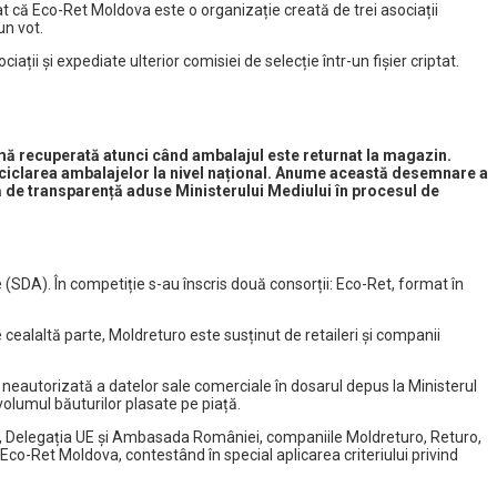
t că Eco-Ret Moldova este o organizație creată de trei asociații
un vot.
ții și expediate ulterior comisiei de selecție într-un fișier criptat.
sumă recuperată atunci când ambalajul este returnat la magazin.
eciclarea ambalajelor la nivel național. Anume această desemnare a
psă de transparență aduse Ministerului Mediului în procesul de
SDA). În competiție s-au înscris două consorții: Eco-Ret, format în
ealaltă parte, Moldreturo este susținut de retaileri și companii
 neautorizată a datelor sale comerciale în dosarul depus la Ministerul
volumul băuturilor plasate pe piață.
SUA, Delegația UE și Ambasada României, companiile Moldreturo, Returo,
o-Ret Moldova, contestând în special aplicarea criteriului privind