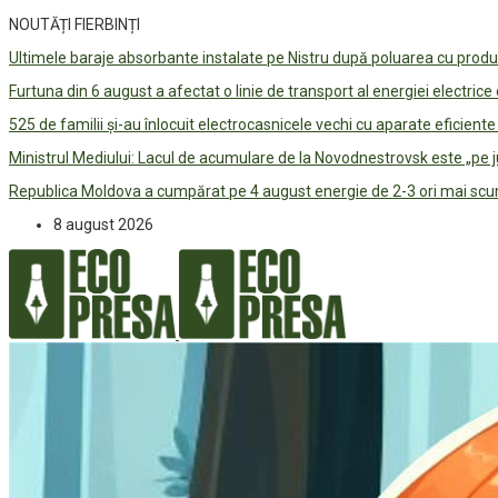
NOUTĂȚI FIERBINȚI
Ultimele baraje absorbante instalate pe Nistru după poluarea cu prod
Furtuna din 6 august a afectat o linie de transport al energiei electrice
525 de familii și-au înlocuit electrocasnicele vechi cu aparate eficient
Ministrul Mediului: Lacul de acumulare de la Novodnestrovsk este „pe 
Republica Moldova a cumpărat pe 4 august energie de 2-3 ori mai scum
8 august 2026