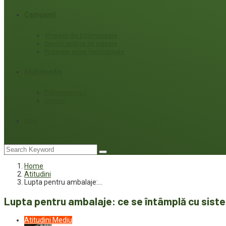
Campanii
#Povești din ECOmunitate
Servicii publice de calitate
Protecție ariilor (ne)protejate
Multimedia
Podcasturi eco
Interviu
Joc
Home
Atitudini
Lupta pentru ambalaje:…
Lupta pentru ambalaje: ce se întâmplă cu siste
Atitudini
Mediu