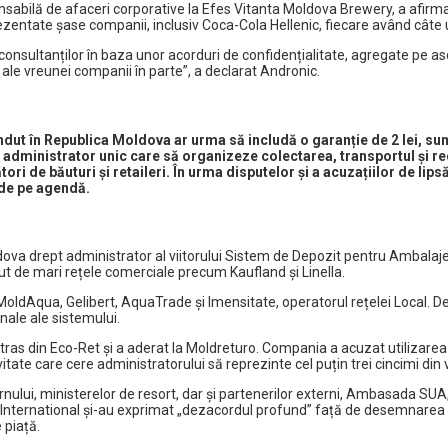
sabilă de afaceri corporative la Efes Vitanta Moldova Brewery, a afirma
rezentate șase companii, inclusiv Coca-Cola Hellenic, fiecare având câte 
nsultanților în baza unor acorduri de confidențialitate, agregate pe asocia
 ale vreunei companii în parte”, a declarat Andronic.
vândut în Republica Moldova ar urma să includă o garanție de 2 lei, 
 administrator unic care să organizeze colectarea, transportul și r
ri de băuturi și retaileri. În urma disputelor și a acuzațiilor de li
 de pe agendă.
a drept administrator al viitorului Sistem de Depozit pentru Ambalaje (
inut de mari rețele comerciale precum Kaufland și Linella.
Aqua, Gelibert, AquaTrade și Imensitate, operatorul rețelei Local. De c
nale ale sistemului.
tras din Eco-Ret și a aderat la Moldreturo. Compania a acuzat utilizarea
itate care cere administratorului să reprezinte cel puțin trei cincimi din 
ernului, ministerelor de resort, dar și partenerilor externi, Ambasada 
International și-au exprimat „dezacordul profund” față de desemnarea Ec
 piață.