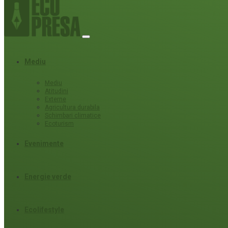
Mediu
Mediu
Atitudini
Externe
Agricultura durabila
Schimbari climatice
Ecoturism
Evenimente
Energie verde
Ecolifestyle