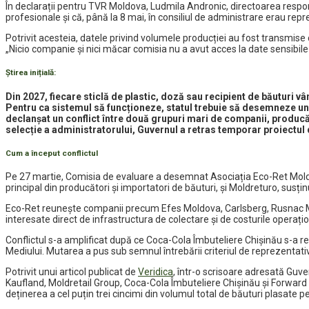
În declarații pentru TVR Moldova, Ludmila Andronic, directoarea respon
profesionale și că, până la 8 mai, în consiliul de administrare erau rep
Potrivit acesteia, datele privind volumele producției au fost transmise co
„Nicio companie și nici măcar comisia nu a avut acces la date sensibile
Știrea inițială:
Din 2027, fiecare sticlă de plastic, doză sau recipient de băuturi 
Pentru ca sistemul să funcționeze, statul trebuie să desemneze un
declanșat un conflict între două grupuri mari de companii, producăto
selecție a administratorului, Guvernul a retras temporar proiectul
Cum a început conflictul
Pe 27 martie, Comisia de evaluare a desemnat Asociația Eco-Ret Moldov
principal din producători și importatori de băuturi, și Moldreturo, susț
Eco-Ret reunește companii precum Efes Moldova, Carlsberg, Rusnac Mold
interesate direct de infrastructura de colectare și de costurile operațio
Conflictul s-a amplificat după ce Coca-Cola Îmbuteliere Chișinău s-a re
Mediului. Mutarea a pus sub semnul întrebării criteriul de reprezentativ
Potrivit unui articol publicat de
Veridica
, într-o scrisoare adresată Guv
Kaufland, Moldretail Group, Coca-Cola Îmbuteliere Chișinău și Forward 
deținerea a cel puțin trei cincimi din volumul total de băuturi plasate pe