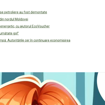
use petroliere au fost demontate
 din nordul Moldovei
e energetic, cu ajutorul EcoVoucher
jumătate gol”
pă. Autoritățile cer în continuare economisirea