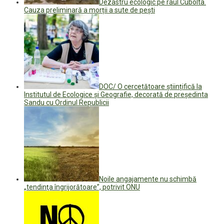
Dezastru ecologic pe râul Cubolta.
Cauza preliminară a morții a sute de pești
DOC/ O cercetătoare științifică la
Institutul de Ecologice și Geografie, decorată de președinta
Sandu cu Ordinul Republicii
Noile angajamente nu schimbă
„tendinţa îngrijorătoare”, potrivit ONU