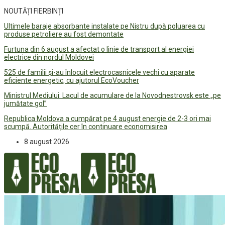
NOUTĂȚI FIERBINȚI
Ultimele baraje absorbante instalate pe Nistru după poluarea cu
produse petroliere au fost demontate
Furtuna din 6 august a afectat o linie de transport al energiei
electrice din nordul Moldovei
525 de familii și-au înlocuit electrocasnicele vechi cu aparate
eficiente energetic, cu ajutorul EcoVoucher
Ministrul Mediului: Lacul de acumulare de la Novodnestrovsk este „pe
jumătate gol”
Republica Moldova a cumpărat pe 4 august energie de 2-3 ori mai
scumpă. Autoritățile cer în continuare economisirea
8 august 2026