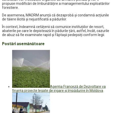
propuse modificări de îmbunătățire a managementului exploatărilor
forestiere.
De asemenea, MADRM anunță că dezaprobă și condamnă acțiunile
de tăiere ilicită și nejustificată a pădurilor.
În context, îndeamnă cetățenii să comunice instituțiilor de resort,
abaterile pe care le depistează în pădurile țării, astfel, încât, cazurile
de abuz să fie examinate rapid și făptașii pedepsiți conform legii.
Postări asemănătoare
Agenția Franceză de Dezvoltare va
finanța proiecte legate de irigare și împădurire în Moldova