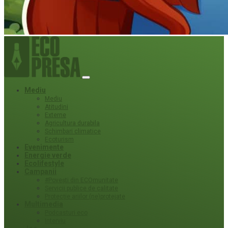
Mediu
Mediu
Atitudini
Externe
Agricultura durabila
Schimbari climatice
Ecoturism
Evenimente
Energie verde
Ecolifestyle
Campanii
#Povești din ECOmunitate
Servicii publice de calitate
Protecție ariilor (ne)protejate
Multimedia
Podcasturi eco
Interviu