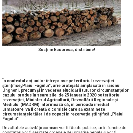
Susține Ecopresa, distribuie!
În contextul acțiunilor întreprinse pe teritoriul rezervației
științifice„Plaiul Fagului”, arie protejată amplasată în raionul
Ungheni, precum și în vederea elucidării tuturor circumstanțelor
cazului produs în seara zilei de 25 ianuarie 2020 pe teritoriul
rezervației, Ministerul Agriculturii, Dezvoltării Regionale și
Mediului (MADRM) informează că, în perioada imediat
următoare, va fi creată o comisie care să examineze
circumstanțele tăierii de copaci în rezervația științifică „Plaiul
Fagului”.
Rezultatele activității comisiei vor fi făcute publice, iar în funcție de
constatări vor fi sesizate organele de urmărire penală și vor fi