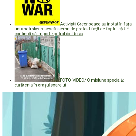
Activiştii Greenpeace au înotat în faţa
unui petrolier rusesc în semn de protest faţă de faptul că UE
continuă să importe petrol din Rusia
FOTO. VIDEO/ O misiune specială:
curățenia în orașul soarelui