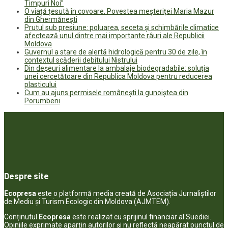
Timpuri Noi”
O viață țesută în covoare. Povestea meșteriței Maria Mazur
din Ghermănești
Prutul sub presiune: poluarea, seceta și schimbările climatice
afectează unul dintre mai importante râuri ale Republicii
Moldova
Guvernul a stare de alertă hidrologică pentru 30 de zile, în
contextul scăderii debitului Nistrului
Din deșeuri alimentare la ambalaje biodegradabile: soluția
unei cercetătoare din Republica Moldova pentru reducerea
plasticului
Cum au ajuns permisele românești la gunoiștea din
Porumbeni
Despre site
Ecopresa
este o platformă media creată de Asociația Jurnaliștilor
de Mediu și Turism Ecologic din Moldova (AJMTEM).
Conținutul
Ecopresa
este realizat cu sprijinul financiar al Suediei.
Opiniile exprimate aparţin autorilor şi nu reflectă neapărat punctul de