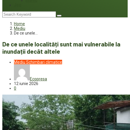
Interviu
Joc
Home
Mediu
De ce unele…
De ce unele localități sunt mai vulnerabile la
inundații decât altele
Mediu
Schimbari climatice
Ecopresa
12 iunie 2026
0