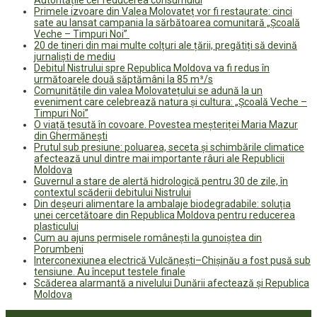
Primele izvoare din Valea Molovateț vor fi restaurate: cinci
sate au lansat campania la sărbătoarea comunitară „Școală
Veche – Timpuri Noi”
20 de tineri din mai multe colțuri ale țării, pregătiți să devină
jurnaliști de mediu
Debitul Nistrului spre Republica Moldova va fi redus în
următoarele două săptămâni la 85 m³/s
Comunitățile din valea Molovatețului se adună la un
eveniment care celebrează natura și cultura: „Școală Veche –
Timpuri Noi”
O viață țesută în covoare. Povestea meșteriței Maria Mazur
din Ghermănești
Prutul sub presiune: poluarea, seceta și schimbările climatice
afectează unul dintre mai importante râuri ale Republicii
Moldova
Guvernul a stare de alertă hidrologică pentru 30 de zile, în
contextul scăderii debitului Nistrului
Din deșeuri alimentare la ambalaje biodegradabile: soluția
unei cercetătoare din Republica Moldova pentru reducerea
plasticului
Cum au ajuns permisele românești la gunoiștea din
Porumbeni
Interconexiunea electrică Vulcănești–Chișinău a fost pusă sub
tensiune. Au început testele finale
Scăderea alarmantă a nivelului Dunării afectează și Republica
Moldova