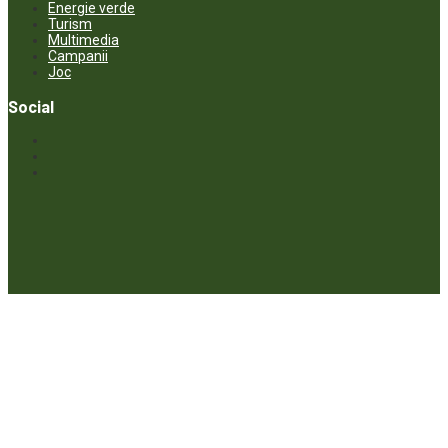
Energie verde
Turism
Multimedia
Campanii
Joc
Social
© ECOPRESA. All rights reserved *** Preluarea textelor care aparțin
www.ecopresa.md poate fi făcută doar cu indicarea sursei și link
activ către subiectul preluat.