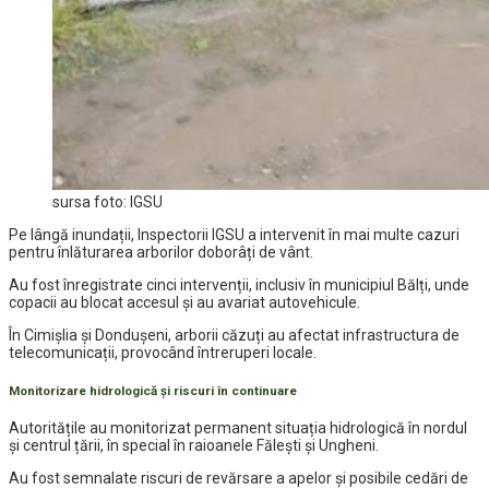
sursa foto: IGSU
Pe lângă inundații, Inspectorii IGSU a intervenit în mai multe cazuri
pentru înlăturarea arborilor doborâți de vânt.
Au fost înregistrate cinci intervenții, inclusiv în municipiul Bălți, unde
copacii au blocat accesul și au avariat autovehicule.
În Cimișlia și Dondușeni, arborii căzuți au afectat infrastructura de
telecomunicații, provocând întreruperi locale.
Monitorizare hidrologică și riscuri în continuare
Autoritățile au monitorizat permanent situația hidrologică în nordul
și centrul țării, în special în raioanele Fălești și Ungheni.
Au fost semnalate riscuri de revărsare a apelor și posibile cedări de