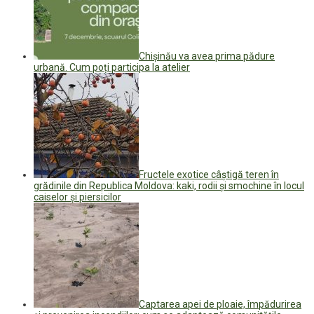
Chișinău va avea prima pădure
urbană. Cum poți participa la atelier
Fructele exotice câștigă teren în
grădinile din Republica Moldova: kaki, rodii și smochine în locul
caiselor și piersicilor
Captarea apei de ploaie, împădurirea