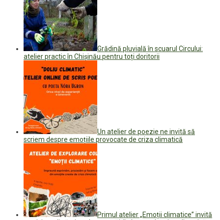
Grădină pluvială în scuarul Circului:
atelier practic în Chișinău pentru toți doritorii
Un atelier de poezie ne invită să
scriem despre emoțiile provocate de criza climatică
Primul atelier „Emoții climatice” invită