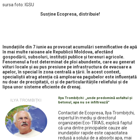
sursa foto: IGSU
Susține Ecopresa, distribuie!
Inundațiile din 7 iunie au provocat acumulări semnificative de apă
în mai multe raioane ale Republicii Moldova, afectând
gospodării, subsoluri, instituții publice și terenuri agricole.
Fenomenul a fost determinat de ploi abundente, care au generat
viituri locale și au pus presiune pe infrastructura de evacuare a
apelor, în special în zona centrală a țării. În acest context,
specialiștii atrag atenția că amploarea pagubelor este influențată
nu doar de precipitații, ci și de particularitățile reliefului și de
lipsa unor sisteme eficiente de drenaj.
Ilya Trombițchi: „unde predomină asfaltul și
ILYA TROMBIŢKI
betonul, apa nu se infiltrează”
Contactat de Ecopresa, Ilya Trombițchi,
expertul în mediu și directorul
organizației Eco-TIRAS, explică faptul
că una dintre principalele cauze ale
inundațiilor rapide este capacitatea
redusă a solului de a absorbi apa, mai