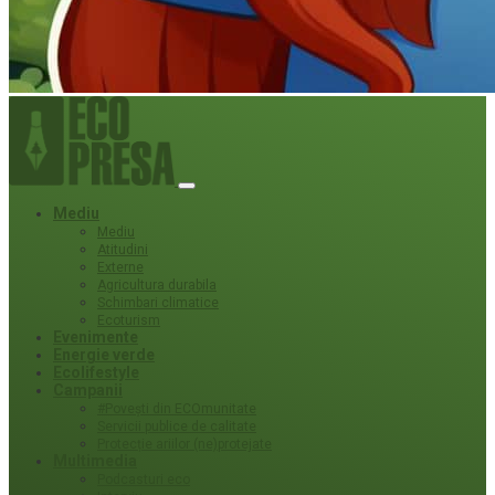
Mediu
Mediu
Atitudini
Externe
Agricultura durabila
Schimbari climatice
Ecoturism
Evenimente
Energie verde
Ecolifestyle
Campanii
#Povești din ECOmunitate
Servicii publice de calitate
Protecție ariilor (ne)protejate
Multimedia
Podcasturi eco