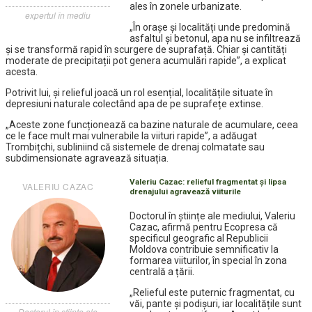
ales în zonele urbanizate.
expertul în mediu
„În orașe și localități unde predomină
asfaltul și betonul, apa nu se infiltrează
și se transformă rapid în scurgere de suprafață. Chiar și cantități
moderate de precipitații pot genera acumulări rapide”, a explicat
acesta.
Potrivit lui, și relieful joacă un rol esențial, localitățile situate în
depresiuni naturale colectând apa de pe suprafețe extinse.
„Aceste zone funcționează ca bazine naturale de acumulare, ceea
ce le face mult mai vulnerabile la viituri rapide”, a adăugat
Trombițchi, subliniind că sistemele de drenaj colmatate sau
subdimensionate agravează situația.
Valeriu Cazac: relieful fragmentat și lipsa
VALERIU CAZAC
drenajului agravează viiturile
Doctorul în științe ale mediului, Valeriu
Cazac, afirmă pentru Ecopresa că
specificul geografic al Republicii
Moldova contribuie semnificativ la
formarea viiturilor, în special în zona
centrală a țării.
„Relieful este puternic fragmentat, cu
văi, pante și podișuri, iar localitățile sunt
Doctorul în științe ale