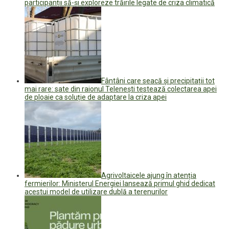
participanții să-și exploreze trăirile legate de criza climatică
Fântâni care seacă și precipitații tot
mai rare: sate din raionul Telenești testează colectarea apei
de ploaie ca soluție de adaptare la criza apei
Agrivoltaicele ajung în atenția
fermierilor: Ministerul Energiei lansează primul ghid dedicat
acestui model de utilizare dublă a terenurilor