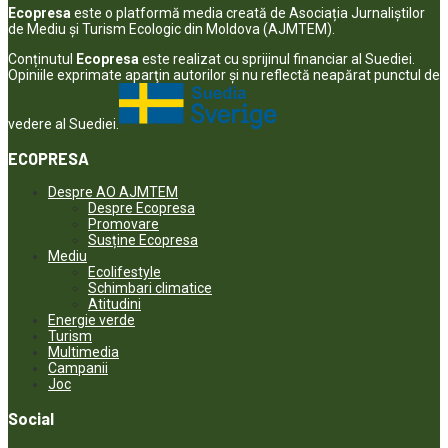
Ecopresa
este o platformă media creată de Asociația Jurnaliștilor
de Mediu și Turism Ecologic din Moldova (AJMTEM).
Conținutul
Ecopresa
este realizat cu sprijinul financiar al Suediei.
Opiniile exprimate aparţin autorilor şi nu reflectă neapărat punctul de
vedere al Suediei.
ECOPRESA
Despre AO AJMTEM
Despre Ecopresa
Promovare
Susține Ecopresa
Mediu
Ecolifestyle
Schimbari climatice
Atitudini
Energie verde
Turism
Multimedia
Campanii
Joc
Social