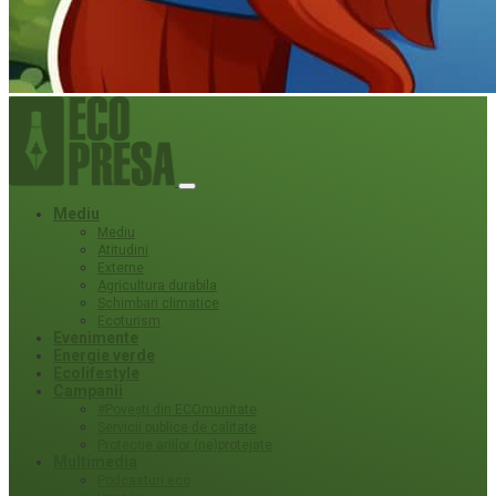
Mediu
Mediu
Atitudini
Externe
Agricultura durabila
Schimbari climatice
Ecoturism
Evenimente
Energie verde
Ecolifestyle
Campanii
#Povești din ECOmunitate
Servicii publice de calitate
Protecție ariilor (ne)protejate
Multimedia
Podcasturi eco