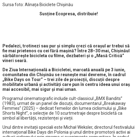
Sursa foto: Alinața Biciclete Chișinău
Susține Ecopresa, distribuie!
Pedalezi, trotinezi sau pur și simplu crezi că orașul ar trebui să
fie mai prietenos cu cei fără mașină? Între 28–30 mai, Chișinăul
sărbătorește bicicleta cu filme, dezbateri și o „Masă Critică”
vineri seară.
De Ziua Internațională a Bicicletei, marcată anuală pe 3 iunie,
comunitatea din Chișinău se reunește mai devreme, în cadrul
„Bike Days on Tour” – trei zile de proiecții, discuții despre
mobilitate urbană și activități care pun în centru ideea unui oraș
mai accesibil, mai sigur și mai uman.
Programul cinematografic include cult-classicul „BMX Bandits”
(1983), urmat de un panel de discuții, documentarul „Breakaway
Femmes” (2025) – dedicat femeilor din lumea ciclismului și „Bike
Shorts Night”, o selecție de 10 scurtmetraje despre bicicletă ca
simbol al libertății, rezistenței și vieții.
Unul dintre invitații speciali este Michał Weksler, directorul festivalului
internațional Bike Days din Polonia și unul dintre promotorii activi ai