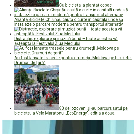
Cu bicicleta la plantat copaci
Alianța Biciclete Chișinău caută o curte în capitală unde să
instaleze o parcare modernă pentru transportul alternativ
Distracție, explorare și muzică bună – toate acestea vă
așteaptă la Festivalul Ziua Mediului
Au fost lansate traseele pentru drumeții „Moldova pe biciclete:
Drumuri de țară”
80 de lozoveni și-au parcurs satul pe
biciclete, la Velo Maratonul „EcoEnergy”, ediția a doua