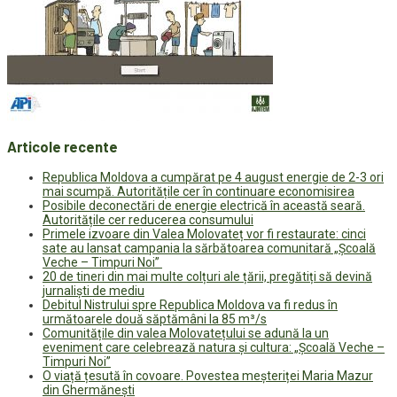
Articole recente
Republica Moldova a cumpărat pe 4 august energie de 2-3 ori
mai scumpă. Autoritățile cer în continuare economisirea
Posibile deconectări de energie electrică în această seară.
Autoritățile cer reducerea consumului
Primele izvoare din Valea Molovateț vor fi restaurate: cinci
sate au lansat campania la sărbătoarea comunitară „Școală
Veche – Timpuri Noi”
20 de tineri din mai multe colțuri ale țării, pregătiți să devină
jurnaliști de mediu
Debitul Nistrului spre Republica Moldova va fi redus în
următoarele două săptămâni la 85 m³/s
Comunitățile din valea Molovatețului se adună la un
eveniment care celebrează natura și cultura: „Școală Veche –
Timpuri Noi”
O viață țesută în covoare. Povestea meșteriței Maria Mazur
din Ghermănești