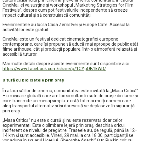
culturii ciclismului prin cinema și evenimente comunitare. În cadrul
CineMai, el va susține și workshopul „Marketing Strategies for Film
Festivals”, despre cum pot festivalurile independente să creeze
impact cultural și să construiască comunități.
Evenimentele au loc la Casa Zemstvei și Europe Café. Accesul la
activităților este gratuit.
CineMai este un festival dedicat cinematografiei europene
contemporane, care își propune să aducă mai aproape de public atât
filme arthouse, cât și producții populare, într-o atmosferă relaxată și
accesibilă tuturor.
Mai multe detalii despre aceste evenimente sunt disponibile aici:
https://www.facebook.com/share/p/1CYgQB1kWD/
O tură cu bicicletele prin oraș
În afara sălilor de cinema, comunitatea este invitată la „Masa Critică”
– o mișcare globală care are loc simultan în sute de orașe din lume și
care transmite un mesaj simplu: există tot mai mulți oameni care
aleg transportul alternativ și își doresc să se deplaseze în siguranță
prin oraș.
„Masa Critică” nu este o cursă și nu este rezervată doar celor
experimentați. Este o plimbare lejeră prin oraș, deschisă oricui,
indiferent de nivelul de pregătire. Traseele au, de regulă, până la 12–
14 km și sunt accesibile. Vineri, 29 mai, la ora 18:30, participanții se
vor aduna în scuarul Liceului „Gheorghe Asachi” (str. Pușkin colț cu