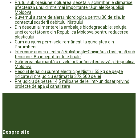
Prutul sub presiune: poluarea, seceta și schimbările climatice
afectează unul dintre mai importante râuri ale Republicii
Moldova
Guvernul a stare de alertă hidrologică pentru 30 de zile, în
contextul scăderii debitului Nistrului
Din deșeuri alimentare la ambalaje biodegradabile: soluția
unei cercetătoare din Republica Moldova pentru reducerea
plasticului
Cum au ajuns permisele românești la gunoiștea din
Porumbeni
Interconexiunea electrică Vulcănești–Chișinău a fost pusă sub
tensiune. Au început testele finale
Scăderea alarmantă a nivelului Dunării afectează și Republica
Moldova
Pescuit ilegal cu curent electric pe Nistru: 55 kg de pește
ridicate și prejudiciu estimat la 372 500 de lei
Prejudiciu de peste 14,5 milioane de lei într-un dosar privind
proiecte de apă și canalizare
Despre site