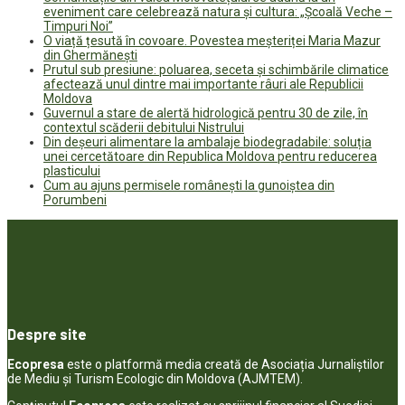
eveniment care celebrează natura și cultura: „Școală Veche –
Timpuri Noi”
O viață țesută în covoare. Povestea meșteriței Maria Mazur
din Ghermănești
Prutul sub presiune: poluarea, seceta și schimbările climatice
afectează unul dintre mai importante râuri ale Republicii
Moldova
Guvernul a stare de alertă hidrologică pentru 30 de zile, în
contextul scăderii debitului Nistrului
Din deșeuri alimentare la ambalaje biodegradabile: soluția
unei cercetătoare din Republica Moldova pentru reducerea
plasticului
Cum au ajuns permisele românești la gunoiștea din
Porumbeni
Despre site
Ecopresa
este o platformă media creată de Asociația Jurnaliștilor
de Mediu și Turism Ecologic din Moldova (AJMTEM).