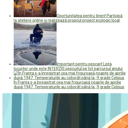
Oportunitatea pentru tineri! Participă
la ateliere online și realizează propriul proiect ecologic local
Important pentru pescari! Lista
locurilor unde este INTERZIS pescuitul pe tot parcursul anului
În Franța s-a înregistrat cea mai friguroasă noapte de aprilie
după 1947. Temperaturile au coborât până la -9 grade Celsius