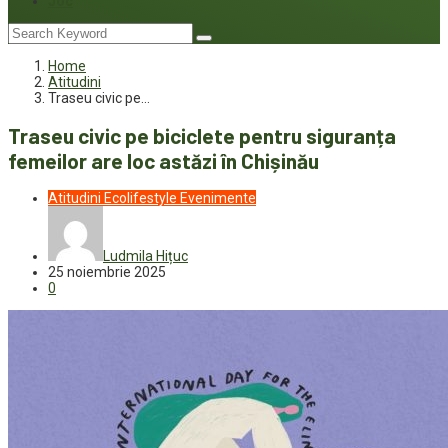
Joc
Home
Atitudini
Traseu civic pe…
Traseu civic pe biciclete pentru siguranța
femeilor are loc astăzi în Chișinău
Atitudini
Ecolifestyle
Evenimente
Ludmila Hițuc
25 noiembrie 2025
0