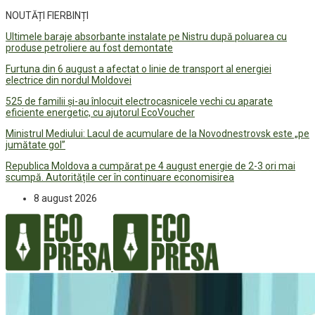
NOUTĂȚI FIERBINȚI
Ultimele baraje absorbante instalate pe Nistru după poluarea cu
produse petroliere au fost demontate
Furtuna din 6 august a afectat o linie de transport al energiei
electrice din nordul Moldovei
525 de familii și-au înlocuit electrocasnicele vechi cu aparate
eficiente energetic, cu ajutorul EcoVoucher
Ministrul Mediului: Lacul de acumulare de la Novodnestrovsk este „pe
jumătate gol”
Republica Moldova a cumpărat pe 4 august energie de 2-3 ori mai
scumpă. Autoritățile cer în continuare economisirea
8 august 2026