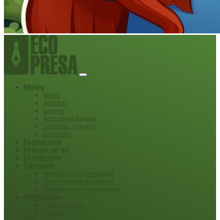
Mediu
Mediu
Atitudini
Externe
Agricultura durabila
Schimbari climatice
Ecoturism
Evenimente
Energie verde
Ecolifestyle
Campanii
#Povești din ECOmunitate
Servicii publice de calitate
Protecție ariilor (ne)protejate
Multimedia
Podcasturi eco
Interviu