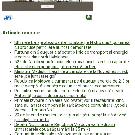
Articole recente
Ultimele baraje absorbante instalate pe Nistru după poluarea
cu produse petroliere au fost demontate
Furtuna din 6 august a afectat o linie de transport al energiei
electrice din nordul Moldovei
525 de familii și-au înlocuit electrocasnicele vechi cu aparate
eficiente energetic, cu ajutorul EcoVoucher
Ministrul Mediului: Lacul de acumulare de la Novodnestrovsk
este „pe jumătate gol”
Republica Moldova a cumpărat pe 4 august energie de 2-3 ori
mai scumpă. Autoritățile cer în continuare economisirea
Posibile deconectări de energie electrică în această seară.
Autoritățile cer reducerea consumului
Primele izvoare din Valea Molovateț vor fi restaurate: cinci
sate au lansat campania la sărbătoarea comunitară „Școală
Veche – Timpuri Noi”
20 de tineri din mai multe colțuri ale țării, pregătiți să devină
jurnaliști de mediu
Debitul Nistrului spre Republica Moldova va fi redus în
următoarele două săptămâni la 85 m³/s
Comunitățile din valea Molovatețului se adună la un