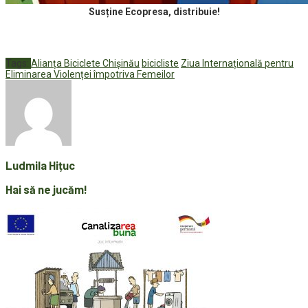
Susține Ecopresa, distribuie!
Tags:
Alianța Biciclete Chișinău
bicicliste
Ziua Internațională pentru
Eliminarea Violenței împotriva Femeilor
Ludmila Hițuc
Hai să ne jucăm!