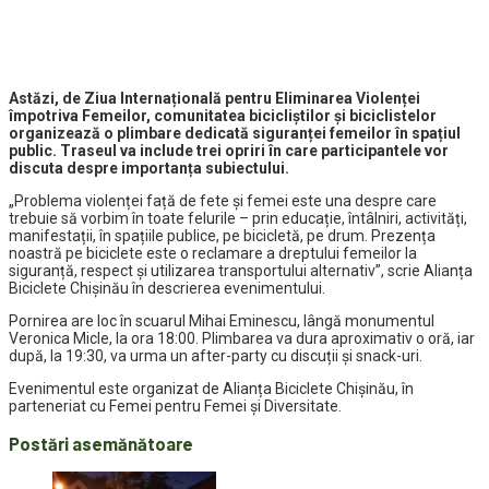
Astăzi, de Ziua Internațională pentru Eliminarea Violenței
împotriva Femeilor, comunitatea bicicliștilor și biciclistelor
organizează o plimbare dedicată siguranței femeilor în spațiul
public. Traseul va include trei opriri în care participantele vor
discuta despre importanța subiectului.
„Problema violenței față de fete și femei este una despre care
trebuie să vorbim în toate felurile – prin educație, întâlniri, activități,
manifestații, în spațiile publice, pe bicicletă, pe drum. Prezența
noastră pe biciclete este o reclamare a dreptului femeilor la
siguranță, respect și utilizarea transportului alternativ”, scrie Alianța
Biciclete Chișinău în descrierea evenimentului.
Pornirea are loc în scuarul Mihai Eminescu, lângă monumentul
Veronica Micle, la ora 18:00. Plimbarea va dura aproximativ o oră, iar
după, la 19:30, va urma un after-party cu discuții și snack-uri.
Evenimentul este organizat de Alianța Biciclete Chișinău, în
parteneriat cu Femei pentru Femei și Diversitate.
Postări asemănătoare