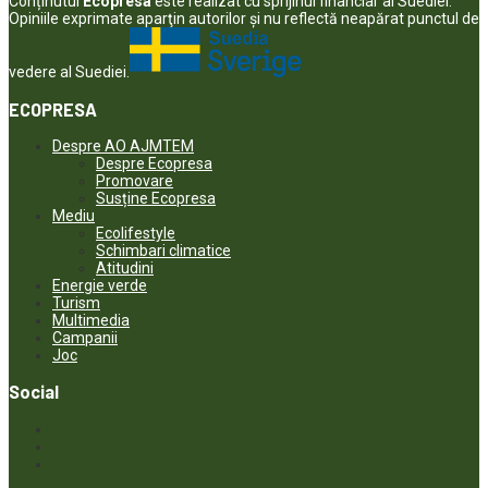
Conținutul
Ecopresa
este realizat cu sprijinul financiar al Suediei.
Opiniile exprimate aparţin autorilor şi nu reflectă neapărat punctul de
vedere al Suediei.
ECOPRESA
Despre AO AJMTEM
Despre Ecopresa
Promovare
Susține Ecopresa
Mediu
Ecolifestyle
Schimbari climatice
Atitudini
Energie verde
Turism
Multimedia
Campanii
Joc
Social