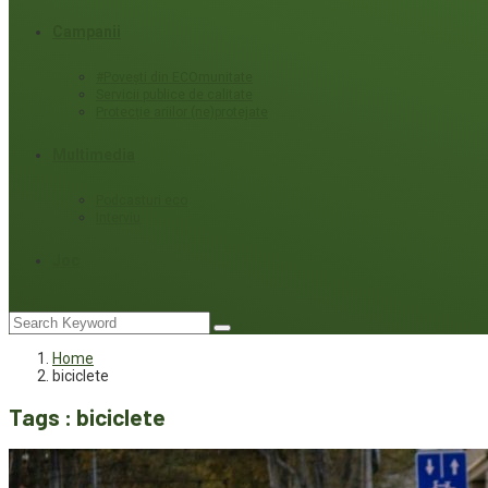
Campanii
#Povești din ECOmunitate
Servicii publice de calitate
Protecție ariilor (ne)protejate
Multimedia
Podcasturi eco
Interviu
Joc
Home
biciclete
Tags : biciclete