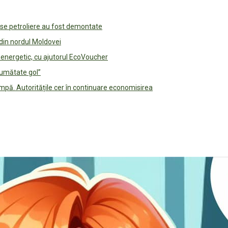
use petroliere au fost demontate
 din nordul Moldovei
e energetic, cu ajutorul EcoVoucher
jumătate gol”
pă. Autoritățile cer în continuare economisirea