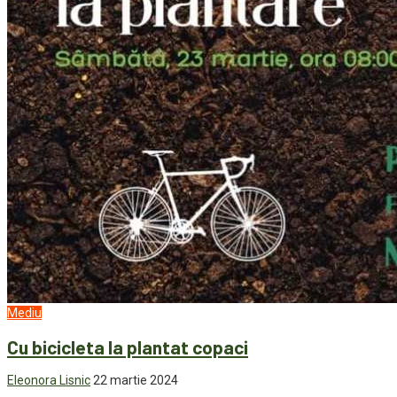
Mediu
Cu bicicleta la plantat copaci
Eleonora Lisnic
22 martie 2024