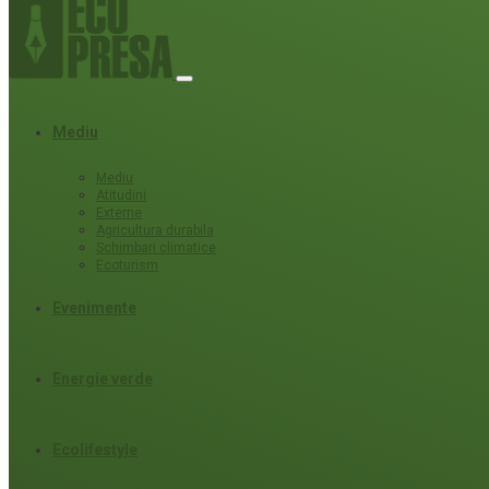
Mediu
Mediu
Atitudini
Externe
Agricultura durabila
Schimbari climatice
Ecoturism
Evenimente
Energie verde
Ecolifestyle