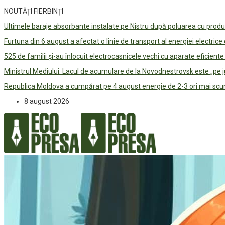
NOUTĂȚI FIERBINȚI
Ultimele baraje absorbante instalate pe Nistru după poluarea cu prod
Furtuna din 6 august a afectat o linie de transport al energiei electrice
525 de familii și-au înlocuit electrocasnicele vechi cu aparate eficient
Ministrul Mediului: Lacul de acumulare de la Novodnestrovsk este „pe 
Republica Moldova a cumpărat pe 4 august energie de 2-3 ori mai scum
8 august 2026