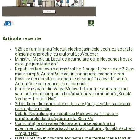
Articole recente
525 de familii și-au înlocuit electrocasnicele vechi cu aparate
eficiente energetic, cu ajutorul EcoVoucher
Ministrul Mediului: Lacul de acumulare de la Novodnestrovsk
este „pe jumătate gol”
Republica Moldova a cumpărat pe 4 august energie de 2-3 ori
mai scumpă. Autoritățile cer în continuare economisirea
Posibile deconectări de energie electrică în această seară.
Autoritățile cer reducerea consumului
Primele izvoare din Valea Molovateț vor fi restaurate: cinci
sate au lansat campania la sărbătoarea comunitară „Școală
Veche – Timpuri Noi”
20 de tineri din mai multe colțuri ale țării, pregătiți să devină
jurnaliști de mediu
Debitul Nistrului spre Republica Moldova va fi redus în
următoarele două săptămâni la 85 m³/s
Comunitățile din valea Molovatețului se adună la un
eveniment care celebrează natura și cultura: „Școală Veche –
Timpuri Noi”
O viață țesută în covoare. Povestea meșteriței Maria Mazur