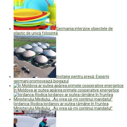
Germania interzice obiectele de
plastic de unică folosinţă
Invitație pentru presă: Experții
germani promovează biogazul
În Moldova ar putea apărea primele cooperative energetice
Iordanca-Rodica Iordanov ar putea rămâne în fruntea
Ministerului Mediului. „Aș vrea să-mi continui mandatul”