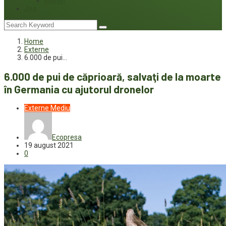
Interviu
Joc
Home
Externe
6.000 de pui…
6.000 de pui de căprioară, salvaţi de la moarte
în Germania cu ajutorul dronelor
Externe
Mediu
Ecopresa
19 august 2021
0