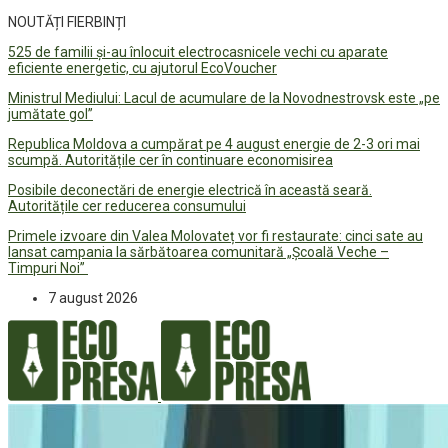
NOUTĂȚI FIERBINȚI
525 de familii și-au înlocuit electrocasnicele vechi cu aparate
eficiente energetic, cu ajutorul EcoVoucher
Ministrul Mediului: Lacul de acumulare de la Novodnestrovsk este „pe
jumătate gol”
Republica Moldova a cumpărat pe 4 august energie de 2-3 ori mai
scumpă. Autoritățile cer în continuare economisirea
Posibile deconectări de energie electrică în această seară.
Autoritățile cer reducerea consumului
Primele izvoare din Valea Molovateț vor fi restaurate: cinci sate au
lansat campania la sărbătoarea comunitară „Școală Veche –
Timpuri Noi”
7 august 2026