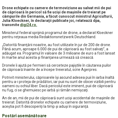
Drone echipate cu camere de termoviziune au salvat mii de pui
de căprioară în pericol să fie ucişi de maşinile de treierat pe
câmpurile din Germania, a făcut cunoscut ministrul Agriculturii,
Julia Kloeckner, în declaraţii publicate joi, relatează dpa,
transmite
digi24.ro.
Ministerul federal sprijină programul de drone, a declarat Kloeckner
pentru reţeaua media Redaktionsnetzwerk Deutschland.
„Datorită finanţării noastre, au fost utilizate în jur de 200 de drone.
Până acum, aproape 6.000 de pui de căprioară au fost salvaţi”, a
adăugat ea. Programul în valoare de 3 milioane de euro a fost lansat
în martie anul acesta şi finanţarea urmează să crească.
Dronele îi ajută pe fermieri să cerceteze pajiştile în căutarea puilor
de căprioară înainte de a începe treieratul, scrie Agerpres.
Potrivit ministerului, căprioarele îşi ascund adesea puii în iarba înaltă
pentru a-i proteja de prădători, iar puii nu sunt de obicei vizibili pentru
oameni cu ochiul liber. Dacă pericolul este iminent, puii de căprioară
nu fug, ci se ghemuiesc pe iarbă şi rămân nemişcaţi.
An de an, mii de pui de căprioară sunt ucişi accidental de maşinile de
treierat. Datorită dronelor echipate cu camere de termoviziune,
aceştia pot fi descoperiţi la timp şi aduşi în siguranţă.
Postări asemănătoare