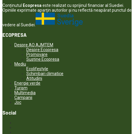
Conținutul
Ecopresa
este realizat cu sprijinul financiar al Suediei.
Opiniile exprimate aparţin autorilor şi nu reflectă neapărat punctul de
vedere al Suediei.
ECOPRESA
Despre AO AJMTEM
Despre Ecopresa
Promovare
Susține Ecopresa
Mediu
Ecolifestyle
Schimbari climatice
Atitudini
Energie verde
Turism
Multimedia
Campanii
Joc
Social