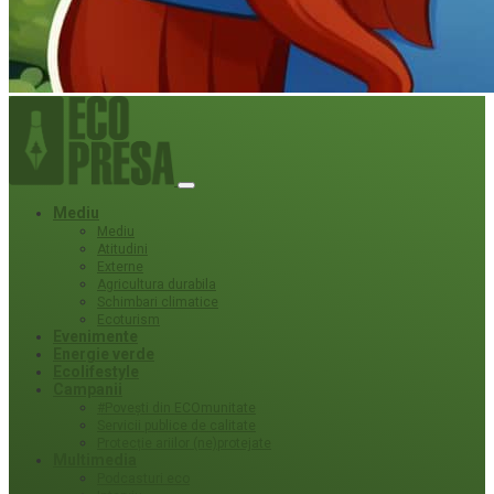
Mediu
Mediu
Atitudini
Externe
Agricultura durabila
Schimbari climatice
Ecoturism
Evenimente
Energie verde
Ecolifestyle
Campanii
#Povești din ECOmunitate
Servicii publice de calitate
Protecție ariilor (ne)protejate
Multimedia
Podcasturi eco