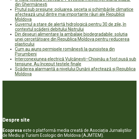
din Ghermănești
Prutul sub presiune: poluarea, seceta și schimbările climatice
afectează unul dintre mai importante râuri ale Republicii
Moldova
Guvernul a stare de alertă hidrologică pentru 30 de zile, în
contextul scăderii debitului Nistrului
Din deșeuri alimentare la ambalaje biodegradabile: soluția
unei cercetătoare din Republica Moldova pentru reducerea
plasticului
Cum au ajuns permisele românești la gunoiștea din
Porumbeni
Interconexiunea electrică Vulcănești–Chișinău a fost pusă sub
tensiune. Au început testele finale
Scăderea alarmantă a nivelului Dunării afectează și Republica
Moldova
Despre site
Ecopresa
este o platformă media creată de Asociația Jurnaliștilor
de Mediu și Turism Ecologic din Moldova (AJMTEM).