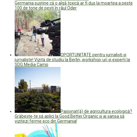
Germania susține că o algă toxică ar fi dus la moartea a peste
100 de tone de peşti în râul Oder
OPORTUNITATE pentru jurnaliști și
jurnaliste! Vizită de studiu la Berlin, workshop-uri și experți la
SDG Media Camp
Pasionat(ă) de agricultura ecologică?
Grăbește-te să aplici la Good.Better.Organic și ai șansa să
vizitezi ferme eco din Germania!