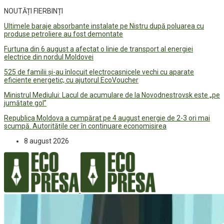
NOUTĂȚI FIERBINȚI
Ultimele baraje absorbante instalate pe Nistru după poluarea cu
produse petroliere au fost demontate
Furtuna din 6 august a afectat o linie de transport al energiei
electrice din nordul Moldovei
525 de familii și-au înlocuit electrocasnicele vechi cu aparate
eficiente energetic, cu ajutorul EcoVoucher
Ministrul Mediului: Lacul de acumulare de la Novodnestrovsk este „pe
jumătate gol”
Republica Moldova a cumpărat pe 4 august energie de 2-3 ori mai
scumpă. Autoritățile cer în continuare economisirea
8 august 2026