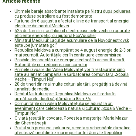
Articole recente
Ultimele baraje absorbante instalate pe Nistru după poluarea
cu produse petroliere au fost demontate
Furtuna din 6 august a afectat o linie de transport al energiei
electrice din nordul Moldovei
525 de familii și-au înlocuit electrocasnicele vechi cu aparate
eficiente energetic, cu ajutorul EcoVoucher
Ministrul Mediului: Lacul de acumulare de la Novodnestrovsk
este „pe jumătate gol”
Republica Moldova a cumpărat pe 4 august energie de 2-3 ori
mai scumpă. Autoritățile cer în continuare economisirea
Posibile deconectări de energie electrică în această seară.
Autoritățile cer reducerea consumului
Primele izvoare din Valea Molovateț vor fi restaurate: cinci
sate au lansat campania la sărbătoarea comunitară „Școală
Veche – Timpuri Noi”
20 de tineri din mai multe colțuri ale țării, pregătiți să devină
jurnaliști de mediu
Debitul Nistrului spre Republica Moldova va fi redus în
următoarele două săptămâni la 85 m³/s
Comunitățile din valea Molovatețului se adună la un
eveniment care celebrează natura și cultura: „Școală Veche –
Timpuri Noi”
O viață țesută în covoare. Povestea meșteriței Maria Mazur
din Ghermănești
Prutul sub presiune: poluarea, seceta și schimbările climatice
afectează unul dintre mai importante râuri ale Republicii