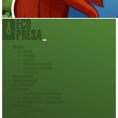
Mediu
Mediu
Atitudini
Externe
Agricultura durabila
Schimbari climatice
Ecoturism
Evenimente
Energie verde
Ecolifestyle
Campanii
#Povești din ECOmunitate
Servicii publice de calitate
Protecție ariilor (ne)protejate
Multimedia
Podcasturi eco
Interviu