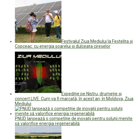
Festivalul Ziua Mediului la Feștelița și
Copceac: cu energia soarelui și dulceața cireșelor
Expediție pe Nistru, drumeție și
concert LIVE. Cum va fi marcată, în acest an, în Moldova, Ziua
Mediului
PNUD lansează o competiție de inovații pentru soluții menite
să valorifice energia regenerabilă