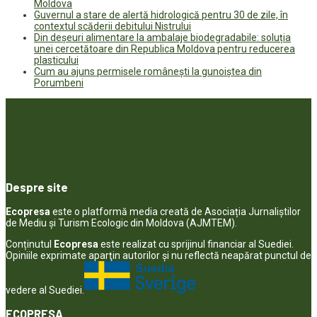
Moldova
Guvernul a stare de alertă hidrologică pentru 30 de zile, în
contextul scăderii debitului Nistrului
Din deșeuri alimentare la ambalaje biodegradabile: soluția
unei cercetătoare din Republica Moldova pentru reducerea
plasticului
Cum au ajuns permisele românești la gunoiștea din
Porumbeni
Despre site
Ecopresa
este o platformă media creată de Asociația Jurnaliștilor
de Mediu și Turism Ecologic din Moldova (AJMTEM).
Conținutul
Ecopresa
este realizat cu sprijinul financiar al Suediei.
Opiniile exprimate aparţin autorilor şi nu reflectă neapărat punctul de
vedere al Suediei.
ECOPRESA