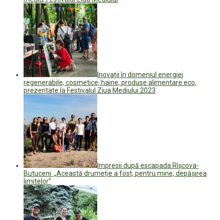
Inovații în domeniul energiei
regenerabile, cosmetice, haine, produse alimentare eco,
prezentate la Festivalul Ziua Mediului 2023
Impresii după escapada Rîșcova-
Butuceni: „Această drumeție a fost, pentru mine, depășirea
limitelor”