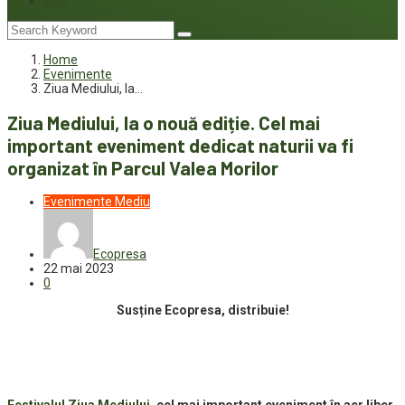
Joc
Home
Evenimente
Ziua Mediului, la…
Ziua Mediului, la o nouă ediție. Cel mai
important eveniment dedicat naturii va fi
organizat în Parcul Valea Morilor
Evenimente
Mediu
Ecopresa
22 mai 2023
0
Susține Ecopresa, distribuie!