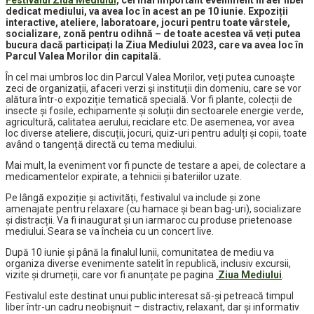
Festivalul Ziua Mediului,
cel mai important eveniment în aer liber
dedicat mediului, va avea loc în acest an pe 10 iunie. Expoziții
interactive, ateliere, laboratoare, jocuri pentru toate vârstele,
socializare, zonă pentru odihnă – de toate acestea vă veți putea
bucura dacă participați la Ziua Mediului 2023, care va avea loc în
Parcul Valea Morilor din capitală.
În cel mai umbros loc din Parcul Valea Morilor, veți putea cunoaște
zeci de organizații, afaceri verzi și instituții din domeniu, care se vor
alătura într-o expoziție tematică specială. Vor fi plante, colecții de
insecte și fosile, echipamente și soluții din sectoarele energie verde,
agricultură, calitatea aerului, reciclare etc. De asemenea, vor avea
loc diverse ateliere, discuții, jocuri, quiz-uri pentru adulți și copii, toate
având o tangență directă cu tema mediului.
Mai mult, la eveniment vor fi puncte de testare a apei, de colectare a
medicamentelor expirate, a tehnicii și bateriilor uzate.
Pe lângă expoziție și activități, festivalul va include și zone
amenajate pentru relaxare (cu hamace și bean bag-uri), socializare
și distracții. Va fi inaugurat și un iarmaroc cu produse prietenoase
mediului. Seara se va încheia cu un concert live.
După 10 iunie și până la finalul lunii, comunitatea de mediu va
organiza diverse evenimente satelit în republică, inclusiv excursii,
vizite și drumeții, care vor fi anunțate pe pagina
Ziua Mediului
.
Festivalul este destinat unui public interesat să-și petreacă timpul
liber într-un cadru neobișnuit – distractiv, relaxant, dar și informativ