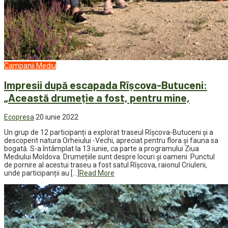
Campanii
Mediu
Impresii după escapada Rîșcova-Butuceni:
„Această drumeție a fost, pentru mine,
Ecopresa
20 iunie 2022
Un grup de 12 participanți a explorat traseul Rîșcova-Butuceni și a
descoperit natura Orheiului -Vechi, apreciat pentru flora și fauna sa
bogată. S-a întâmplat la 13 iunie, ca parte a programului Ziua
Mediului Moldova. Drumețiile sunt despre locuri și oameni Punctul
de pornire al acestui traseu a fost satul Rîșcova, raionul Criuleni,
unde participanții au […]
Read More