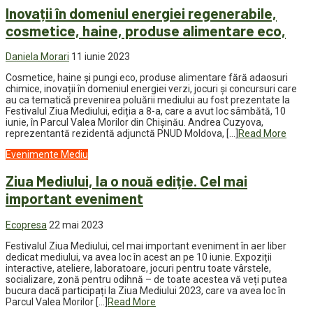
Inovații în domeniul energiei regenerabile,
cosmetice, haine, produse alimentare eco,
Daniela Morari
11 iunie 2023
Cosmetice, haine și pungi eco, produse alimentare fără adaosuri
chimice, inovații în domeniul energiei verzi, jocuri și concursuri care
au ca tematică prevenirea poluării mediului au fost prezentate la
Festivalul Ziua Mediului, ediția a 8-a, care a avut loc sâmbătă, 10
iunie, în Parcul Valea Morilor din Chișinău. Andrea Cuzyova,
reprezentantă rezidentă adjunctă PNUD Moldova, […]
Read More
Evenimente
Mediu
Ziua Mediului, la o nouă ediție. Cel mai
important eveniment
Ecopresa
22 mai 2023
Festivalul Ziua Mediului, cel mai important eveniment în aer liber
dedicat mediului, va avea loc în acest an pe 10 iunie. Expoziții
interactive, ateliere, laboratoare, jocuri pentru toate vârstele,
socializare, zonă pentru odihnă – de toate acestea vă veți putea
bucura dacă participați la Ziua Mediului 2023, care va avea loc în
Parcul Valea Morilor […]
Read More