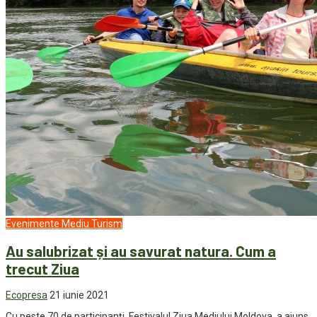
Evenimente
Mediu
Turism
Au salubrizat și au savurat natura. Cum a
trecut Ziua
Ecopresa
21 iunie 2021
Cu peste 70 de participanți, Festivalul Ziua Mediului Moldova, a ajuns