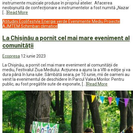
instrumente muzicale produse în propriul atelier. Afacerea
neobișnuită de confecționare a instrumentelor a fost numită „Nazar
[…]
Read More
Atitudini
Ecolifestyle
Energie verde
Evenimente
Mediu
Proiecte
AJMTEM
Schimbari climatice
La Chișinău a pornit cel mai mare eveniment al
comunității
Ecopresa
12 iunie 2023
La Chișinău, a pornit cel mai mare eveniment al comunității de
mediu, Festivalul Ziua Mediului. Acțiunea a ajuns la a VIII-a ediție și va
dura până în luna iulie. Sâmbătă seara, pe 10 iunie, mii de oameni au
venit la evenimentul de deschidere în Parcul Valea Morilor. Pentru
public, au fost pregătite sute de exponate, […]
Read More