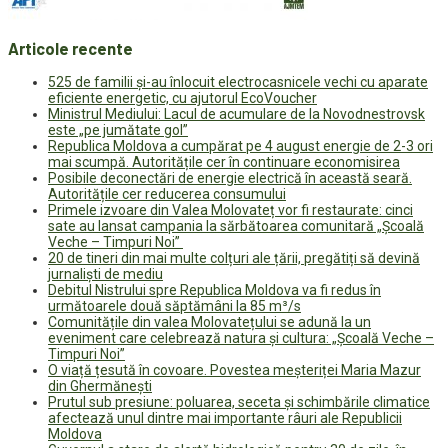
Articole recente
525 de familii și-au înlocuit electrocasnicele vechi cu aparate
eficiente energetic, cu ajutorul EcoVoucher
Ministrul Mediului: Lacul de acumulare de la Novodnestrovsk
este „pe jumătate gol”
Republica Moldova a cumpărat pe 4 august energie de 2-3 ori
mai scumpă. Autoritățile cer în continuare economisirea
Posibile deconectări de energie electrică în această seară.
Autoritățile cer reducerea consumului
Primele izvoare din Valea Molovateț vor fi restaurate: cinci
sate au lansat campania la sărbătoarea comunitară „Școală
Veche – Timpuri Noi”
20 de tineri din mai multe colțuri ale țării, pregătiți să devină
jurnaliști de mediu
Debitul Nistrului spre Republica Moldova va fi redus în
următoarele două săptămâni la 85 m³/s
Comunitățile din valea Molovatețului se adună la un
eveniment care celebrează natura și cultura: „Școală Veche –
Timpuri Noi”
O viață țesută în covoare. Povestea meșteriței Maria Mazur
din Ghermănești
Prutul sub presiune: poluarea, seceta și schimbările climatice
afectează unul dintre mai importante râuri ale Republicii
Moldova