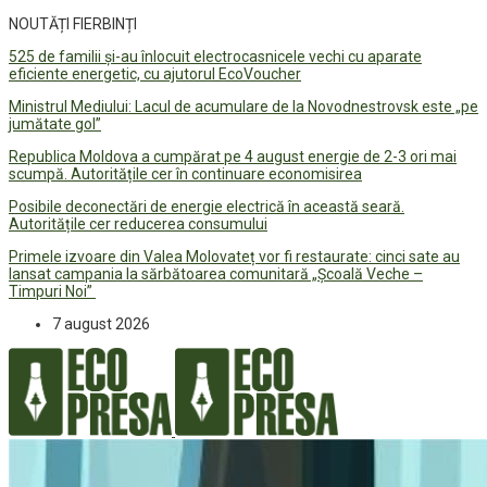
NOUTĂȚI FIERBINȚI
525 de familii și-au înlocuit electrocasnicele vechi cu aparate
eficiente energetic, cu ajutorul EcoVoucher
Ministrul Mediului: Lacul de acumulare de la Novodnestrovsk este „pe
jumătate gol”
Republica Moldova a cumpărat pe 4 august energie de 2-3 ori mai
scumpă. Autoritățile cer în continuare economisirea
Posibile deconectări de energie electrică în această seară.
Autoritățile cer reducerea consumului
Primele izvoare din Valea Molovateț vor fi restaurate: cinci sate au
lansat campania la sărbătoarea comunitară „Școală Veche –
Timpuri Noi”
7 august 2026