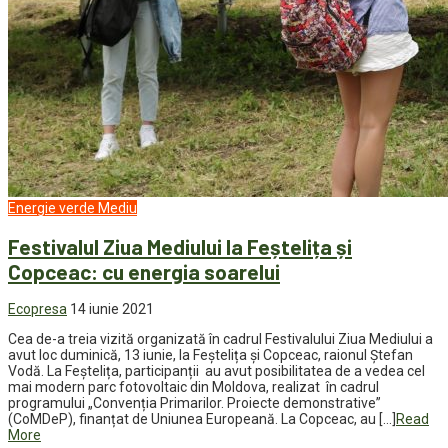
Energie verde
Mediu
Festivalul Ziua Mediului la Feștelița și
Copceac: cu energia soarelui
Ecopresa
14 iunie 2021
Cea de-a treia vizită organizată în cadrul Festivalului Ziua Mediului a
avut loc duminică, 13 iunie, la Feștelița și Copceac, raionul Ștefan
Vodă. La Feștelița, participanții au avut posibilitatea de a vedea cel
mai modern parc fotovoltaic din Moldova, realizat în cadrul
programului „Convenția Primarilor. Proiecte demonstrative”
(CoMDeP), finanțat de Uniunea Europeană. La Copceac, au […]
Read
More