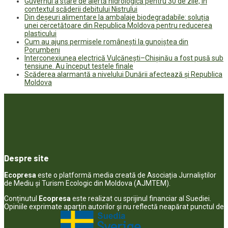
Guvernul a stare de alertă hidrologică pentru 30 de zile, în
contextul scăderii debitului Nistrului
Din deșeuri alimentare la ambalaje biodegradabile: soluția
unei cercetătoare din Republica Moldova pentru reducerea
plasticului
Cum au ajuns permisele românești la gunoiștea din
Porumbeni
Interconexiunea electrică Vulcănești–Chișinău a fost pusă sub
tensiune. Au început testele finale
Scăderea alarmantă a nivelului Dunării afectează și Republica
Moldova
Despre site
Ecopresa
este o platformă media creată de Asociația Jurnaliștilor
de Mediu și Turism Ecologic din Moldova (AJMTEM).
Conținutul
Ecopresa
este realizat cu sprijinul financiar al Suediei.
Opiniile exprimate aparţin autorilor şi nu reflectă neapărat punctul de