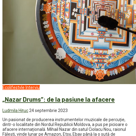
Ecolifestyle
Interviu
„Nazar Drums”: de la pasiune la afacere
Ludmila Hițuc
24 septembrie 2023
Un pasionat de producerea instrumentelor muzicale de percuție,
dintr-o localitate din Nordul Republicii Moldova, a pus pe picioare o
afacere internațională. Mihail Nazar din satul Ciolacu Nou, raionul
Fălești, vinde lunar pe Amazon, Etsy, Ebay până la o sută de