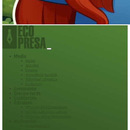
Mediu
Mediu
Atitudini
Externe
Agricultura durabila
Schimbari climatice
Ecoturism
Evenimente
Energie verde
Ecolifestyle
Campanii
#Povești din ECOmunitate
Servicii publice de calitate
Protecție ariilor (ne)protejate
Multimedia
Podcasturi eco