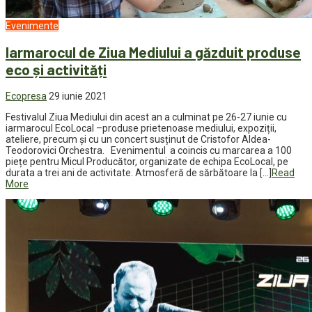
Evenimente
Iarmarocul de Ziua Mediului a găzduit produse
eco și activități
Ecopresa
29 iunie 2021
Festivalul Ziua Mediului din acest an a culminat pe 26-27 iunie cu
iarmarocul EcoLocal –produse prietenoase mediului, expoziții,
ateliere, precum și cu un concert susținut de Cristofor Aldea-
Teodorovici Orchestra. Evenimentul a coincis cu marcarea a 100
piețe pentru Micul Producător, organizate de echipa EcoLocal, pe
durata a trei ani de activitate. Atmosferă de sărbătoare la […]
Read
More