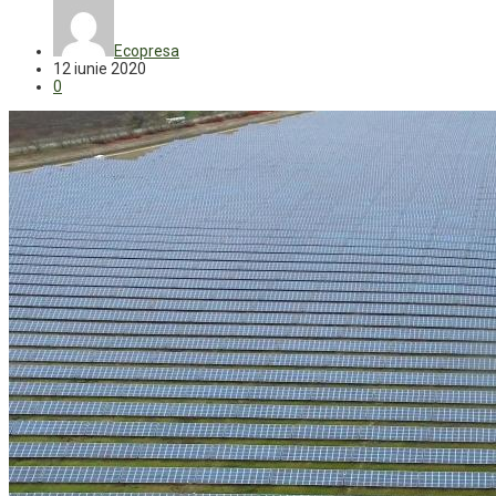
Ecopresa
12 iunie 2020
0