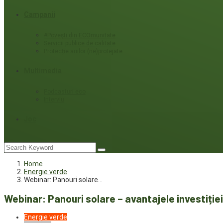
Campanii
#Povești din ECOmunitate
Servicii publice de calitate
Protecție ariilor (ne)protejate
Multimedia
Podcasturi eco
Interviu
Joc
Home
Energie verde
Webinar: Panouri solare…
Webinar: Panouri solare – avantajele investiției
Energie verde