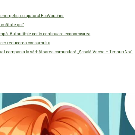
e energetic, cu ajutorul EcoVoucher
jumătate gol”
pă. Autoritățile cer în continuare economisirea
le cer reducerea consumului
lansat campania la sărbătoarea comunitară „Școală Veche – Timpuri Noi”