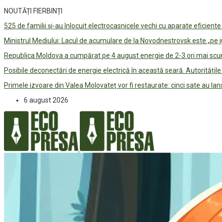
NOUTĂȚI FIERBINȚI
525 de familii și-au înlocuit electrocasnicele vechi cu aparate eficient
Ministrul Mediului: Lacul de acumulare de la Novodnestrovsk este „pe 
Republica Moldova a cumpărat pe 4 august energie de 2-3 ori mai scum
Posibile deconectări de energie electrică în această seară. Autorități
Primele izvoare din Valea Molovateț vor fi restaurate: cinci sate au 
6 august 2026