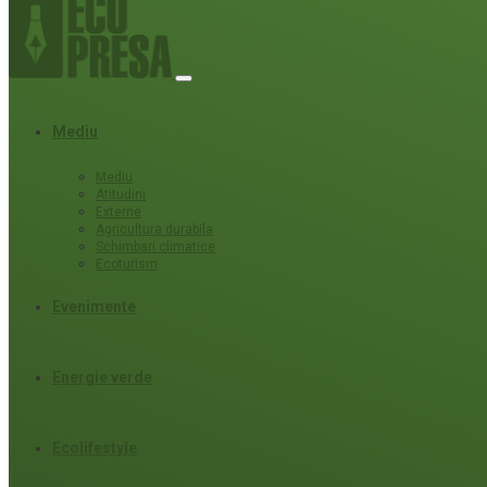
Mediu
Mediu
Atitudini
Externe
Agricultura durabila
Schimbari climatice
Ecoturism
Evenimente
Energie verde
Ecolifestyle