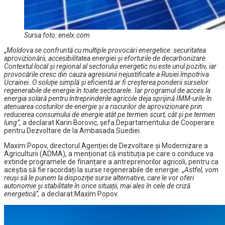
Sursa foto: enelx.com
„
Moldova se confruntă cu multiple provocări energetice: securitatea
aprovizionării, accesibilitatea energiei și eforturile de decarbonizare.
Contextul local și regional al sectorului energetic nu este unul pozitiv, iar
provocările cresc din cauza agresiunii nejustificate a Rusiei împotriva
Ucrainei. O soluție simplă și eficientă ar fi creșterea ponderii surselor
regenerabile de energie în toate sectoarele. Iar programul de acces la
energia solară pentru întreprinderile agricole deja sprijină IMM-urile în
atenuarea costurilor de energie și a riscurilor de aprovizionare prin
reducerea consumului de energie atât pe termen scurt, cât și pe termen
lung”,
a declarat Karin Borovic, șefa Departamentului de Cooperare
pentru Dezvoltare de la Ambasada Suediei.
Maxim Popov, directorul Agenției de Dezvoltare și Modernizare a
Agriculturii (ADMA), a menționat că instituția pe care o conduce va
extinde programele de finanțare a antreprenorilor agricoli, pentru ca
aceștia să fie racordați la surse regenerabile de energie. „
Astfel, vom
reuși să le punem la dispoziție surse alternative, care le vor oferi
autonomie și stabilitate în orice situații, mai ales în cele de criză
energetică”,
a declarat Maxim Popov.