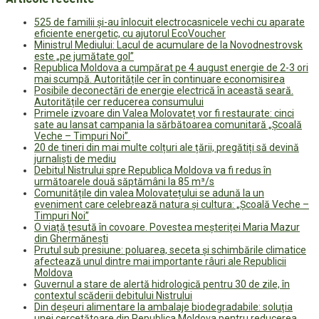
525 de familii și-au înlocuit electrocasnicele vechi cu aparate
eficiente energetic, cu ajutorul EcoVoucher
Ministrul Mediului: Lacul de acumulare de la Novodnestrovsk
este „pe jumătate gol”
Republica Moldova a cumpărat pe 4 august energie de 2-3 ori
mai scumpă. Autoritățile cer în continuare economisirea
Posibile deconectări de energie electrică în această seară.
Autoritățile cer reducerea consumului
Primele izvoare din Valea Molovateț vor fi restaurate: cinci
sate au lansat campania la sărbătoarea comunitară „Școală
Veche – Timpuri Noi”
20 de tineri din mai multe colțuri ale țării, pregătiți să devină
jurnaliști de mediu
Debitul Nistrului spre Republica Moldova va fi redus în
următoarele două săptămâni la 85 m³/s
Comunitățile din valea Molovatețului se adună la un
eveniment care celebrează natura și cultura: „Școală Veche –
Timpuri Noi”
O viață țesută în covoare. Povestea meșteriței Maria Mazur
din Ghermănești
Prutul sub presiune: poluarea, seceta și schimbările climatice
afectează unul dintre mai importante râuri ale Republicii
Moldova
Guvernul a stare de alertă hidrologică pentru 30 de zile, în
contextul scăderii debitului Nistrului
Din deșeuri alimentare la ambalaje biodegradabile: soluția
unei cercetătoare din Republica Moldova pentru reducerea