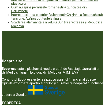
plasticului
Cum au ajuns permisele românești la gunoiștea din
Porumbeni
Interconexiunea electrică Vulcănești–Chișinău a fost pusă sub
tensiune. Au început testele finale
Scăderea alarmantă a nivelului Dunării afectează și Republica
Moldova
Despre site
Ecopresa
este o platformă media creată de Asociația Jurnaliștilor
de Mediu și Turism Ecologic din Moldova (AJMTEM).
Conținutul
Ecopresa
este realizat cu sprijinul financiar al Suediei.
Opiniile exprimate aparţin autorilor şi nu reflectă neapărat punctul de
vedere al Suediei.
ECOPRESA