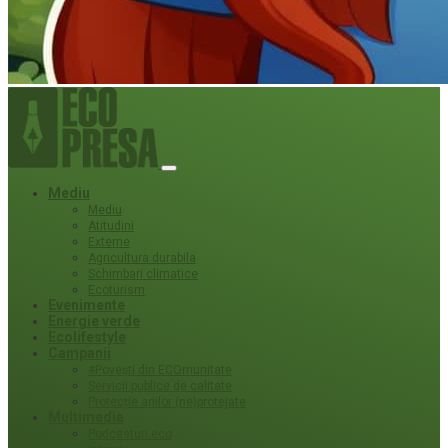
Mediu
Mediu
Atitudini
Externe
Agricultura durabila
Schimbari climatice
Ecoturism
Evenimente
Energie verde
Ecolifestyle
Campanii
#Povești din ECOmunitate
Servicii publice de calitate
Protecție ariilor (ne)protejate
Multimedia
Podcasturi eco