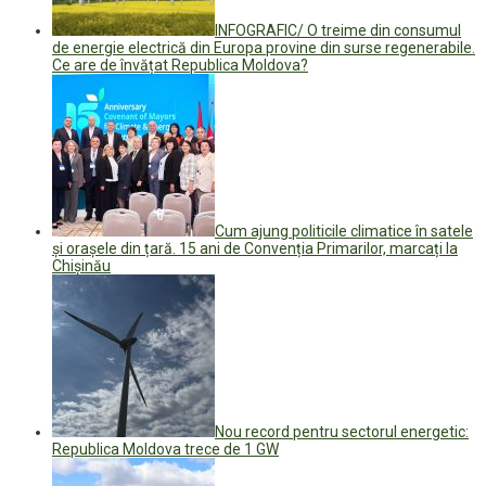
INFOGRAFIC/ O treime din consumul
de energie electrică din Europa provine din surse regenerabile.
Ce are de învățat Republica Moldova?
Cum ajung politicile climatice în satele
și orașele din țară. 15 ani de Convenția Primarilor, marcați la
Chișinău
Nou record pentru sectorul energetic:
Republica Moldova trece de 1 GW