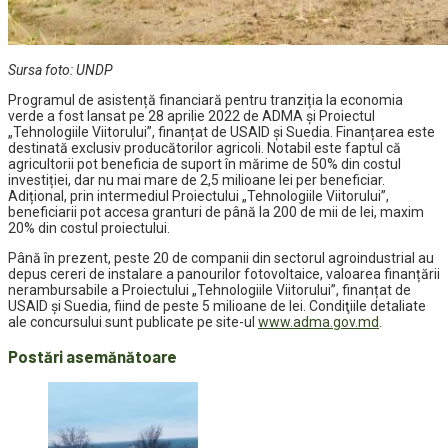
Sursa foto: UNDP
Programul de asistență financiară pentru tranziția la economia
verde a fost lansat pe 28 aprilie 2022 de ADMA şi Proiectul
„Tehnologiile Viitorului”, finanțat de USAID și Suedia. Finanțarea este
destinată exclusiv producătorilor agricoli. Notabil este faptul că
agricultorii pot beneficia de suport în mărime de 50% din costul
investiției, dar nu mai mare de 2,5 milioane lei per beneficiar.
Adițional, prin intermediul Proiectului „Tehnologiile Viitorului”,
beneficiarii pot accesa granturi de până la 200 de mii de lei, maxim
20% din costul proiectului.
Până în prezent, peste 20 de companii din sectorul agroindustrial au
depus cereri de instalare a panourilor fotovoltaice, valoarea finanțării
nerambursabile a Proiectului „Tehnologiile Viitorului”, finanțat de
USAID și Suedia, fiind de peste 5 milioane de lei. Condiţiile detaliate
ale concursului sunt publicate pe site-ul
www.adma.gov.md
.
Postări asemănătoare