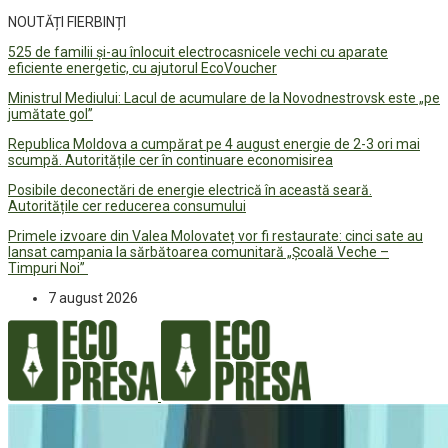
NOUTĂȚI FIERBINȚI
525 de familii și-au înlocuit electrocasnicele vechi cu aparate
eficiente energetic, cu ajutorul EcoVoucher
Ministrul Mediului: Lacul de acumulare de la Novodnestrovsk este „pe
jumătate gol”
Republica Moldova a cumpărat pe 4 august energie de 2-3 ori mai
scumpă. Autoritățile cer în continuare economisirea
Posibile deconectări de energie electrică în această seară.
Autoritățile cer reducerea consumului
Primele izvoare din Valea Molovateț vor fi restaurate: cinci sate au
lansat campania la sărbătoarea comunitară „Școală Veche –
Timpuri Noi”
7 august 2026