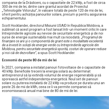
compania de la Drăsliceni, cu o capacitate de 22 kWp, a fost de circa
300 de mii de lei, dintre care grantul acordat de Proiectul
„Tehnologiile Viitorului”, în valoare totală de peste 120 de mii de lei,
oferit pentru achiziția panourilor solare, precum și pentru asigurarea
echipamentului.
Scott Hocklander, directorul Misiunii USAID în Republica Moldova, a
subliniat că acest program a fost lansat într-un moment critic în care
întreprinderile agricole au nevoie de securitate energetică și de noi
surse de energie sustenabilă mai mult ca niciodată. „
Programul de
finanțare ce are și o componentă de grant este o modalitate excelentă
de a investi în soluții de energie verde cu întreprinderile agricole din
Moldova, pentru securitate energetică sporită, costuri de operare reduse
și noi căi de dezvoltare”,
a spus Scott Hocklander.
Economii de peste 80 de mii de lei
În 2021, compania a instalat panouri fotovoltaice de o capacitate de
40 kWp. Beneficiile trecerii la energia solară au determinat
antreprenorul să își extindă volumul de energie regenerabilă și să
sporească astfel independența energetică. Noul set de panouri
solare cu puterea instalată de 22 kWp va produce pe durata unui an
peste 26 de mii de kWh, ceea ce îi va permite companiei să
economisească anual mai bine de 80 de mii de lei.