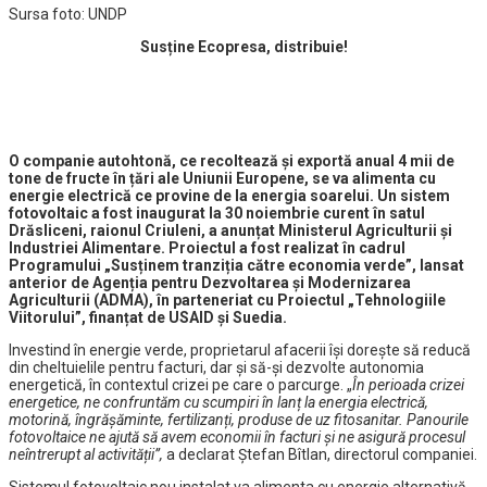
Sursa foto: UNDP
Susține Ecopresa, distribuie!
O companie autohtonă, ce recoltează și exportă anual 4 mii de
tone de fructe în țări ale Uniunii Europene, se va alimenta cu
energie electrică ce provine de la energia soarelui. Un sistem
fotovoltaic a fost inaugurat la 30 noiembrie curent în satul
Drăsliceni, raionul Criuleni, a anunțat Ministerul Agriculturii și
Industriei Alimentare. Proiectul a fost realizat în cadrul
Programului „Susținem tranziția către economia verde”, lansat
anterior de Agenția pentru Dezvoltarea și Modernizarea
Agriculturii (ADMA), în parteneriat cu Proiectul „Tehnologiile
Viitorului”, finanțat de USAID și Suedia.
Investind în energie verde, proprietarul afacerii își dorește să reducă
din cheltuielile pentru facturi, dar și să-și dezvolte autonomia
energetică, în contextul crizei pe care o parcurge. „
În perioada crizei
energetice, ne confruntăm cu scumpiri în lanț la energia electrică,
motorină, îngrășăminte, fertilizanți, produse de uz fitosanitar. Panourile
fotovoltaice ne ajută să avem economii în facturi și ne asigură procesul
neîntrerupt al activității”,
a declarat Ștefan Bîtlan, directorul companiei.