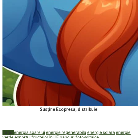
Susține Ecopresa, distribuie!
Tags:
energia soarelui
energie regenerabila
energie solara
energie
verde
exportul fructelor în UE
panouri fotovoltaice