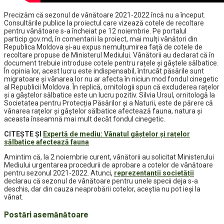
Precizăm că sezonul de vânătoare 2021-2022 încă nu a început.
Consultările publice la proiectul care vizează cotele de recoltare
pentru vânătoare s-a încheiat pe 12 noiembrie. Pe portalul
particip.gov.md, în comentarii la proiect, mai mulți vânători din
Republica Moldova și-au expus nemulțumirea față de cotele de
recoltare propuse de Ministerul Mediului. Vânătorii au declarat că în
document trebuie introduse cotele pentru rațele și gâștele sălbatice.
În opinia lor, acest lucru este indispensabil, întrucât păsările sunt
migratoare și vânarea lor nu ar afecta în niciun mod fondul cinegetic
al Republicii Moldova. În replică, ornitologii spun că excluderea rațelor
și a gâștelor sălbatice este un lucru pozitiv. Silvia Ursul, ornitologă la
Societatea pentru Protecția Păsărilor și a Naturii, este de părere că
vânarea rațelor și gâștelor sălbatice afectează fauna, natura și
aceasta înseamnă mai mult decât fondul cinegetic.
CITEȘTE ȘI
Expertă de mediu: Vânatul gâștelor și rațelor
sălbatice afectează fauna
Amintim că, la 2 noiembrie curent, vânătorii au solicitat Ministerului
Mediului urgentarea procedurii de aprobare a cotelor de vânătoare
pentru sezonul 2021-2022. Atunci,
reprezentanții societății
declarau că sezonul de vânătoare pentru unele specii deja s-a
deschis, dar din cauza neaprobării cotelor, aceștia nu pot ieși la
vânat.
Postări asemănătoare