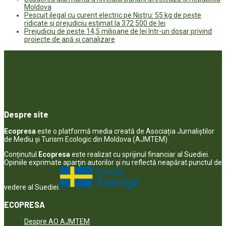
Moldova
Pescuit ilegal cu curent electric pe Nistru: 55 kg de pește
ridicate și prejudiciu estimat la 372 500 de lei
Prejudiciu de peste 14,5 milioane de lei într-un dosar privind
proiecte de apă și canalizare
Despre site
Ecopresa
este o platformă media creată de Asociația Jurnaliștilor
de Mediu și Turism Ecologic din Moldova (AJMTEM).
Conținutul
Ecopresa
este realizat cu sprijinul financiar al Suediei.
Opiniile exprimate aparţin autorilor şi nu reflectă neapărat punctul de
vedere al Suediei.
ECOPRESA
Despre AO AJMTEM