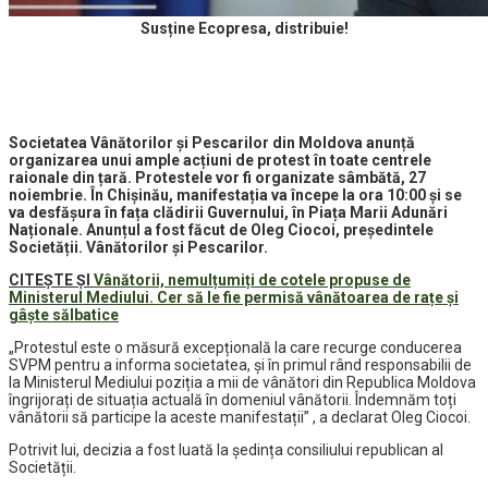
Susține Ecopresa, distribuie!
Societatea Vânătorilor și Pescarilor din Moldova anunță
organizarea unui ample acțiuni de protest în toate centrele
raionale din țară. Protestele vor fi organizate sâmbătă, 27
noiembrie. În Chișinău, manifestația va începe la ora 10:00 și se
va desfășura în fața clădirii Guvernului, în Piața Marii Adunări
Naționale. Anunțul a fost făcut de Oleg Ciocoi, președintele
Societății. Vânătorilor și Pescarilor.
CITEȘTE ȘI
Vânătorii, nemulțumiți de cotele propuse de
Ministerul Mediului. Cer să le fie permisă vânătoarea de rațe și
gâște sălbatice
„Protestul este o măsură excepțională la care recurge conducerea
SVPM pentru a informa societatea, și în primul rând responsabilii de
la Ministerul Mediului poziția a mii de vânători din Republica Moldova
îngrijorați de situația actuală în domeniul vânătorii. Îndemnăm toți
vânătorii să participe la aceste manifestații” , a declarat Oleg Ciocoi.
Potrivit lui, decizia a fost luată la ședința consiliului republican al
Societății.