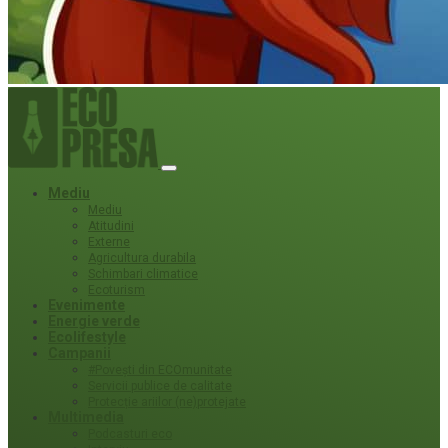
Mediu
Mediu
Atitudini
Externe
Agricultura durabila
Schimbari climatice
Ecoturism
Evenimente
Energie verde
Ecolifestyle
Campanii
#Povești din ECOmunitate
Servicii publice de calitate
Protecție ariilor (ne)protejate
Multimedia
Podcasturi eco