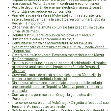
mai scumpă. Autoritățile cer în continuare economisirea
Posibile deconectări de energie electrică în această seară.
Autoritățile cer reducerea consumului
Primele izvoare din Valea Molovateț vor fi restaurate: cinci
sate au lansat campania la sărbătoarea comunitară „Școală
Veche – Timpuri Noi”
20 de tineri din mai multe colțuri ale țării, pregătiți să devină
jurnaliști de mediu
Debitul Nistrului spre Republica Moldova va fi redus în
următoarele două săptămâni la 85 m³/s
Comunitățile din valea Molovatețului se adună la un
eveniment care celebrează natura și cultura: „Școală Veche –
Timpuri Noi”
O viață țesută în covoare. Povestea meșteriței Maria Mazur
din Ghermănești
Prutul sub presiune: poluarea, seceta și schimbările climatice
afectează unul dintre mai importante râuri ale Republicii
Moldova
Guvernul a stare de alertă hidrologică pentru 30 de zile, în
contextul scăderii debitului Nistrului
Din deșeuri alimentare la ambalaje biodegradabile: soluția
unei cercetătoare din Republica Moldova pentru reducerea
plasticului
Cum au ajuns permisele românești la gunoiștea din
Porumbeni
Interconexiunea electrică Vulcănești–Chișinău a fost pusă sub
tensiune. Au început testele finale
Scăderea alarmantă a nivelului Dunării afectează și Republica