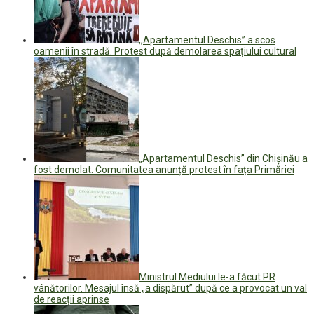
,,Apartamentul Deschis” a scos
oamenii în stradă. Protest după demolarea spațiului cultural
„Apartamentul Deschis” din Chișinău a
fost demolat. Comunitatea anunță protest în fața Primăriei
Ministrul Mediului le-a făcut PR
vânătorilor. Mesajul însă „a dispărut” după ce a provocat un val
de reacții aprinse