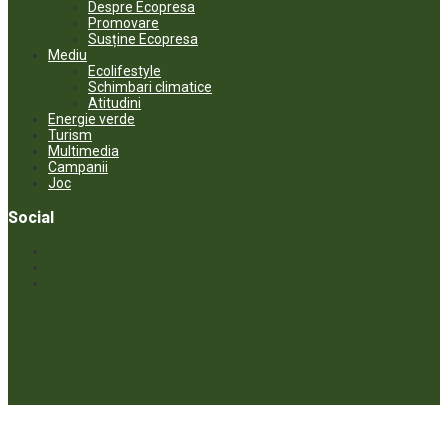
Despre Ecopresa
Promovare
Susține Ecopresa
Mediu
Ecolifestyle
Schimbari climatice
Atitudini
Energie verde
Turism
Multimedia
Campanii
Joc
Social
© ECOPRESA. All rights reserved *** Preluarea textelor care aparțin
www.ecopresa.md poate fi făcută doar cu indicarea sursei și link