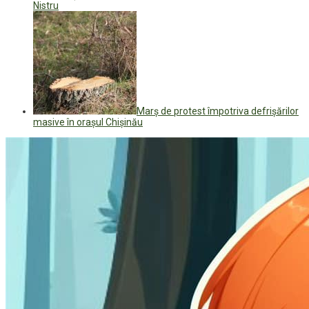
Nistru
Marș de protest împotriva defrișărilor
masive în orașul Chișinău