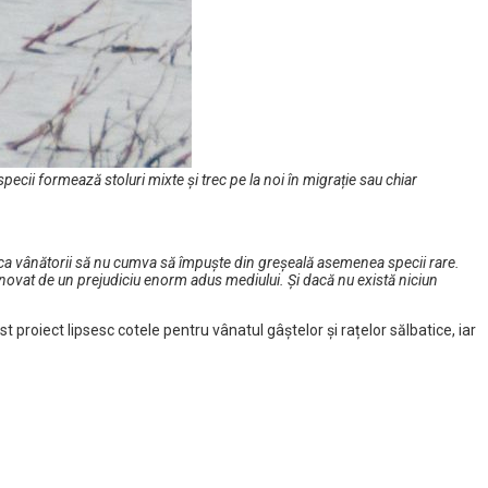
pecii formează stoluri mixte și trec pe la noi în migrație sau chiar
ea ca vânătorii să nu cumva să împuște din greșeală asemenea specii rare.
inovat de un prejudiciu enorm adus mediului. Și dacă nu există niciun
proiect lipsesc cotele pentru vânatul gâștelor și rațelor sălbatice, iar