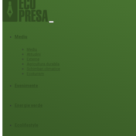
Mediu
Mediu
Atitudini
Externe
Agricultura durabila
Schimbari climatice
Ecoturism
Evenimente
Energie verde
Ecolifestyle