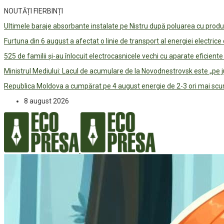
NOUTĂȚI FIERBINȚI
Ultimele baraje absorbante instalate pe Nistru după poluarea cu prod
Furtuna din 6 august a afectat o linie de transport al energiei electrice
525 de familii și-au înlocuit electrocasnicele vechi cu aparate eficient
Ministrul Mediului: Lacul de acumulare de la Novodnestrovsk este „pe 
Republica Moldova a cumpărat pe 4 august energie de 2-3 ori mai scum
8 august 2026