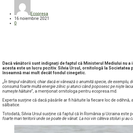
Ecopresa
16 noiembrie 2021
0
Dacă vânătorii sunt indignați de faptul că Ministerul Mediului nu a 
acesta este un lucru pozitiv. Silvia Ursul, ornitologă la Societatea 
înseamnă mai mult decât fondul cinegetic.
„
În timpul vânătorii, chiar dacă ei vânează o anumită specie, de exemplu, do
consumă foarte multă energie zilnic și atunci când poposesc pe niște lacur
numește hăituire
”, a menționat ornitologa pentru ecopresa.md.
Experta susține că dacă păsările ar fi hăituite la fiecare loc de odihnă,
sălbatice.
Totodată, Silvia Ursul susține că faptul că în România și Ucraina este 
foarte mari teritorii unde se poate de vânat. La noi vin câteva stoluri și a