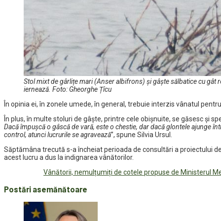
Stol mixt de gârlițe mari (Anser albifrons) și gâște sălbatice cu gât 
iernează. Foto: Gheorghe Țîcu
În opinia ei, în zonele umede, în general, trebuie interzis vânatul pentr
În plus, în multe stoluri de gâște, printre cele obișnuite, se găsesc și sp
Dacă împușcă o gâscă de vară, este o chestie, dar dacă glontele ajunge într
control, atunci lucrurile se agravează
”, spune Silvia Ursul.
Săptămâna trecută s-a încheiat perioada de consultări a proiectului de o
acest lucru a dus la indignarea vânătorilor.
Vânătorii, nemulțumiți de cotele propuse de Ministerul Med
Postări asemănătoare