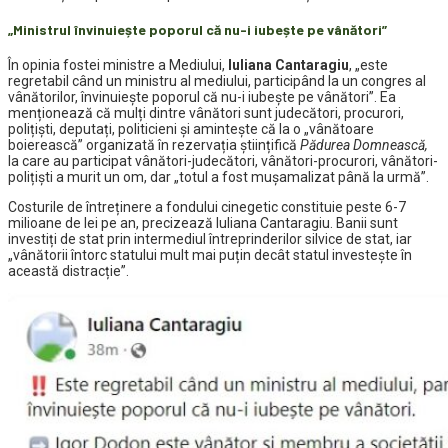
„Ministrul învinuiește poporul că nu-i iubește pe vânători”
În opinia fostei ministre a Mediului,
Iuliana Cantaragiu
, „este
regretabil când un ministru al mediului, participând la un congres al
vânătorilor, învinuiește poporul că nu-i iubește pe vânători”. Ea
menționează că mulți dintre vânători sunt judecători, procurori,
polițiști, deputați, politicieni și amintește că la o „vânătoare
boierească” organizată în rezervația științifică
Pădurea Domnească,
la care au participat vânători-judecători, vânători-procurori, vânători-
polițiști a murit un om, dar „totul a fost mușamalizat până la urmă”.
Costurile de întreținere a fondului cinegetic constituie peste 6-7
milioane de lei pe an, precizează Iuliana Cantaragiu. Banii sunt
investiți de stat prin intermediul întreprinderilor silvice de stat, iar
„vânătorii întorc statului mult mai puțin decât statul investește în
această distracție”.