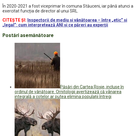
În 2020-2021 a fost viceprimar în comuna Stăuceni, iar până atunci a
exercitat funcția de director al unui SRL.
CITEȘTE ȘI:
Inspectorii de mediu şi vânătoarea – între „etic” şi
„legal”: cum interpretează ANI şi ce păreri au experţii
Postări asemănătoare
Păsări din Cartea Roșie, incluse în
ordinul de vânătoare. Ornitologii avertizează că vânarea
integrală a cotelor ar putea elimina populații întregi