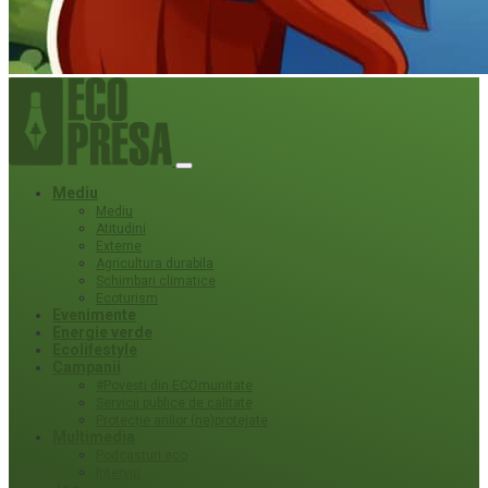
Mediu
Mediu
Atitudini
Externe
Agricultura durabila
Schimbari climatice
Ecoturism
Evenimente
Energie verde
Ecolifestyle
Campanii
#Povești din ECOmunitate
Servicii publice de calitate
Protecție ariilor (ne)protejate
Multimedia
Podcasturi eco
Interviu