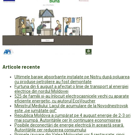
Articole recente
Ultimele baraje absorbante instalate pe Nistru după poluarea
cu produse petroliere au fost demontate
Furtuna din 6 august a afectat o linie de transport al energiei
electrice din nordul Moldovei
525 de familii și-au înlocuit electrocasnicele vechi cu aparate
eficiente energetic, cu ajutorul EcoVoucher
Ministrul Mediului: Lacul de acumulare de la Novodnestrovsk
este „pe jumătate gol”
Republica Moldova a cumpărat pe 4 august energie de 2-3 ori
mai scumpă. Autoritățile cer în continuare economisirea
Posibile deconectări de energie electrică în această seară.
Autoritățile cer reducerea consumului
Primele izvoare din Valea Molovateț vor fi restaurate: cinci