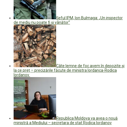
Şeful IPM, Ion Bulmaga: „Un inspector
de mediu nu poate fi şi vânător”
Câte lemne de foc avem în depozite şi
la ce preţ – precizările făcute de ministra Iordanca-Rodica
Iordanov
Republica Moldova va avea o nouă
ministră a Mediului – secretara de stat Rodica Iordanov