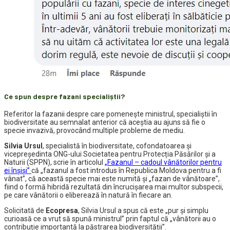
Ce spun despre fazani specialiștii?
Referitor la fazanii despre care pomenește ministrul, specialiștii în
biodiversitate au semnalat anterior că aceștia au ajuns să fie o
specie invazivă, provocând multiple probleme de mediu.
Silvia Ursul
, specialistă în biodiversitate, cofondatoarea şi
vicepreședinta ONG-ului Societatea pentru Protecția Păsărilor și a
Naturii (SPPN), scrie în articolul
„Fazanul – cadoul vânătorilor pentru
ei înșiși”
că „fazanul a fost introdus în Republica Moldova pentru a fi
vânat”, că această specie mai este numită și „fazan de vânătoare”,
fiind o formă hibridă rezultată din încrucișarea mai multor subspecii,
pe care vânătorii o eliberează în natură în fiecare an.
Solicitată de
Ecopresa
, Silvia Ursul a spus că este „pur și simplu
curioasă ce a vrut să spună ministrul” prin faptul că „vânătorii au o
contribuție importantă la păstrarea biodiversității”.