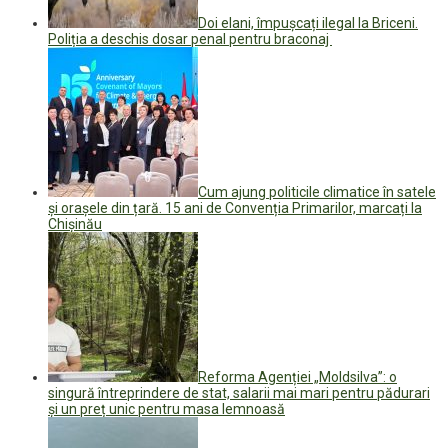
Doi elani, împușcați ilegal la Briceni.
Poliția a deschis dosar penal pentru braconaj
Cum ajung politicile climatice în satele
și orașele din țară. 15 ani de Convenția Primarilor, marcați la
Chișinău
Reforma Agenției „Moldsilva”: o
singură întreprindere de stat, salarii mai mari pentru pădurari
și un preț unic pentru masa lemnoasă