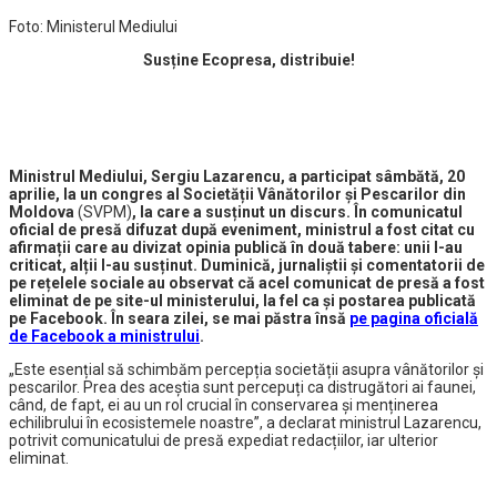
Foto: Ministerul Mediului
Susține Ecopresa, distribuie!
Ministrul Mediului, Sergiu Lazarencu, a participat sâmbătă, 20
aprilie, la un congres al Societății Vânătorilor și Pescarilor din
Moldova
(SVPM)
, la care a susținut un discurs. În comunicatul
oficial de presă difuzat după eveniment, ministrul a fost citat cu
afirmații care au divizat opinia publică în două tabere: unii l-au
criticat, alții l-au susținut. Duminică, jurnaliștii și comentatorii de
pe rețelele sociale au observat că acel comunicat de presă a fost
eliminat de pe site-ul ministerului, la fel ca și postarea publicată
pe Facebook. În seara zilei, se mai păstra însă
pe pagina oficială
de Facebook a ministrului
.
„Este esențial să schimbăm percepția societății asupra vânătorilor și
pescarilor. Prea des aceștia sunt percepuți ca distrugători ai faunei,
când, de fapt, ei au un rol crucial în conservarea și menținerea
echilibrului în ecosistemele noastre”, a declarat ministrul Lazarencu,
potrivit comunicatului de presă expediat redacțiilor, iar ulterior
eliminat.