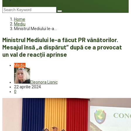
Joc
Home
Mediu
Ministrul Mediului le-a…
Ministrul Mediului le-a făcut PR vânătorilor.
Mesajul însă „a dispărut” după ce a provocat
un val de reacții aprinse
Mediu
Eleonora Lisnic
22 aprilie 2024
0