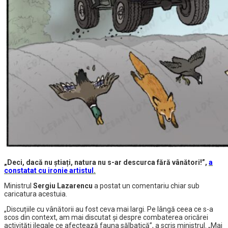
„Deci, dacă nu știați, natura nu s-ar descurca fără vânători!”,
a
constatat cu ironie artistul
.
Ministrul
Sergiu Lazarencu
a postat un comentariu chiar sub
caricatura acestuia.
„Discuțiile cu vânătorii au fost ceva mai largi. Pe lângă ceea ce s-a
scos din context, am mai discutat și despre combaterea oricărei
activități ilegale ce afectează fauna sălbatică”, a scris ministrul. „Mai