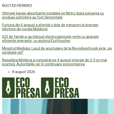
NOUTĂȚI FIERBINȚI
Ultimele baraje absorbante instalate pe Nistru după poluarea cu
produse petroliere au fost demontate
Furtuna din 6 august a afectat o linie de transport al energiei
electrice din nordul Moldovei
525 de familii și-au înlocuit electrocasnicele vechi cu aparate
eficiente energetic, cu ajutorul EcoVoucher
Ministrul Mediului: Lacul de acumulare de la Novodnestrovsk este „pe
jumătate gol”
Republica Moldova a cumpărat pe 4 august energie de 2-3 ori mai
scumpă. Autoritățile cer în continuare economisirea
8 august 2026