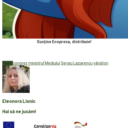
Susține Ecopresa, distribuie!
Tags:
congres
ministrul Mediului
Sergiu Lazarencu
vânători
Eleonora Lisnic
Hai să ne jucăm!