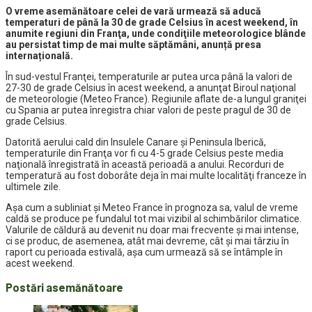
O vreme asemănătoare celei de vară urmează să aducă
temperaturi de până la 30 de grade Celsius în acest weekend, în
anumite regiuni din Franţa, unde condiţiile meteorologice blânde
au persistat timp de mai multe săptămâni, anunță presa
internațională.
În sud-vestul Franţei, temperaturile ar putea urca până la valori de
27-30 de grade Celsius în acest weekend, a anunţat Biroul naţional
de meteorologie (Meteo France). Regiunile aflate de-a lungul graniţei
cu Spania ar putea înregistra chiar valori de peste pragul de 30 de
grade Celsius.
Datorită aerului cald din Insulele Canare şi Peninsula Iberică,
temperaturile din Franţa vor fi cu 4-5 grade Celsius peste media
naţională înregistrată în această perioadă a anului. Recorduri de
temperatură au fost doborâte deja în mai multe localităţi franceze în
ultimele zile.
Aşa cum a subliniat şi Meteo France în prognoza sa, valul de vreme
caldă se produce pe fundalul tot mai vizibil al schimbărilor climatice.
Valurile de căldură au devenit nu doar mai frecvente şi mai intense,
ci se produc, de asemenea, atât mai devreme, cât şi mai târziu în
raport cu perioada estivală, aşa cum urmează să se întâmple în
acest weekend.
Postări asemănătoare