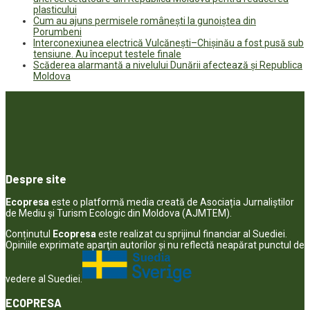
plasticului
Cum au ajuns permisele românești la gunoiștea din
Porumbeni
Interconexiunea electrică Vulcănești–Chișinău a fost pusă sub
tensiune. Au început testele finale
Scăderea alarmantă a nivelului Dunării afectează și Republica
Moldova
Despre site
Ecopresa
este o platformă media creată de Asociația Jurnaliștilor
de Mediu și Turism Ecologic din Moldova (AJMTEM).
Conținutul
Ecopresa
este realizat cu sprijinul financiar al Suediei.
Opiniile exprimate aparţin autorilor şi nu reflectă neapărat punctul de
vedere al Suediei.
ECOPRESA