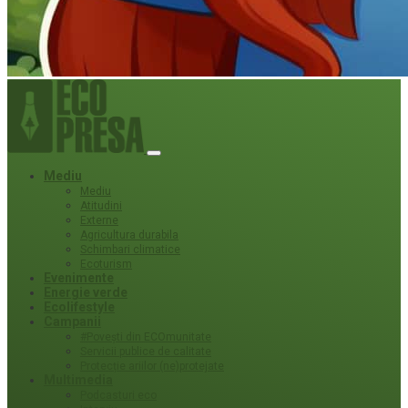
Mediu
Mediu
Atitudini
Externe
Agricultura durabila
Schimbari climatice
Ecoturism
Evenimente
Energie verde
Ecolifestyle
Campanii
#Povești din ECOmunitate
Servicii publice de calitate
Protecție ariilor (ne)protejate
Multimedia
Podcasturi eco