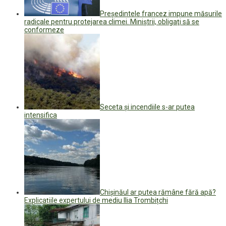
Președintele francez impune măsurile
radicale pentru protejarea climei. Miniştrii, obligaţi să se
conformeze
Seceta și incendiile s-ar putea
intensifica
Chișinăul ar putea rămâne fără apă?
Explicațiile expertului de mediu Ilia Trombițchi