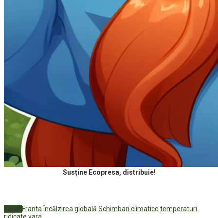
Susține Ecopresa, distribuie!
Tags:
Franta
Încălzirea globală
Schimbari climatice
temperaturi
ridicate
vara