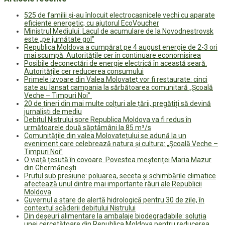
525 de familii și-au înlocuit electrocasnicele vechi cu aparate
eficiente energetic, cu ajutorul EcoVoucher
Ministrul Mediului: Lacul de acumulare de la Novodnestrovsk
este „pe jumătate gol”
Republica Moldova a cumpărat pe 4 august energie de 2-3 ori
mai scumpă. Autoritățile cer în continuare economisirea
Posibile deconectări de energie electrică în această seară.
Autoritățile cer reducerea consumului
Primele izvoare din Valea Molovateț vor fi restaurate: cinci
sate au lansat campania la sărbătoarea comunitară „Școală
Veche – Timpuri Noi”
20 de tineri din mai multe colțuri ale țării, pregătiți să devină
jurnaliști de mediu
Debitul Nistrului spre Republica Moldova va fi redus în
următoarele două săptămâni la 85 m³/s
Comunitățile din valea Molovatețului se adună la un
eveniment care celebrează natura și cultura: „Școală Veche –
Timpuri Noi”
O viață țesută în covoare. Povestea meșteriței Maria Mazur
din Ghermănești
Prutul sub presiune: poluarea, seceta și schimbările climatice
afectează unul dintre mai importante râuri ale Republicii
Moldova
Guvernul a stare de alertă hidrologică pentru 30 de zile, în
contextul scăderii debitului Nistrului
Din deșeuri alimentare la ambalaje biodegradabile: soluția
unei cercetătoare din Republica Moldova pentru reducerea