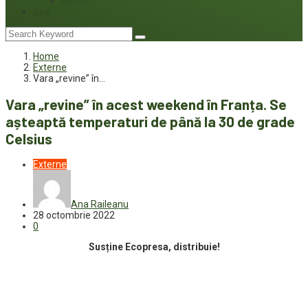
Interviu
Joc
Home
Externe
Vara „revine” în…
Vara „revine” în acest weekend în Franța. Se
așteaptă temperaturi de până la 30 de grade
Celsius
Externe
Ana Raileanu
28 octombrie 2022
0
Susține Ecopresa, distribuie!