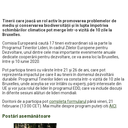
Tinerii care joacă un rol activ în promovarea problemelor de
mediu și conservarea biodiversității și în lupta împotriva
schimbărilor climatice pot merge într-o vizită de 10 zile la
Bruxelles.
Comisia Europeană caută 17 tineri extraordinari să ia parte la
Programul Tinerilor Lideri, în cadrul Zilelor Europene pentru
Dezvoltare, unul dintre cele mai importante evenimente anuale
dedicate cooperării pentru dezvoltare, ce va avea loc la Bruxelles,
între și 10 iunie 2020.
Pot participa tinerii cu vârste între 21 și 26 de ani, care pot
reprezenta impactul pe care îl au tinerii în domeniul dezvoltării
durabile. Programul Tinerilor lideri va consta într-o vizită de 10 zile la
Bruxelles, unde aceștia se vor întâlni cu experți, părți interesate din
UE și vor juca rolul de lider în programul EDD, care va include discuții
în diferite sesiuni alături de lideri mondiali.
Doritorii de a participa pot
completa formularul
până vineri, 21
februarie (13:00 CET). Mai multe despre program puteți citi
AICI
.
Postări asemănătoare