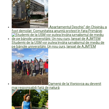
„Apartamentul Deschis” din Chișinău a
fost demolat. Comunitatea anunță protest în fața Primăriei
Studenții de la USM vor putea învăța jurnalismul de mediu de
pe băncile universității. Un nou curs, lansat de AJMTEM
Oamenii de la Vișniovca au devenit
mai responsabili față de natură