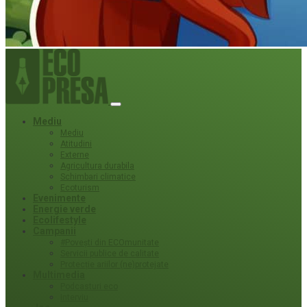
Mediu
Mediu
Atitudini
Externe
Agricultura durabila
Schimbari climatice
Ecoturism
Evenimente
Energie verde
Ecolifestyle
Campanii
#Povești din ECOmunitate
Servicii publice de calitate
Protecție ariilor (ne)protejate
Multimedia
Podcasturi eco
Interviu