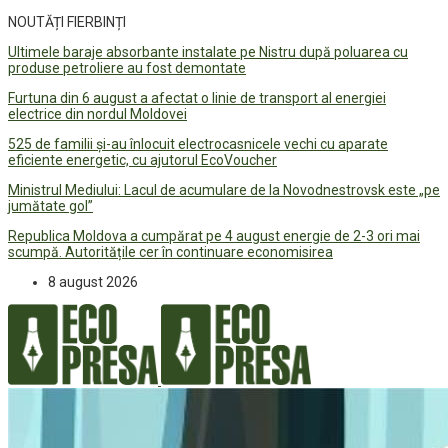
NOUTĂȚI FIERBINȚI
Ultimele baraje absorbante instalate pe Nistru după poluarea cu
produse petroliere au fost demontate
Furtuna din 6 august a afectat o linie de transport al energiei
electrice din nordul Moldovei
525 de familii și-au înlocuit electrocasnicele vechi cu aparate
eficiente energetic, cu ajutorul EcoVoucher
Ministrul Mediului: Lacul de acumulare de la Novodnestrovsk este „pe
jumătate gol”
Republica Moldova a cumpărat pe 4 august energie de 2-3 ori mai
scumpă. Autoritățile cer în continuare economisirea
8 august 2026