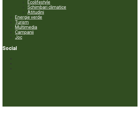
Ecolifestyle
Schimbari climatice
Atitudini
Energie verde
Turism
Multimedia
Campanii
Joc
Social
© ECOPRESA. All rights reserved *** Preluarea textelor care aparțin
www.ecopresa.md poate fi făcută doar cu indicarea sursei și link
activ către subiectul preluat.