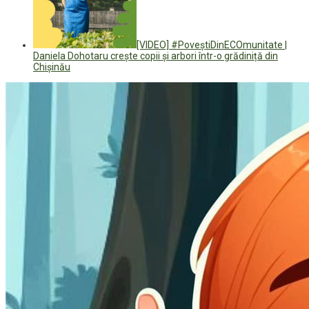
[VIDEO] #PoveștiDinECOmunitate |
Daniela Dohotaru crește copii și arbori într-o grădiniță din
Chișinău