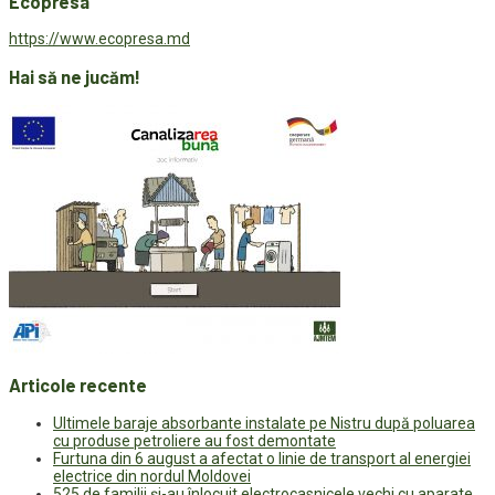
Ecopresa
https://www.ecopresa.md
Hai să ne jucăm!
Articole recente
Ultimele baraje absorbante instalate pe Nistru după poluarea
cu produse petroliere au fost demontate
Furtuna din 6 august a afectat o linie de transport al energiei
electrice din nordul Moldovei
525 de familii și-au înlocuit electrocasnicele vechi cu aparate