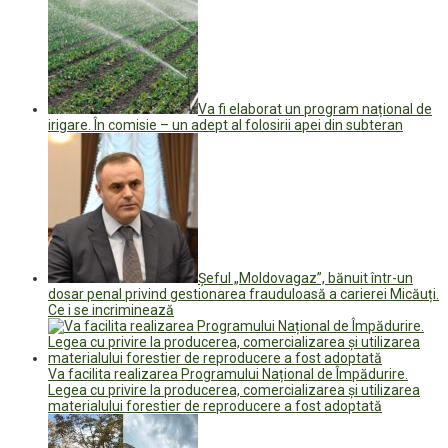
Va fi elaborat un program național de
irigare. În comisie – un adept al folosirii apei din subteran
Șeful „Moldovagaz”, bănuit într-un
dosar penal privind gestionarea frauduloasă a carierei Micăuți.
Ce i se incriminează
Va facilita realizarea Programului Național de Împădurire.
Legea cu privire la producerea, comercializarea și utilizarea
materialului forestier de reproducere a fost adoptată