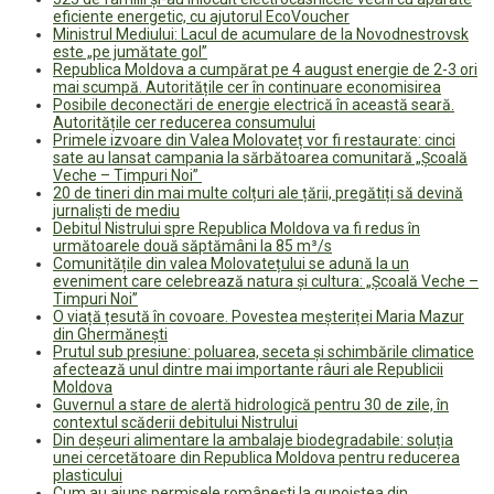
eficiente energetic, cu ajutorul EcoVoucher
Ministrul Mediului: Lacul de acumulare de la Novodnestrovsk
este „pe jumătate gol”
Republica Moldova a cumpărat pe 4 august energie de 2-3 ori
mai scumpă. Autoritățile cer în continuare economisirea
Posibile deconectări de energie electrică în această seară.
Autoritățile cer reducerea consumului
Primele izvoare din Valea Molovateț vor fi restaurate: cinci
sate au lansat campania la sărbătoarea comunitară „Școală
Veche – Timpuri Noi”
20 de tineri din mai multe colțuri ale țării, pregătiți să devină
jurnaliști de mediu
Debitul Nistrului spre Republica Moldova va fi redus în
următoarele două săptămâni la 85 m³/s
Comunitățile din valea Molovatețului se adună la un
eveniment care celebrează natura și cultura: „Școală Veche –
Timpuri Noi”
O viață țesută în covoare. Povestea meșteriței Maria Mazur
din Ghermănești
Prutul sub presiune: poluarea, seceta și schimbările climatice
afectează unul dintre mai importante râuri ale Republicii
Moldova
Guvernul a stare de alertă hidrologică pentru 30 de zile, în
contextul scăderii debitului Nistrului
Din deșeuri alimentare la ambalaje biodegradabile: soluția
unei cercetătoare din Republica Moldova pentru reducerea
plasticului
Cum au ajuns permisele românești la gunoiștea din