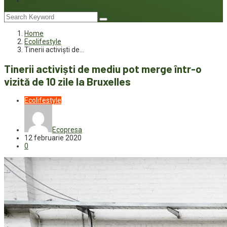
Joc
Home
Ecolifestyle
Tinerii activiști de…
Tinerii activiști de mediu pot merge într-o
vizită de 10 zile la Bruxelles
Ecolifestyle
Ecopresa
12 februarie 2020
0