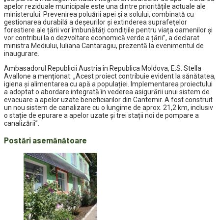
apelor reziduale municipale este una dintre prioritățile actuale ale
ministerului. Prevenirea poluării apei și a solului, combinată cu
gestionarea durabilă a deșeurilor și extinderea suprafețelor
forestiere ale țării vor îmbunătăți condițiile pentru viața oamenilor și
vor contribui la o dezvoltare economică verde a țării”, a declarat
ministra Mediului, Iuliana Cantaragiu, prezentă la evenimentul de
inaugurare.
Ambasadorul Republicii Austria în Republica Moldova, E.S. Stella
Avallone a menționat: „Acest proiect contribuie evident la sănătatea,
igiena și alimentarea cu apă a populației. Implementarea proiectului
a adoptat o abordare integrată în vederea asigurării unui sistem de
evacuare a apelor uzate beneficiarilor din Cantemir. A fost construit
un nou sistem de canalizare cu o lungime de aprox. 21,2 km, inclusiv
o stație de epurare a apelor uzate și trei stații noi de pompare a
canalizării”.
Postări asemănătoare