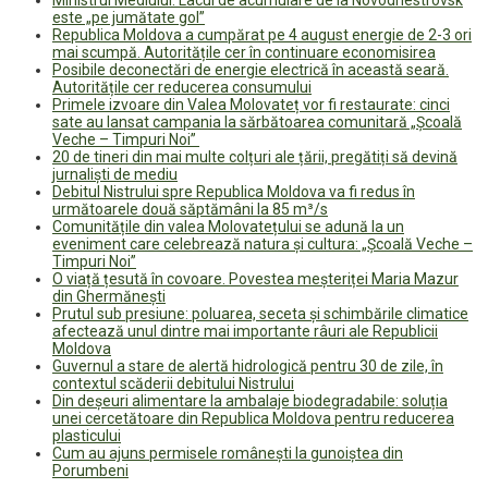
este „pe jumătate gol”
Republica Moldova a cumpărat pe 4 august energie de 2-3 ori
mai scumpă. Autoritățile cer în continuare economisirea
Posibile deconectări de energie electrică în această seară.
Autoritățile cer reducerea consumului
Primele izvoare din Valea Molovateț vor fi restaurate: cinci
sate au lansat campania la sărbătoarea comunitară „Școală
Veche – Timpuri Noi”
20 de tineri din mai multe colțuri ale țării, pregătiți să devină
jurnaliști de mediu
Debitul Nistrului spre Republica Moldova va fi redus în
următoarele două săptămâni la 85 m³/s
Comunitățile din valea Molovatețului se adună la un
eveniment care celebrează natura și cultura: „Școală Veche –
Timpuri Noi”
O viață țesută în covoare. Povestea meșteriței Maria Mazur
din Ghermănești
Prutul sub presiune: poluarea, seceta și schimbările climatice
afectează unul dintre mai importante râuri ale Republicii
Moldova
Guvernul a stare de alertă hidrologică pentru 30 de zile, în
contextul scăderii debitului Nistrului
Din deșeuri alimentare la ambalaje biodegradabile: soluția
unei cercetătoare din Republica Moldova pentru reducerea
plasticului
Cum au ajuns permisele românești la gunoiștea din
Porumbeni