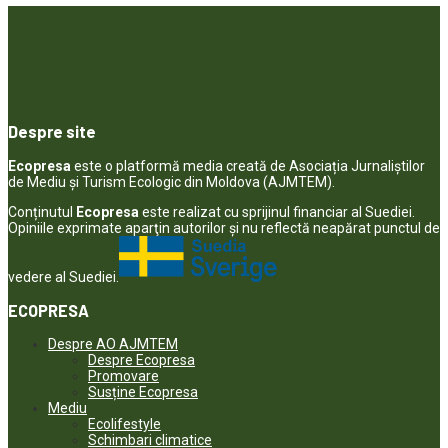
Despre site
Ecopresa
este o platformă media creată de Asociația Jurnaliștilor
de Mediu și Turism Ecologic din Moldova (AJMTEM).
Conținutul
Ecopresa
este realizat cu sprijinul financiar al Suediei.
Opiniile exprimate aparţin autorilor şi nu reflectă neapărat punctul de
vedere al Suediei.
ECOPRESA
Despre AO AJMTEM
Despre Ecopresa
Promovare
Susține Ecopresa
Mediu
Ecolifestyle
Schimbari climatice