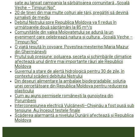
sate au lansat campania la sărbătoarea comunitară „Școală
Veche – Timpuri Noi”
20 de tineri din mai multe colțuri ale țării, pregătiți să devină
jurnaliști de mediu
Debitul Nistrului spre Republica Moldova va fi redus în
următoarele două săptămâni la 85 m³/s
Comunitățile din valea Molovatețului se adună la un
eveniment care celebrează natura și cultura: „Școală Veche –
Timpuri Noi”
O viață țesută în covoare. Povestea meșteriței Maria Mazur
din Ghermănești
Prutul sub presiune: poluarea, seceta și schimbările climatice
afectează unul dintre mai importante râuri ale Republicii
Moldova
Guvernul a stare de alertă hidrologică pentru 30 de zile, în
contextul scăderii debitului Nistrului
Din deșeuri alimentare la ambalaje biodegradabile: soluția
unei cercetătoare din Republica Moldova pentru reducerea
plasticului
Cum au ajuns permisele românești la gunoiștea din
Porumbeni
Interconexiunea electrică Vulcănești–Chișinău a fost pusă sub
tensiune. Au început testele finale
Scăderea alarmantă a nivelului Dunării afectează și Republica
Moldova