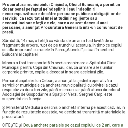
Procuratura municipiului Chişinău, Oficiul Buiucani, a pornit un
dosar penal pe faptul neîndeplinirii sau îndeplinirii
necorespunzătoare de către persoane publice a obligaţiilor de
serviciu, ca rezultat al unei atitudini neglijente sau
neconştiincioase faţă de ele, care a cauzat decesul unei
persoane, a anunțat Procuratura Generală într-un comunicat de
presă.
Sâmbătă, 14 mai, o fetiţă cu vârsta de un an a fost lovită de un
fragment de arbore, rupt de pe trunchiul acestuia, în timp ce copilul
se afla împreună cu rudele în Parcu„Alunelul”, situat în sectorul
Buiucani al capitalei.
Minora a fost transportată în secția reanimare a Spitalului Clinic
Municipal pentru Copii din Chișinău, dar, ca urmare a leziunilor
corporale primite, copila a decedat în seara aceleiaşi zile.
Primarul capitalei, Ion Ceban, a anunțat la ședința operativă a
serviciilor municipale că ancheta municipalității cu privire la cazul
respectiv va dura trei zile, până miercuri, iar până atunci directorul
Asociației de Gospodărire a Spațiilor Verzi, Serghei Carp, este
suspendat din funcție.
Și Ministerul Mediului a deschis o anchetă internă pe acest caz, iar, în
funcție de rezultatele acesteia, va decide să transmită materialele la
procuratură.
CITEȘTE ȘI:
Două anchete paralele pe cazul copilului de 2 ani, care a