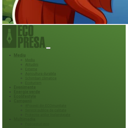
Mediu
Mediu
Atitudini
Externe
Agricultura durabila
Schimbari climatice
Ecoturism
Evenimente
Energie verde
Ecolifestyle
Campanii
#Povești din ECOmunitate
Servicii publice de calitate
Protecție ariilor (ne)protejate
Multimedia
Podcasturi eco