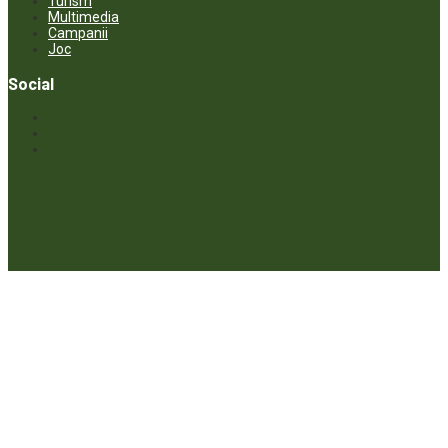
Turism
Multimedia
Campanii
Joc
Social
© ECOPRESA. All rights reserved *** Preluarea textelor care aparțin
www.ecopresa.md poate fi făcută doar cu indicarea sursei și link
activ către subiectul preluat.