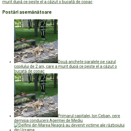
murit după ce peste el a căzut o bucată de copac
Postări asemănătoare
Două anchete paralele pe cazul
copilului de 2 ani, care a murit după ce peste el a căzut o
bucată de copac
Primarul capitalei, Ion Ceban, cere
demisia conducerii Agenției de Mediu