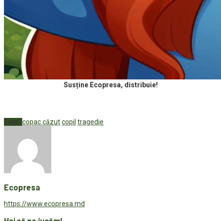
Susține Ecopresa, distribuie!
Tags:
copac căzut
copil
tragedie
Ecopresa
https://www.ecopresa.md
Hai să ne jucăm!