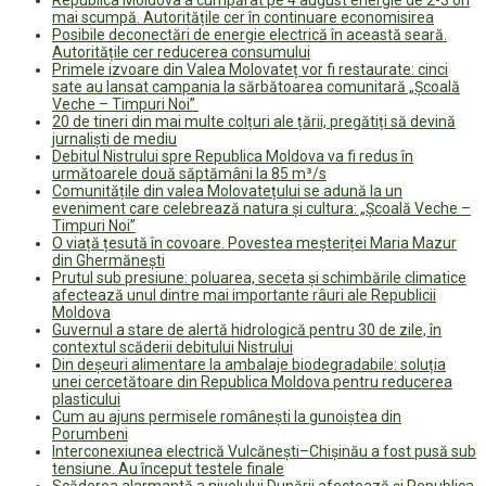
mai scumpă. Autoritățile cer în continuare economisirea
Posibile deconectări de energie electrică în această seară.
Autoritățile cer reducerea consumului
Primele izvoare din Valea Molovateț vor fi restaurate: cinci
sate au lansat campania la sărbătoarea comunitară „Școală
Veche – Timpuri Noi”
20 de tineri din mai multe colțuri ale țării, pregătiți să devină
jurnaliști de mediu
Debitul Nistrului spre Republica Moldova va fi redus în
următoarele două săptămâni la 85 m³/s
Comunitățile din valea Molovatețului se adună la un
eveniment care celebrează natura și cultura: „Școală Veche –
Timpuri Noi”
O viață țesută în covoare. Povestea meșteriței Maria Mazur
din Ghermănești
Prutul sub presiune: poluarea, seceta și schimbările climatice
afectează unul dintre mai importante râuri ale Republicii
Moldova
Guvernul a stare de alertă hidrologică pentru 30 de zile, în
contextul scăderii debitului Nistrului
Din deșeuri alimentare la ambalaje biodegradabile: soluția
unei cercetătoare din Republica Moldova pentru reducerea
plasticului
Cum au ajuns permisele românești la gunoiștea din
Porumbeni
Interconexiunea electrică Vulcănești–Chișinău a fost pusă sub
tensiune. Au început testele finale
Scăderea alarmantă a nivelului Dunării afectează și Republica