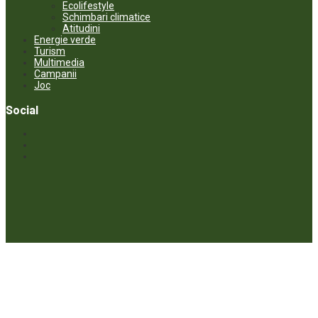
Ecolifestyle
Schimbari climatice
Atitudini
Energie verde
Turism
Multimedia
Campanii
Joc
Social
© ECOPRESA. All rights reserved *** Preluarea textelor care aparțin
www.ecopresa.md poate fi făcută doar cu indicarea sursei și link
activ către subiectul preluat.