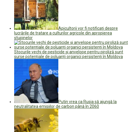
Apicultorii vor fi notificați despre
lucrările de tratare a culturilor agricole din apropierea
stupinelor
Stocurile vechi de pesticide și anvelope pentru piroliză sunt
surse potențiale de poluanți organici persistenți în Moldova
Putin vrea ca Rusia să ajungă la
neutralitatea emisiilor de carbon până în 2060