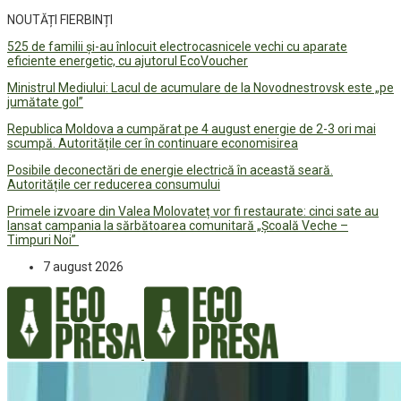
NOUTĂȚI FIERBINȚI
525 de familii și-au înlocuit electrocasnicele vechi cu aparate
eficiente energetic, cu ajutorul EcoVoucher
Ministrul Mediului: Lacul de acumulare de la Novodnestrovsk este „pe
jumătate gol”
Republica Moldova a cumpărat pe 4 august energie de 2-3 ori mai
scumpă. Autoritățile cer în continuare economisirea
Posibile deconectări de energie electrică în această seară.
Autoritățile cer reducerea consumului
Primele izvoare din Valea Molovateț vor fi restaurate: cinci sate au
lansat campania la sărbătoarea comunitară „Școală Veche –
Timpuri Noi”
7 august 2026