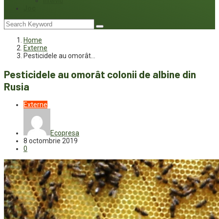
Interviu
Joc
Home
Externe
Pesticidele au omorât…
Pesticidele au omorât colonii de albine din
Rusia
Externe
Ecopresa
8 octombrie 2019
0