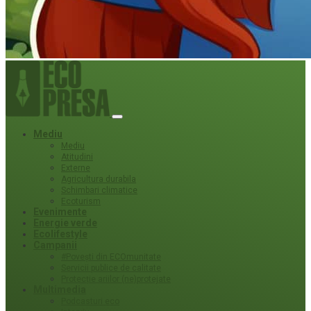
Mediu
Mediu
Atitudini
Externe
Agricultura durabila
Schimbari climatice
Ecoturism
Evenimente
Energie verde
Ecolifestyle
Campanii
#Povești din ECOmunitate
Servicii publice de calitate
Protecție ariilor (ne)protejate
Multimedia
Podcasturi eco