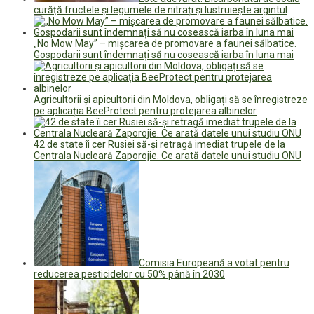
curăță fructele și legumele de nitrați și lustruiește argintul
„No Mow May” – mișcarea de promovare a faunei sălbatice.
Gospodarii sunt îndemnați să nu cosească iarba în luna mai
Agricultorii și apicultorii din Moldova, obligați să se înregistreze
pe aplicația BeeProtect pentru protejarea albinelor
42 de state îi cer Rusiei să-şi retragă imediat trupele de la
Centrala Nucleară Zaporojie. Ce arată datele unui studiu ONU
Comisia Europeană a votat pentru
reducerea pesticidelor cu 50% până în 2030