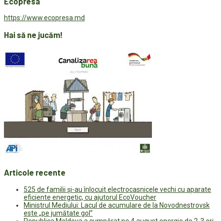
Ecopresa
https://www.ecopresa.md
Hai să ne jucăm!
Articole recente
525 de familii și-au înlocuit electrocasnicele vechi cu aparate
eficiente energetic, cu ajutorul EcoVoucher
Ministrul Mediului: Lacul de acumulare de la Novodnestrovsk
este „pe jumătate gol”
Republica Moldova a cumpărat pe 4 august energie de 2-3 ori