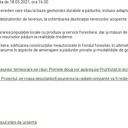
ta de 18.05.2021, ora 16.00.
evederi care stau la baza gestionării durabile a pădurilor, inclusiv adapta
deținătorilor de terenuri, la schimbarea destinației terenurilor acoperite
ea populației locale cu produse și servicii forestiere, dar și măsuri d
a resurselor pădurii la realitățile modeme.
stiere, edificarea construcțiilor neautorizate în fondul forestier, în ulti
și anume în aspecte de amenajare a pădurilor private și modalitățile de g
Votat în lec
Expunerea la radiații ionizante va fi regl
impul stării de urgență