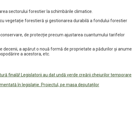
rea sectorului forestier la schimbările climatice.
 cu vegetație forestieră și gestionarea durabilă a fondului forestier
e conservare, de protecție precum ajustarea cuantumului tarifelor
mele decenii, a apărut o nouă formă de proprietate a pădurilor și anume
ospodărire a acestora, etc.
tură finală! Legislatorii au dat undă verde creării cheiurilor temporare
ementată în legislație. Proiectul, pe masa deputaților