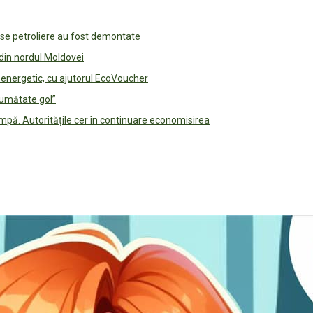
use petroliere au fost demontate
 din nordul Moldovei
e energetic, cu ajutorul EcoVoucher
jumătate gol”
pă. Autoritățile cer în continuare economisirea