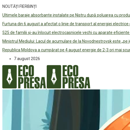
NOUTĂȚI FIERBINȚI
Ultimele baraje absorbante instalate pe Nistru după poluarea cu prod
Furtuna din 6 august a afectat o linie de transport al energiei electrice
525 de familii și-au înlocuit electrocasnicele vechi cu aparate eficient
Ministrul Mediului: Lacul de acumulare de la Novodnestrovsk este „pe 
Republica Moldova a cumpărat pe 4 august energie de 2-3 ori mai scum
7 august 2026