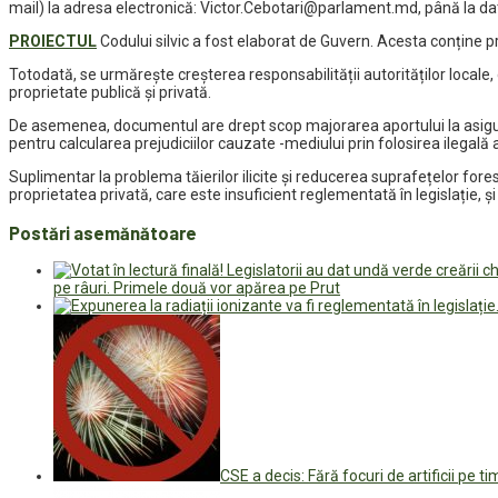
mail) la adresa electronică: Victor.Cebotari@parlament.md, până la da
PROIECTUL
Codului silvic a fost elaborat de Guvern. Acesta conține pr
Totodată, se urmărește creșterea responsabilității autorităților locale, 
proprietate publică și privată.
De asemenea, documentul are drept scop majorarea aportului la asigurar
pentru calcularea prejudiciilor cauzate -mediului prin folosirea ilegală 
Suplimentar la problema tăierilor ilicite și reducerea suprafețelor fore
proprietatea privată, care este insuficient reglementată în legislație, 
Postări asemănătoare
pe râuri. Primele două vor apărea pe Prut
CSE a decis: Fără focuri de artificii pe t