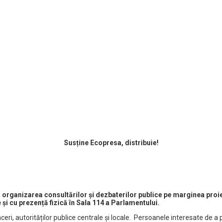
Susține Ecopresa, distribuie!
organizarea consultărilor și dezbaterilor publice pe marginea proiect
 și cu prezență fizică în Sala 114 a Parlamentului.
 afaceri, autorităților publice centrale și locale. Persoanele interesate 