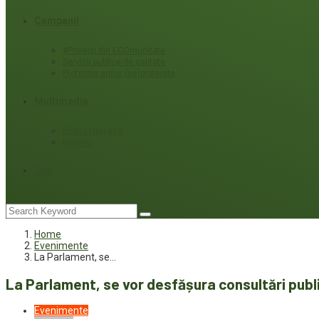
Campanii
#Povești din ECOmunitate
Servicii publice de calitate
Protecție ariilor (ne)protejate
Multimedia
Podcasturi eco
Interviu
Joc
Home
Evenimente
La Parlament, se…
La Parlament, se vor desfășura consultări public
Evenimente