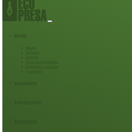
Mediu
Mediu
Atitudini
Externe
Agricultura durabila
Schimbari climatice
Ecoturism
Evenimente
Energie verde
Ecolifestyle