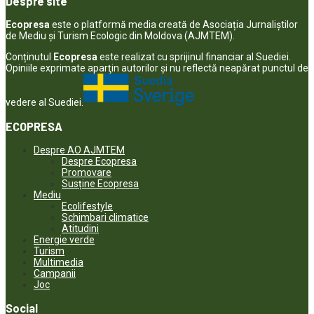
Despre site
Ecopresa
este o platformă media creată de Asociația Jurnaliștilor
de Mediu și Turism Ecologic din Moldova (AJMTEM).
Conținutul
Ecopresa
este realizat cu sprijinul financiar al Suediei.
Opiniile exprimate aparţin autorilor şi nu reflectă neapărat punctul de
vedere al Suediei.
ECOPRESA
Despre AO AJMTEM
Despre Ecopresa
Promovare
Susține Ecopresa
Mediu
Ecolifestyle
Schimbari climatice
Atitudini
Energie verde
Turism
Multimedia
Campanii
Joc
Social