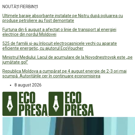
NOUTĂȚI FIERBINȚI
Ultimele baraje absorbante instalate pe Nistru după poluarea cu
produse petroliere au fost demontate
Furtuna din 6 august a afectat o linie de transport al energiei
electrice din nordul Moldovei
525 de familii și-au înlocuit electrocasnicele vechi cu aparate
eficiente energetic, cu ajutorul EcoVoucher
Ministrul Mediului: Lacul de acumulare de la Novodnestrovsk este „pe
jumătate gol”
Republica Moldova a cumpărat pe 4 august energie de 2-3 ori mai
scumpă. Autoritățile cer în continuare economisirea
8 august 2026