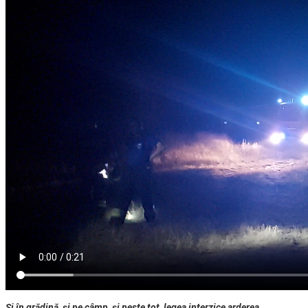
Și în grădină, și pe câmp, și peste tot, legea interzice arderea