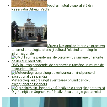
Focul a mistuit o suprafață din
Rezervația Orheiul-Vechi
Muzeul Național de Istorie va promova
turismul arheologic, istoric și cultural folosind tehnologiile
informaționale
OMS: În urma pandemiei de coronavirus rămâne un munte de
deșeuri medicale
Meteorologii au prelungit avertizarea privind pericolul
excepțional de incendiu
O grădiniță din Ungheni va fi încălzită cu energie geotermică