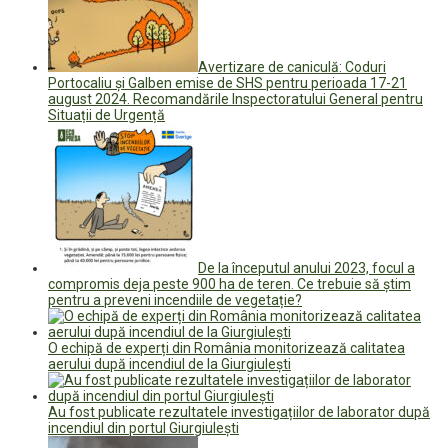
Avertizare de caniculă: Coduri
Portocaliu și Galben emise de SHS pentru perioada 17-21
august 2024. Recomandările Inspectoratului General pentru
Situații de Urgență
De la începutul anului 2023, focul a
compromis deja peste 900 ha de teren. Ce trebuie să știm
pentru a preveni incendiile de vegetație?
O echipă de experți din România monitorizează calitatea
aerului după incendiul de la Giurgiulești
Au fost publicate rezultatele investigațiilor de laborator după
incendiul din portul Giurgiulești