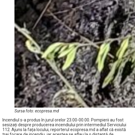
Sursa foto: ecopresa.md
Incendiul s-a produs în jurul orelor 23.00-00.00. Pompierii au fost
sesizați despre producerea incendiului prin intermediul Serviciului
112. Ajuns la fața locului, reporterul ecopresa.md a aflat că există
trei focare de incendiu, iar acestea se aflau la o distanță de