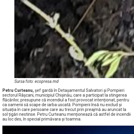
Sursa foto: ecopresa.md
Petru Curteanu,
șef gardă în Detașamentul Salvatori și Pompieri
sectorul Râșcani, municipiul Chișinău, care a participat la stingerea
flăcărilor, presupune că incendiul a fost provocat intenționat, pentru
ca oamenii să scape de iarba uscată. Pompierii însă nu exclud și
situația în care persoane care au trecut prin preajmă au aruncat la
sol țigări nestinse. Petru Curteanu menționează că astfel de incendii
au loc des, în special primăvara și toamna.