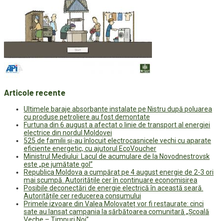
Articole recente
Ultimele baraje absorbante instalate pe Nistru după poluarea
cu produse petroliere au fost demontate
Furtuna din 6 august a afectat o linie de transport al energiei
electrice din nordul Moldovei
525 de familii și-au înlocuit electrocasnicele vechi cu aparate
eficiente energetic, cu ajutorul EcoVoucher
Ministrul Mediului: Lacul de acumulare de la Novodnestrovsk
este „pe jumătate gol”
Republica Moldova a cumpărat pe 4 august energie de 2-3 ori
mai scumpă. Autoritățile cer în continuare economisirea
Posibile deconectări de energie electrică în această seară.
Autoritățile cer reducerea consumului
Primele izvoare din Valea Molovateț vor fi restaurate: cinci
sate au lansat campania la sărbătoarea comunitară „Școală
Veche – Timpuri Noi”