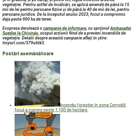
vegetației. Pentru astfel de încălcări, se aplică amendă de până la 15
mii de lei pentru persoane fizice și de până la 40 de mii de lei, pentru
persoane juridice. De la începutul anului 2023, focul a compromis
deja peste 900 ha de teren.
Ecopresa derulează o
campanie de informare
, cu sprijinul
Ambasadei
Suediei la Chișinău,
scopul acțiunii fiind de a preveni incendiile de
vegetație. Detalii despre această campanie aflați în știre:
tinyurl.com/379u6tk3.
Postări asemănătoare
Incendiu forestier în zona Cernobîl:
focul a cuprins peste 1.100 de hectare