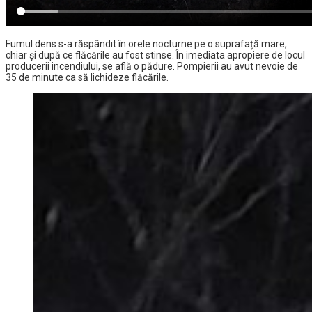
Fumul dens s-a răspândit în orele nocturne pe o suprafață mare,
chiar și după ce flăcările au fost stinse. În imediata apropiere de locul
producerii incendiului, se află o pădure. Pompierii au avut nevoie de
35 de minute ca să lichideze flăcările.