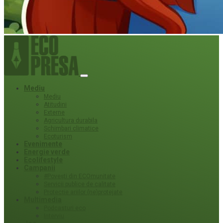
Mediu
Mediu
Atitudini
Externe
Agricultura durabila
Schimbari climatice
Ecoturism
Evenimente
Energie verde
Ecolifestyle
Campanii
#Povești din ECOmunitate
Servicii publice de calitate
Protecție ariilor (ne)protejate
Multimedia
Podcasturi eco
Interviu