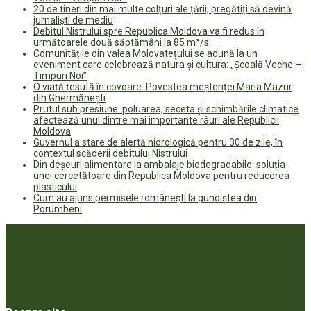
20 de tineri din mai multe colțuri ale țării, pregătiți să devină
jurnaliști de mediu
Debitul Nistrului spre Republica Moldova va fi redus în
următoarele două săptămâni la 85 m³/s
Comunitățile din valea Molovatețului se adună la un
eveniment care celebrează natura și cultura: „Școală Veche –
Timpuri Noi”
O viață țesută în covoare. Povestea meșteriței Maria Mazur
din Ghermănești
Prutul sub presiune: poluarea, seceta și schimbările climatice
afectează unul dintre mai importante râuri ale Republicii
Moldova
Guvernul a stare de alertă hidrologică pentru 30 de zile, în
contextul scăderii debitului Nistrului
Din deșeuri alimentare la ambalaje biodegradabile: soluția
unei cercetătoare din Republica Moldova pentru reducerea
plasticului
Cum au ajuns permisele românești la gunoiștea din
Porumbeni