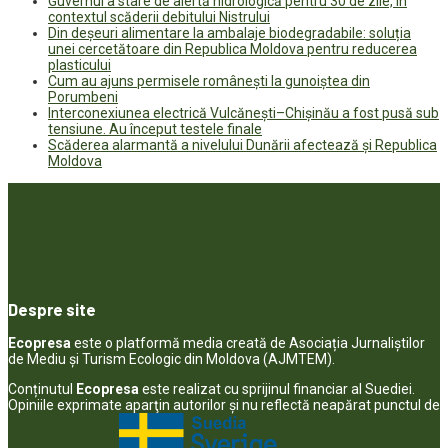
Guvernul a stare de alertă hidrologică pentru 30 de zile, în
contextul scăderii debitului Nistrului
Din deșeuri alimentare la ambalaje biodegradabile: soluția
unei cercetătoare din Republica Moldova pentru reducerea
plasticului
Cum au ajuns permisele românești la gunoiștea din
Porumbeni
Interconexiunea electrică Vulcănești–Chișinău a fost pusă sub
tensiune. Au început testele finale
Scăderea alarmantă a nivelului Dunării afectează și Republica
Moldova
Despre site
Ecopresa
este o platformă media creată de Asociația Jurnaliștilor
de Mediu și Turism Ecologic din Moldova (AJMTEM).
Conținutul
Ecopresa
este realizat cu sprijinul financiar al Suediei.
Opiniile exprimate aparţin autorilor şi nu reflectă neapărat punctul de