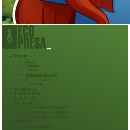
Mediu
Mediu
Atitudini
Externe
Agricultura durabila
Schimbari climatice
Ecoturism
Evenimente
Energie verde
Ecolifestyle
Campanii
#Povești din ECOmunitate
Servicii publice de calitate
Protecție ariilor (ne)protejate
Multimedia
Podcasturi eco