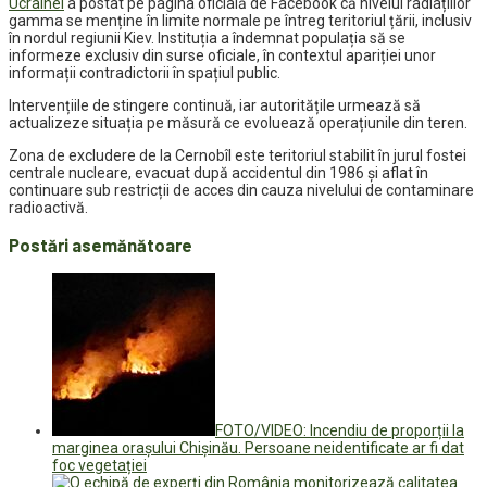
Ucrainei
a postat pe pagina oficială de Facebook că nivelul radiațiilor
gamma se menține în limite normale pe întreg teritoriul țării, inclusiv
în nordul regiunii Kiev. Instituția a îndemnat populația să se
informeze exclusiv din surse oficiale, în contextul apariției unor
informații contradictorii în spațiul public.
Intervențiile de stingere continuă, iar autoritățile urmează să
actualizeze situația pe măsură ce evoluează operațiunile din teren.
Zona de excludere de la Cernobîl este teritoriul stabilit în jurul fostei
centrale nucleare, evacuat după accidentul din 1986 și aflat în
continuare sub restricții de acces din cauza nivelului de contaminare
radioactivă.
Postări asemănătoare
FOTO/VIDEO: Incendiu de proporții la
marginea orașului Chișinău. Persoane neidentificate ar fi dat
foc vegetației