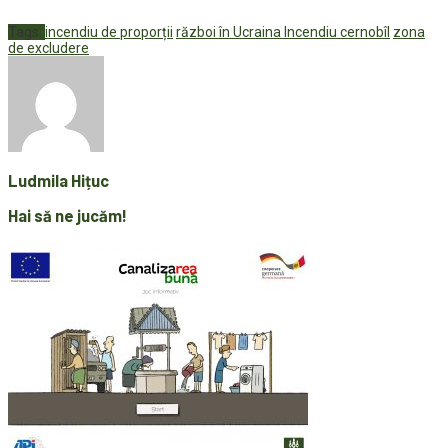
Tags:
incendiu de proporții
război în Ucraina Incendiu cernobîl
zona
de excludere
Ludmila Hițuc
Hai să ne jucăm!