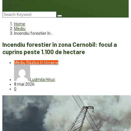
Interviu
Joc
Home
Mediu
Incendiu forestier în…
Incendiu forestier în zona Cernobîl: focul a
cuprins peste 1.100 de hectare
Mediu
Război în Ucraina
Ludmila Hițuc
8 mai 2026
0