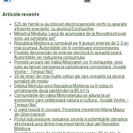
Articole recente
525 de familii și-au înlocuit electrocasnicele vechi cu aparate
eficiente energetic, cu ajutorul EcoVoucher
Ministrul Mediului: Lacul de acumulare de la Novodnestrovsk
este „pe jumătate gol”
Republica Moldova a cumpărat pe 4 august energie de 2-3 ori
mai scumpă. Autoritățile cer în continuare economisirea
Posibile deconectări de energie electrică în această seară.
Autoritățile cer reducerea consumului
Primele izvoare din Valea Molovateț vor fi restaurate: cinci
sate au lansat campania la sărbătoarea comunitară „Școală
Veche – Timpuri Noi”
20 de tineri din mai multe colțuri ale țării, pregătiți să devină
jurnaliști de mediu
Debitul Nistrului spre Republica Moldova va fi redus în
următoarele două săptămâni la 85 m³/s
Comunitățile din valea Molovatețului se adună la un
eveniment care celebrează natura și cultura: „Școală Veche –
Timpuri Noi”
O viață țesută în covoare. Povestea meșteriței Maria Mazur
din Ghermănești
Prutul sub presiune: poluarea, seceta și schimbările climatice
afectează unul dintre mai importante râuri ale Republicii
Moldova