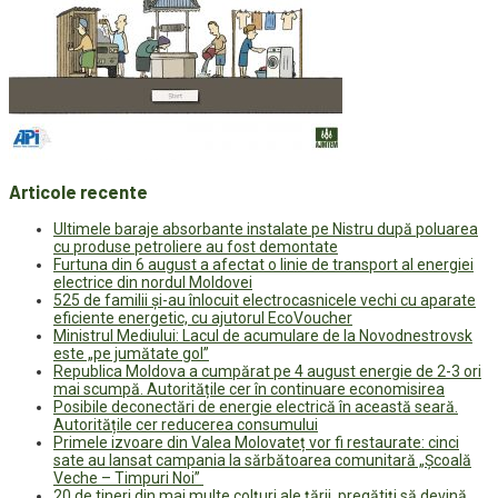
Articole recente
Ultimele baraje absorbante instalate pe Nistru după poluarea
cu produse petroliere au fost demontate
Furtuna din 6 august a afectat o linie de transport al energiei
electrice din nordul Moldovei
525 de familii și-au înlocuit electrocasnicele vechi cu aparate
eficiente energetic, cu ajutorul EcoVoucher
Ministrul Mediului: Lacul de acumulare de la Novodnestrovsk
este „pe jumătate gol”
Republica Moldova a cumpărat pe 4 august energie de 2-3 ori
mai scumpă. Autoritățile cer în continuare economisirea
Posibile deconectări de energie electrică în această seară.
Autoritățile cer reducerea consumului
Primele izvoare din Valea Molovateț vor fi restaurate: cinci
sate au lansat campania la sărbătoarea comunitară „Școală
Veche – Timpuri Noi”
20 de tineri din mai multe colțuri ale țării, pregătiți să devină