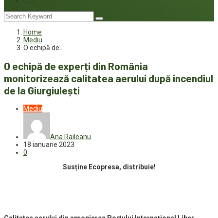
Joc
Home
Mediu
O echipă de…
O echipă de experți din România
monitorizează calitatea aerului după incendiul
de la Giurgiulești
Mediu
Ana Raileanu
18 ianuarie 2023
0
Susține Ecopresa, distribuie!