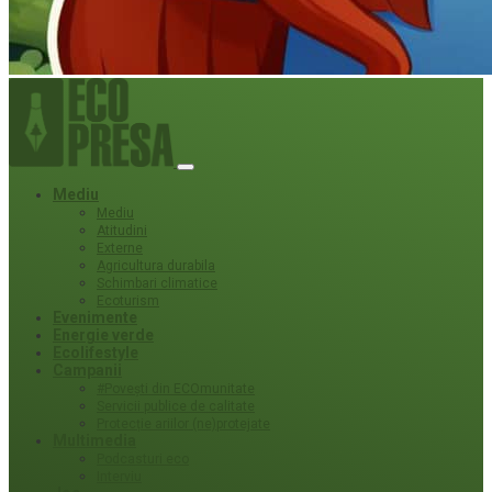
Mediu
Mediu
Atitudini
Externe
Agricultura durabila
Schimbari climatice
Ecoturism
Evenimente
Energie verde
Ecolifestyle
Campanii
#Povești din ECOmunitate
Servicii publice de calitate
Protecție ariilor (ne)protejate
Multimedia
Podcasturi eco
Interviu