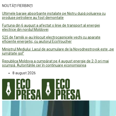
NOUTĂȚI FIERBINȚI
Ultimele baraje absorbante instalate pe Nistru după poluarea cu
produse petroliere au fost demontate
Furtuna din 6 august a afectat o linie de transport al energiei
electrice din nordul Moldovei
525 de familii și-au înlocuit electrocasnicele vechi cu aparate
eficiente energetic, cu ajutorul EcoVoucher
Ministrul Mediului: Lacul de acumulare de la Novodnestrovsk este „pe
jumătate gol”
Republica Moldova a cumpărat pe 4 august energie de 2-3 ori mai
scumpă. Autoritățile cer în continuare economisirea
8 august 2026