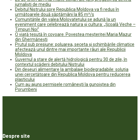
jurnaliști de mediu
Debitul Nistrului spre Republica Moldova va fi redus în
următoarele două săptămâni la 85 m³/s
Comunitățile din valea Molovatețului se adună la un
eveniment care celebrează natura și cultura: „Școală Veche –
Timpuri Noi”
O viață țesută în covoare. Povestea meșteriței Maria Mazur
din Ghermănești
Prutul sub presiune: poluarea, seceta și schimbările climatice
afectează unul dintre mai importante râuri ale Republicii
Moldova
Guvernul a stare de alertă hidrologică pentru 30 de zile, în
contextul scăderii debitului Nistrului
Din deșeuri alimentare la ambalaje biodegradabile: soluția
unei cercetătoare din Republica Moldova pentru reducerea
plasticului
Cum au ajuns permisele românești la gunoiștea din
Porumbeni
Despre site