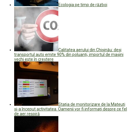
Ecologia pe timp de război
Calitatea aerului din Chişinău: deşi
transportul auto emite 90% din poluanţi, importul de maşini
vechi este în creştere
Staţia de monitorizare de la Mateuţi
şi-a început activitatea. Oamenii vor fi informaţi despre ce fel
de aer respiră