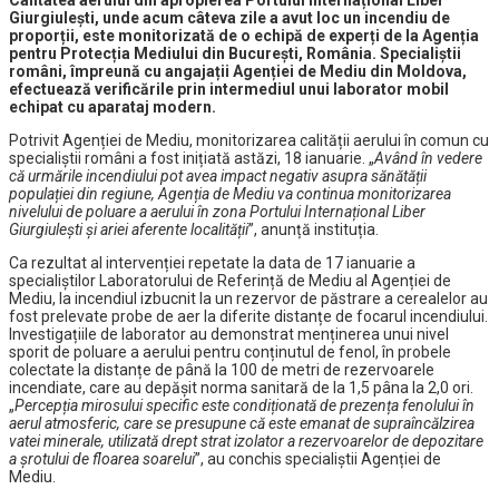
Calitatea aerului din apropierea Portului Internațional Liber
Giurgiulești, unde acum câteva zile a avut loc un incendiu de
proporții, este monitorizată de o echipă de experți de la Agenția
pentru Protecția Mediului din București, România. Specialiștii
români, împreună cu angajații Agenției de Mediu din Moldova,
efectuează verificările prin intermediul unui laborator mobil
echipat cu aparataj modern.
Potrivit Agenției de Mediu, monitorizarea calității aerului în comun cu
specialiștii români a fost inițiată astăzi, 18 ianuarie. „
Având în vedere
că urmările incendiului pot avea impact negativ asupra sănătății
populației din regiune, Agenția de Mediu va continua monitorizarea
nivelului de poluare a aerului în zona Portului Internațional Liber
Giurgiulești și ariei aferente localității
”, anunță instituția.
Ca rezultat al intervenției repetate la data de 17 ianuarie a
specialiștilor Laboratorului de Referință de Mediu al Agenției de
Mediu, la incendiul izbucnit la un rezervor de păstrare a cerealelor au
fost prelevate probe de aer la diferite distanțe de focarul incendiului.
Investigațiile de laborator au demonstrat menținerea unui nivel
sporit de poluare a aerului pentru conținutul de fenol, în probele
colectate la distanțe de până la 100 de metri de rezervoarele
incendiate, care au depășit norma sanitară de la 1,5 pâna la 2,0 ori.
„
Percepția mirosului specific este condiționată de prezența fenolului în
aerul atmosferic, care se presupune că este emanat de supraîncălzirea
vatei minerale, utilizată drept strat izolator a rezervoarelor de depozitare
a șrotului de floarea soarelui
”, au conchis specialiștii Agenției de
Mediu.