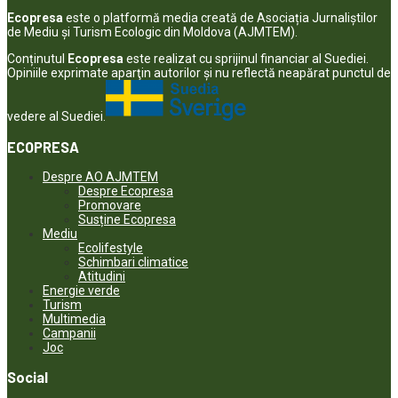
Ecopresa
este o platformă media creată de Asociația Jurnaliștilor
de Mediu și Turism Ecologic din Moldova (AJMTEM).
Conținutul
Ecopresa
este realizat cu sprijinul financiar al Suediei.
Opiniile exprimate aparţin autorilor şi nu reflectă neapărat punctul de
vedere al Suediei.
ECOPRESA
Despre AO AJMTEM
Despre Ecopresa
Promovare
Susține Ecopresa
Mediu
Ecolifestyle
Schimbari climatice
Atitudini
Energie verde
Turism
Multimedia
Campanii
Joc
Social