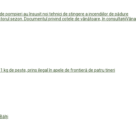
de pompieri au însușit noi tehnici de stingere a incendiilor de pădure
Vânat
41 kg de pește, prins ilegal în apele de frontieră de patru tineri
Bălți