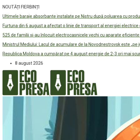
NOUTĂȚI FIERBINȚI
Ultimele baraje absorbante instalate pe Nistru după poluarea cu prod
Furtuna din 6 august a afectat o linie de transport al energiei electrice
525 de familii și-au înlocuit electrocasnicele vechi cu aparate eficient
Ministrul Mediului: Lacul de acumulare de la Novodnestrovsk este „pe 
Republica Moldova a cumpărat pe 4 august energie de 2-3 ori mai scum
8 august 2026