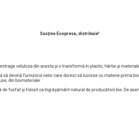
Susține Ecopresa, distribuie!
rage celuloza din acesta şi o transformă în plastic, hârtie şi materiale 
 să devină furnizorul celor care doresc să lucreze cu materie primă bio
use, din biomateriale.
ă de fosfat şi folosit ca îngrăşământ natural de producătorii bio. De ase