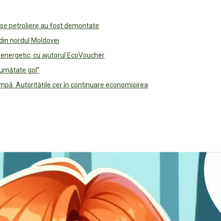
use petroliere au fost demontate
 din nordul Moldovei
e energetic, cu ajutorul EcoVoucher
jumătate gol”
pă. Autoritățile cer în continuare economisirea