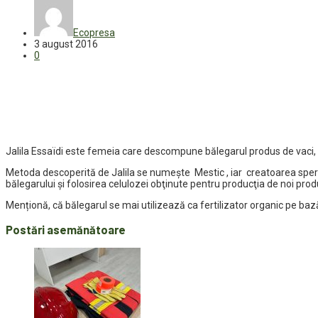
Ecopresa
3 august 2016
0
Jalila Essaïdi este femeia care descompune bălegarul produs de vaci, ext
Metoda descoperită de Jalila se numește Mestic , iar creatoarea speră
bălegarului şi folosirea celulozei obţinute pentru producţia de noi prod
Menționă, că bălegarul se mai utilizează ca fertilizator organic pe baz
Postări asemănătoare