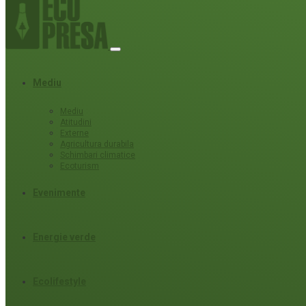
Mediu
Mediu
Atitudini
Externe
Agricultura durabila
Schimbari climatice
Ecoturism
Evenimente
Energie verde
Ecolifestyle