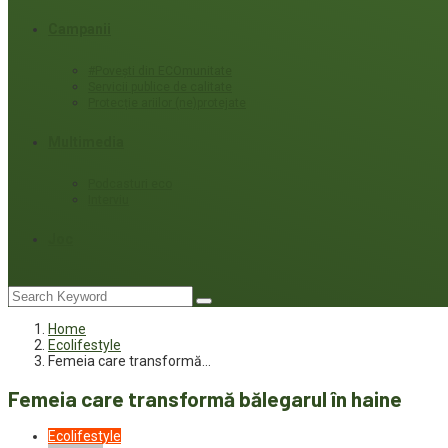
Campanii
#Povești din ECOmunitate
Servicii publice de calitate
Protecție ariilor (ne)protejate
Multimedia
Podcasturi eco
Interviu
Joc
Home
Ecolifestyle
Femeia care transformă…
Femeia care transformă bălegarul în haine
Ecolifestyle