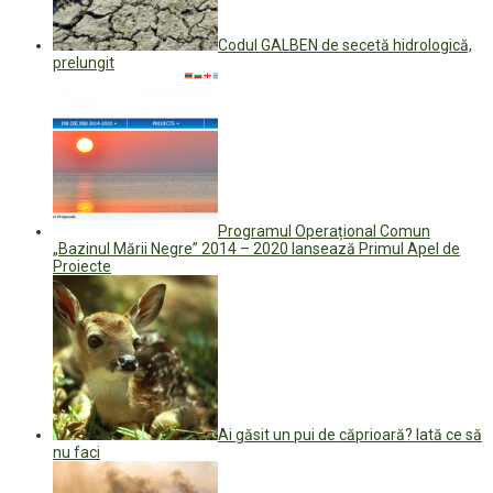
Codul GALBEN de secetă hidrologică,
prelungit
Programul Operațional Comun
„Bazinul Mării Negre” 2014 – 2020 lansează Primul Apel de
Proiecte
Ai găsit un pui de căprioară? Iată ce să
nu faci