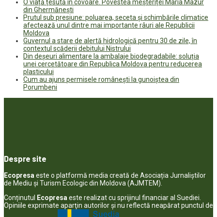
O viață țesută în covoare. Povestea meșteriței Maria Mazur
din Ghermănești
Prutul sub presiune: poluarea, seceta și schimbările climatice
afectează unul dintre mai importante râuri ale Republicii
Moldova
Guvernul a stare de alertă hidrologică pentru 30 de zile, în
contextul scăderii debitului Nistrului
Din deșeuri alimentare la ambalaje biodegradabile: soluția
unei cercetătoare din Republica Moldova pentru reducerea
plasticului
Cum au ajuns permisele românești la gunoiștea din
Porumbeni
Despre site
Ecopresa
este o platformă media creată de Asociația Jurnaliștilor
de Mediu și Turism Ecologic din Moldova (AJMTEM).
Conținutul
Ecopresa
este realizat cu sprijinul financiar al Suediei.
Opiniile exprimate aparţin autorilor şi nu reflectă neapărat punctul de