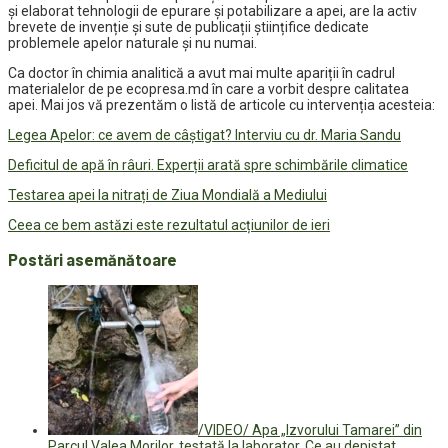
și elaborat tehnologii de epurare și potabilizare a apei, are la activ
brevete de invenție și sute de publicații științifice dedicate
problemele apelor naturale și nu numai.
Ca doctor în chimia analitică a avut mai multe apariții în cadrul
materialelor de pe ecopresa.md în care a vorbit despre calitatea
apei. Mai jos vă prezentăm o listă de articole cu intervenția acesteia:
Legea Apelor: ce avem de câștigat? Interviu cu dr. Maria Sandu
Deficitul de apă în râuri. Experții arată spre schimbările climatice
Testarea apei la nitrați de Ziua Mondială a Mediului
Ceea ce bem astăzi este rezultatul acțiunilor de ieri
Postări asemănătoare
/VIDEO/ Apa „Izvorului Tamarei” din
Parcul Valea Morilor, testată la laborator. Ce au depistat