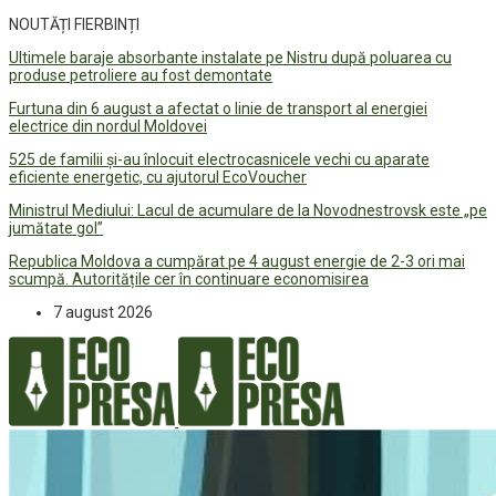
NOUTĂȚI FIERBINȚI
Ultimele baraje absorbante instalate pe Nistru după poluarea cu
produse petroliere au fost demontate
Furtuna din 6 august a afectat o linie de transport al energiei
electrice din nordul Moldovei
525 de familii și-au înlocuit electrocasnicele vechi cu aparate
eficiente energetic, cu ajutorul EcoVoucher
Ministrul Mediului: Lacul de acumulare de la Novodnestrovsk este „pe
jumătate gol”
Republica Moldova a cumpărat pe 4 august energie de 2-3 ori mai
scumpă. Autoritățile cer în continuare economisirea
7 august 2026