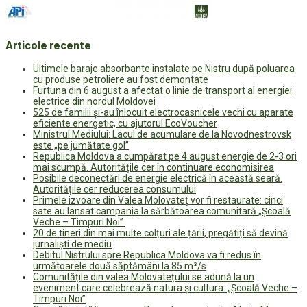
Articole recente
Ultimele baraje absorbante instalate pe Nistru după poluarea
cu produse petroliere au fost demontate
Furtuna din 6 august a afectat o linie de transport al energiei
electrice din nordul Moldovei
525 de familii și-au înlocuit electrocasnicele vechi cu aparate
eficiente energetic, cu ajutorul EcoVoucher
Ministrul Mediului: Lacul de acumulare de la Novodnestrovsk
este „pe jumătate gol”
Republica Moldova a cumpărat pe 4 august energie de 2-3 ori
mai scumpă. Autoritățile cer în continuare economisirea
Posibile deconectări de energie electrică în această seară.
Autoritățile cer reducerea consumului
Primele izvoare din Valea Molovateț vor fi restaurate: cinci
sate au lansat campania la sărbătoarea comunitară „Școală
Veche – Timpuri Noi”
20 de tineri din mai multe colțuri ale țării, pregătiți să devină
jurnaliști de mediu
Debitul Nistrului spre Republica Moldova va fi redus în
următoarele două săptămâni la 85 m³/s
Comunitățile din valea Molovatețului se adună la un
eveniment care celebrează natura și cultura: „Școală Veche –
Timpuri Noi”