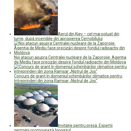
Aerul din Kiev – cel mai poluat din
lume, după incendiile din apropierea Cernobîlului
Noi atacuri asupra Centralei nucleare de la Zaporojie. Agenția
de Mediu face precizări despre fondul radioactiv din Moldova
Concurs de grant în domeniul schimbărilor climatice pentru
întreprinderi din zona Ramsar „Nistrul de Jos”
Invitație pentru presă: Experții
germani promovează biogazul