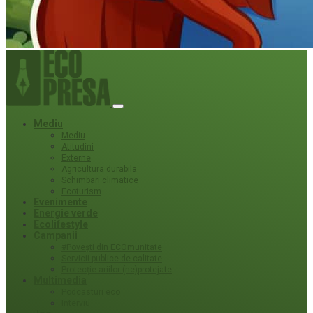
Mediu
Mediu
Atitudini
Externe
Agricultura durabila
Schimbari climatice
Ecoturism
Evenimente
Energie verde
Ecolifestyle
Campanii
#Povești din ECOmunitate
Servicii publice de calitate
Protecție ariilor (ne)protejate
Multimedia
Podcasturi eco
Interviu