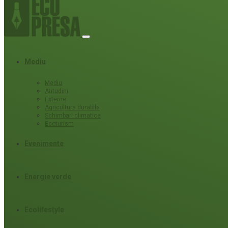
Mediu
Mediu
Atitudini
Externe
Agricultura durabila
Schimbari climatice
Ecoturism
Evenimente
Energie verde
Ecolifestyle