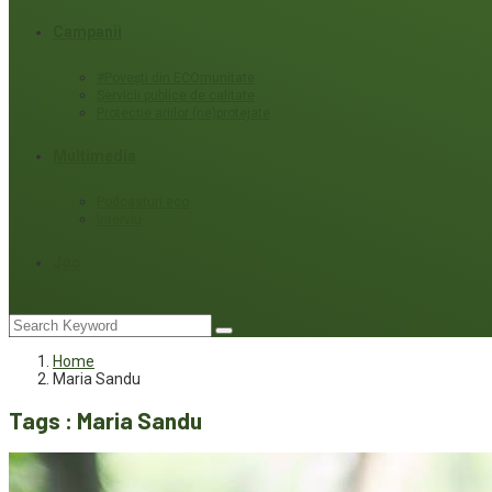
Campanii
#Povești din ECOmunitate
Servicii publice de calitate
Protecție ariilor (ne)protejate
Multimedia
Podcasturi eco
Interviu
Joc
Home
Maria Sandu
Tags : Maria Sandu