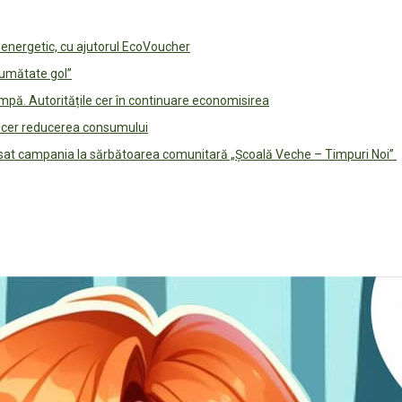
e energetic, cu ajutorul EcoVoucher
jumătate gol”
pă. Autoritățile cer în continuare economisirea
le cer reducerea consumului
lansat campania la sărbătoarea comunitară „Școală Veche – Timpuri Noi”