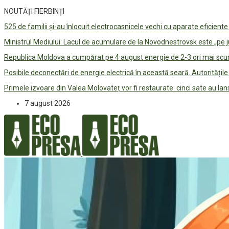
NOUTĂȚI FIERBINȚI
525 de familii și-au înlocuit electrocasnicele vechi cu aparate eficient
Ministrul Mediului: Lacul de acumulare de la Novodnestrovsk este „pe 
Republica Moldova a cumpărat pe 4 august energie de 2-3 ori mai scum
Posibile deconectări de energie electrică în această seară. Autorități
Primele izvoare din Valea Molovateț vor fi restaurate: cinci sate au 
7 august 2026