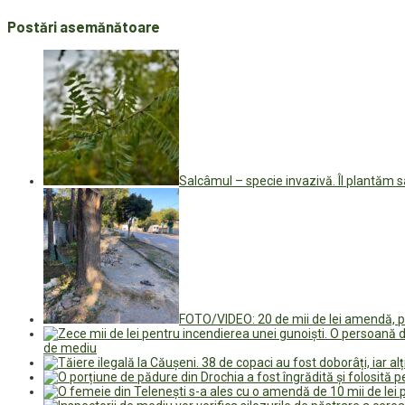
Postări asemănătoare
Salcâmul – specie invazivă. Îl plantăm 
FOTO/VIDEO: 20 de mii de lei amendă, pen
de mediu