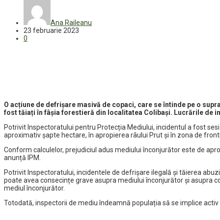
Ana Raileanu
23 februarie 2023
0
O acțiune de defrișare masivă de copaci, care se întinde pe o supra
fost tăiați în fâșia forestieră din localitatea Colibași. Lucrările d
Potrivit Inspectoratului pentru Protecția Mediului, incidentul a fost sesi
aproximativ șapte hectare, în apropierea râului Prut și în zona de front
Conform calculelor, prejudiciul adus mediului înconjurător este de aproa
anunță IPM.
Potrivit Inspectoratului, incidentele de defrișare ilegală și tăierea ab
poate avea consecințe grave asupra mediului înconjurător și asupra comun
mediul înconjurător.
Totodată, inspectorii de mediu îndeamnă populația să se implice activ în