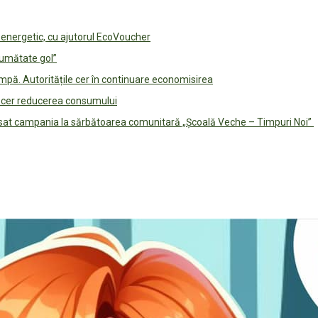
e energetic, cu ajutorul EcoVoucher
jumătate gol”
pă. Autoritățile cer în continuare economisirea
le cer reducerea consumului
lansat campania la sărbătoarea comunitară „Școală Veche – Timpuri Noi”