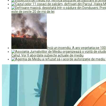
este de peste 20 de mii de lei
Încă un incendiu. A ars vegetația pe 10
Cahul. Vor fi abordate subiecte actuale de mediu