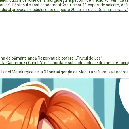
Inspectorii de mediu vor verifica si
Cazul celor 11 copaci de salcâm, defr
Defrișare masivă,
0 ha de pământ lângă Rezervația biosferei „Prutul de Jos”
Asociaț
Agenția de Mediu a refuzat să-i acorde