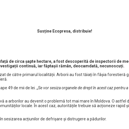
Susține Ecopresa, distribuie!
față de circa șapte hectare, a fost descoperită de inspectorii de me
e investigații continuă, iar făptașii rămân, deocamdată, necunoscuți.
zat de către primarul localității. Arborii au fost tăiați în fâșia forestier
ieră.
pe 49 de mii de lei. „
Se vor sesiza organele de drept în acest caz pentru a i
uzivă a arborilor au devenit o problemă tot mai mare în Moldova. O astfel 
ităților locale. În acest caz, autoritățile trebuie să acționeze rapid și 
 sesizarea acțiunilor de defrișare și distrugere a pădurilor.