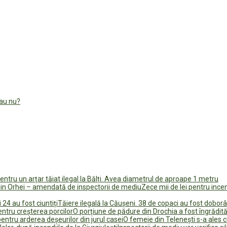
sau nu?
tru un arțar tăiat ilegal la Bălți. Avea diametrul de aproape 1 metru
Zece mii de lei pentru inc
Tăiere ilegală la Căușeni. 38 de copaci au fost doborâți,
O porțiune de pădure din Drochia a fost îngrădită 
O femeie din Telenești s-a ales c