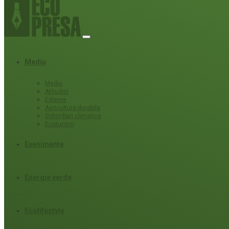
Mediu
Mediu
Atitudini
Externe
Agricultura durabila
Schimbari climatice
Ecoturism
Evenimente
Energie verde
Ecolifestyle