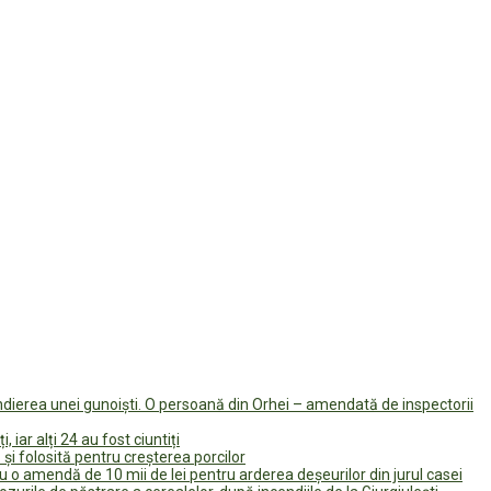
endierea unei gunoiști. O persoană din Orhei – amendată de inspectorii
 iar alți 24 au fost ciuntiți
și folosită pentru creșterea porcilor
u o amendă de 10 mii de lei pentru arderea deșeurilor din jurul casei