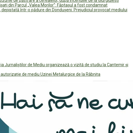
lozurile de păstrare a cerealelor, după incendiile de la Giurgiulești
ișați din Parcul „Valea Morilor”: Făptașul a fost condamnat
 depistată într-o pădure din Dondușeni. Prejudiciul provocat mediului
ia Jurnaliștilor de Mediu organizează o vizită de studiu la Cantemir și
 autorizație de mediu Uzinei Metalurgice de la Râbnița