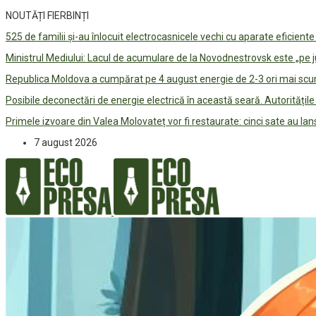
NOUTĂȚI FIERBINȚI
525 de familii și-au înlocuit electrocasnicele vechi cu aparate eficient
Ministrul Mediului: Lacul de acumulare de la Novodnestrovsk este „pe 
Republica Moldova a cumpărat pe 4 august energie de 2-3 ori mai scum
Posibile deconectări de energie electrică în această seară. Autorități
Primele izvoare din Valea Molovateț vor fi restaurate: cinci sate au 
7 august 2026