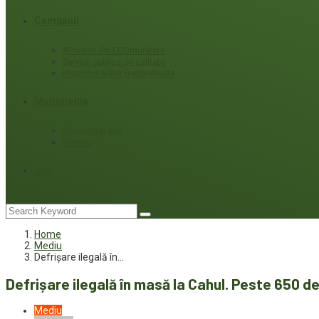
Campanii
#Povești din ECOmunitate
Servicii publice de calitate
Protecție ariilor (ne)protejate
Multimedia
Podcasturi eco
Interviu
Joc
Home
Mediu
Defrișare ilegală în…
Defrișare ilegală în masă la Cahul. Peste 650 d
Mediu