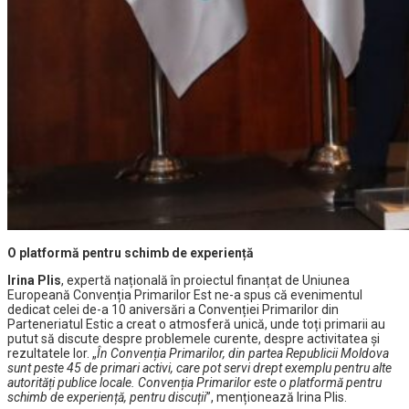
O platformă pentru schimb de experiență
Irina Plis
, expertă națională în proiectul finanțat de Uniunea
Europeană Convenția Primarilor Est ne-a spus că evenimentul
dedicat celei de-a 10 aniversări a Convenției Primarilor din
Parteneriatul Estic a creat o atmosferă unică, unde toți primarii au
putut să discute despre problemele curente, despre activitatea și
rezultatele lor. „
În Convenția Primarilor, din partea Republicii Moldova
sunt peste 45 de primari activi, care pot servi drept exemplu pentru alte
autorități publice locale. Convenția Primarilor este o platformă pentru
schimb de experiență, pentru discuții
”, menționează Irina Plis.