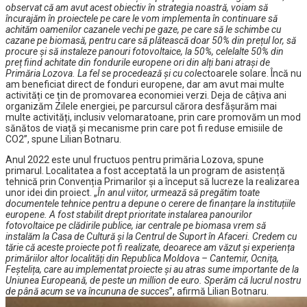
observat că am avut acest obiectiv în strategia noastră, voiam să
încurajăm în proiectele pe care le vom implementa în continuare să
achităm oamenilor cazanele vechi pe gaze, pe care să le schimbe cu
cazane pe biomasă, pentru care să plătească doar 50% din prețul lor, să
procure și să instaleze panouri fotovoltaice, la 50%, celelalte 50% din
preț fiind achitate din fondurile europene ori din alți bani atrași de
Primăria Lozova. La fel se procedează și cu
col
ectoarele solare. Încă nu
am beneficiat direct de fonduri europene, dar am avut mai multe
activități ce țin de promovarea economiei verzi. Deja de câțiva ani
organizăm Zilele energiei, pe parcursul cărora desfășurăm mai
multe activități, inclusiv velomaratoane, prin care promovăm un mod
sănătos de viață și mecanisme prin care pot fi reduse emisiile de
CO2”, spune Lilian Botnaru.
Anul 2022 este unul fructuos pentru primăria Lozova, spune
primarul. Localitatea a fost acceptată la un program de asistență
tehnică prin Convenția Primarilor și a început să lucreze la realizarea
unor idei din proiect. „
În anul viitor, urmează să pregătim toate
documentele tehnice pentru a depune o cerere de finanțare la instituțiile
europene. A fost stabilit drept prioritate instalarea panourilor
fotovoltaice pe clădirile publice, iar centrale pe biomasa vrem să
instalăm la Casa de Cultură și la Centrul de Suport în Afaceri. Credem cu
tărie că aceste proiecte pot fi realizate, deoarece am văzut și experiența
primăriilor altor localități din Republica Moldova – Cantemir, Ocnița,
Feștelița, care au implementat proiecte și au atras sume importante de la
Uniunea Europeană, de peste un million de euro. Sperăm că lucrul nostru
de până acum se va încununa de succes
”, afirmă Lilian Botnaru.