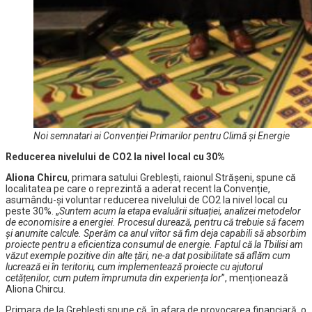
Noi semnatari ai Convenției Primarilor pentru Climă și Energie
Reducerea nivelului de CO2 la nivel local cu 30%
Aliona Chircu
, primara satului Greblești, raionul Strășeni, spune că
localitatea pe care o reprezintă a aderat recent la Convenție,
asumându-și voluntar reducerea nivelului de CO2 la nivel local cu
peste 30%. „
Suntem acum la etapa evaluării situației, analizei metodelor
de economisire a energiei. Procesul durează, pentru că trebuie să facem
și anumite calcule. Sperăm ca anul viitor să fim deja capabili să absorbim
proiecte pentru a eficientiza consumul de energie. Faptul că la Tbilisi am
văzut exemple pozitive din alte țări, ne-a dat posibilitate să aflăm cum
lucrează ei în teritoriu, cum implementează proiecte cu ajutorul
cetățenilor, cum putem împrumuta din experiența lor
”, menționează
Aliona Chircu.
Primara de la Greblești spune că, în afara de provocarea financiară, o