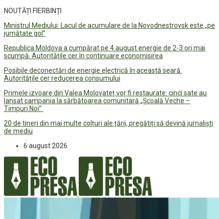
NOUTĂȚI FIERBINȚI
Ministrul Mediului: Lacul de acumulare de la Novodnestrovsk este „pe
jumătate gol”
Republica Moldova a cumpărat pe 4 august energie de 2-3 ori mai
scumpă. Autoritățile cer în continuare economisirea
Posibile deconectări de energie electrică în această seară.
Autoritățile cer reducerea consumului
Primele izvoare din Valea Molovateț vor fi restaurate: cinci sate au
lansat campania la sărbătoarea comunitară „Școală Veche –
Timpuri Noi”
20 de tineri din mai multe colțuri ale țării, pregătiți să devină jurnaliști
de mediu
6 august 2026