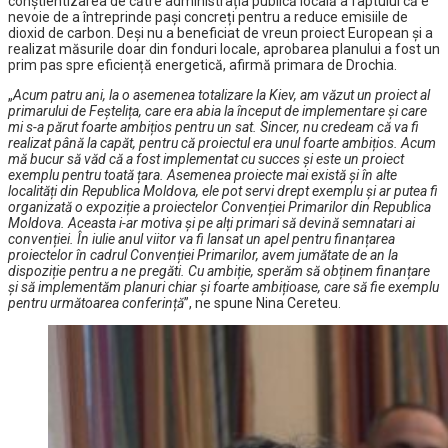
conștientizarea de către administrația publică locală a faptului că e
nevoie de a întreprinde pași concreți pentru a reduce emisiile de
dioxid de carbon. Deși nu a beneficiat de vreun proiect European și a
realizat măsurile doar din fonduri locale, aprobarea planului a fost un
prim pas spre eficiență energetică, afirmă primara de Drochia.
„
Acum patru ani, la o asemenea totalizare la Kiev, am văzut un proiect al
primarului de Feștelița, care era abia la început de implementare și care
mi s-a părut foarte ambițios pentru un sat. Sincer, nu credeam că va fi
realizat până la capăt, pentru că proiectul era unul foarte ambițios. Acum
mă bucur să văd că a fost implementat cu succes și este un proiect
exemplu pentru toată țara. Asemenea proiecte mai există și în alte
localități din Republica Moldova, ele pot servi drept exemplu și ar putea fi
organizată o expoziție a proiectelor Convenției Primarilor din Republica
Moldova. Aceasta i-ar motiva și pe alți primari să devină semnatari ai
convenției. În iulie anul viitor va fi lansat un apel pentru finanțarea
proiectelor în cadrul Convenției Primarilor, avem jumătate de an la
dispoziție pentru a ne pregăti. Cu ambiție, sperăm să obținem finanțare
și să implementăm planuri chiar și foarte ambițioase, care să fie exemplu
pentru următoarea conferință
”, ne spune Nina Cereteu.