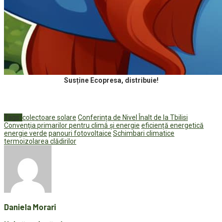
Susține Ecopresa, distribuie!
Tags:
colectoare solare
Conferința de Nivel Înalt de la Tbilisi
Convenţia primarilor pentru climă şi energie
eficiență energetică
energie verde
panouri fotovoltaice
Schimbari climatice
termoizolarea clădirilor
Daniela Morari