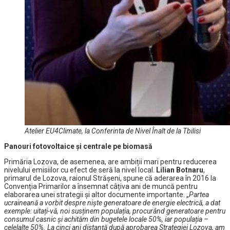
Atelier EU4Climate, la Conferinta de Nivel Înalt de la Tbilisi
Panouri fotovoltaice și centrale pe biomasă
Primăria Lozova, de asemenea, are ambiții mari pentru reducerea
nivelului emisiilor cu efect de seră la nivel local.
Lilian Botnaru
,
primarul de Lozova, raionul Strășeni, spune că aderarea în 2016 la
Convenția Primarilor a însemnat câțiva ani de muncă pentru
elaborarea unei strategii și altor documente importante. „
Partea
ucraineană a vorbit despre niște generatoare de energie electrică, a dat
exemple: uitați-vă, noi susținem populația, procurând generatoare pentru
consumul casnic și achităm din bugetele locale 50%, iar populația –
celelalte 50%. La cinci ani distanță după aprobarea Strategiei Lozova, am