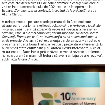
alta este creșterea nivelului de conștientizare a cetățenilor, care nu
văd că în reducerea nivelului de CO2 trebuie să începem de la
fiecare. „
Conștientizarea contează, începând de la grădiniță
”, crede
Aliona Chircu.
A treia provocare pe care o vede primara de la Greblești este
atragerea fondurilor la nivel local. „
Atunci când e vorba de o localitate
mică sau când nu ai încă experiența necesară, specialiștii necesari în
primărie, este un pic mai complicat, dar nu imposibil. De aceea și este
Convenția Primarilor, unde noi avem sprijin ca să putem implementa
unele proiecte.
Aici am văzut experiența din Ucraina, Lviv a fost cu o
prezentare foarte bună, Harkiv a fost cu o prezentare interesantă. Ei
au venit cu atâta entuziasm și cu atâtea lucruri interesante, și chiar
m-au inspirat. Dacă într-o țară în război ei vor să rezolve problemele,
noi cu siguranță și mai mult trebuie să avem ambiția de a le rezolva”,
subliniază Aliona Chircu.