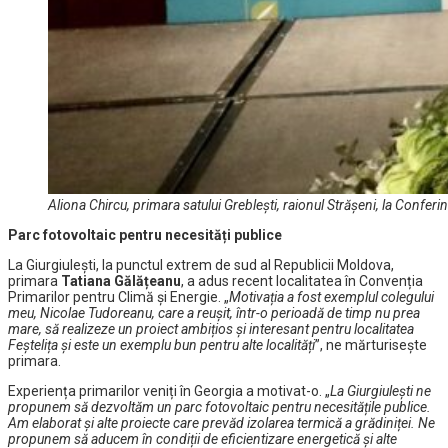
Aliona Chircu, primara satului Greblești, raionul Strășeni, la Conferinț
Parc fotovoltaic pentru necesități publice
La Giurgiulești, la punctul extrem de sud al Republicii Moldova,
primara
Tatiana Gălățeanu
, a adus recent localitatea în Convenția
Primarilor pentru Climă și Energie. „
Motivația a fost exemplul colegului
meu, Nicolae Tudoreanu, care a reușit, într-o perioadă de timp nu prea
mare, să realizeze un proiect ambițios și interesant pentru localitatea
Feștelița și este un exemplu bun pentru alte localități
”, ne mărturisește
primara.
Experiența primarilor veniți în Georgia a motivat-o. „
La Giurgiulești ne
propunem să dezvoltăm un parc fotovoltaic pentru necesitățile publice.
Am elaborat și alte proiecte care prevăd izolarea termică a grădiniței. Ne
propunem să aducem în condiții de eficientizare energetică și alte