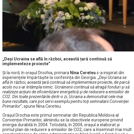
„Deși Ucraina se află în război, această țară continuă să
implementeze proiecte”
Și la nord, în orașul Drochia, primara
Nina
Cereteu
s-a inspirat din
experiențele împărtășite la conferința din Georgia. „
Deși Ucraina se
află în război, această țară continuă să implementeze proiecte, de parcă
acolo nu s-ar întâmpla nimic. Ucrainenii continuă să atragă fonduri și să
realizeze acțiuni de eficientizare energetică și de reducere a emisiilor de
CO2. Din toate prezentările dintr-o zi, Ucraina a demonstrat cele mai
bune rezultate, care pot servi exemplu pentru toți semnatarii Convenției
Primarilor
”, spune Nina Cereteu.
Orașul Drochia este primul semnatar din Republica Moldova al
Convenției Primarilor, aliniindu-se la obiectivele europene privind
energia durabilă în 2004. Totodată, în 2004, orașul a elaborat și
primul plan de reducere a emisiilor de CO2, care a însemnat mai mult