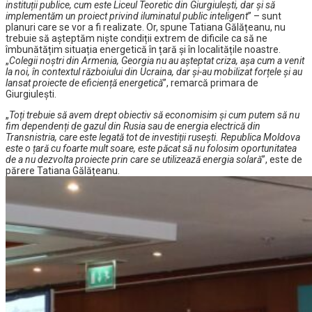
instituții publice, cum este Liceul Teoretic din Giurgiulești, dar și să
implementăm un proiect privind iluminatul public inteligent
” – sunt
planuri care se vor a fi realizate. Or, spune Tatiana Gălățeanu, nu
trebuie să așteptăm niște condiții extrem de dificile ca să ne
îmbunătățim situația energetică în țară și în localitățile noastre.
„
Colegii noștri din Armenia, Georgia nu au așteptat criza, așa cum a venit
la noi, în contextul războiului din Ucraina, dar și-au mobilizat forțele și au
lansat proiecte de eficiență energetică
”, remarcă primara de
Giurgiulești.
„
Toți trebuie să avem drept obiectiv să economisim și cum putem să nu
fim dependenți de gazul din Rusia sau de energia electrică din
Transnistria, care este legată tot de investiții rusești. Republica Moldova
este o țară cu foarte mult soare, este păcat să nu folosim oportunitatea
de a nu dezvolta proiecte prin care se utilizează energia solară
”, este de
părere Tatiana Gălățeanu.