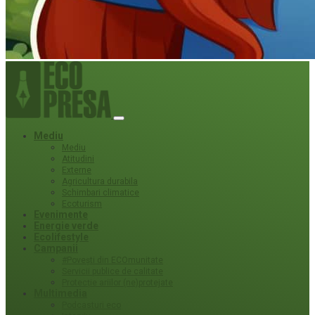
Mediu
Mediu
Atitudini
Externe
Agricultura durabila
Schimbari climatice
Ecoturism
Evenimente
Energie verde
Ecolifestyle
Campanii
#Povești din ECOmunitate
Servicii publice de calitate
Protecție ariilor (ne)protejate
Multimedia
Podcasturi eco