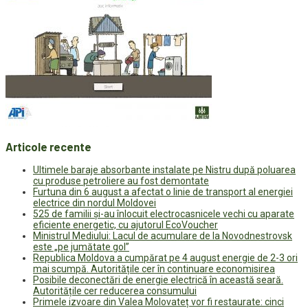
Articole recente
Ultimele baraje absorbante instalate pe Nistru după poluarea
cu produse petroliere au fost demontate
Furtuna din 6 august a afectat o linie de transport al energiei
electrice din nordul Moldovei
525 de familii și-au înlocuit electrocasnicele vechi cu aparate
eficiente energetic, cu ajutorul EcoVoucher
Ministrul Mediului: Lacul de acumulare de la Novodnestrovsk
este „pe jumătate gol”
Republica Moldova a cumpărat pe 4 august energie de 2-3 ori
mai scumpă. Autoritățile cer în continuare economisirea
Posibile deconectări de energie electrică în această seară.
Autoritățile cer reducerea consumului
Primele izvoare din Valea Molovateț vor fi restaurate: cinci