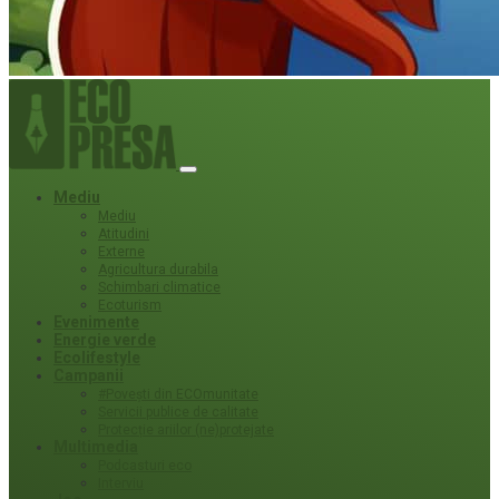
Mediu
Mediu
Atitudini
Externe
Agricultura durabila
Schimbari climatice
Ecoturism
Evenimente
Energie verde
Ecolifestyle
Campanii
#Povești din ECOmunitate
Servicii publice de calitate
Protecție ariilor (ne)protejate
Multimedia
Podcasturi eco
Interviu