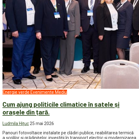
Energie verde
Evenimente
Mediu
Cum ajung politicile climatice în satele și
orașele din țară.
Ludmila Hițuc
25 mai 2026
Panouri fotovoltaice instalate pe clădiri publice, reabilitarea termică
a școlilor și grădinițelor, investiții în transport electric și modernizarea