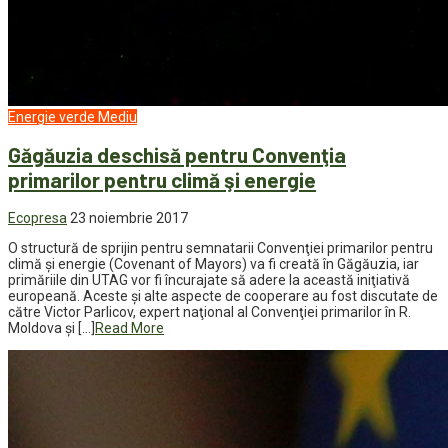
Energie verde
Mediu
Găgăuzia deschisă pentru Convenţia
primarilor pentru climă şi energie
Ecopresa
23 noiembrie 2017
O structură de sprijin pentru semnatarii Convenţiei primarilor pentru
climă şi energie (Covenant of Mayors) va fi creată în Găgăuzia, iar
primăriile din UTAG vor fi încurajate să adere la această iniţiativă
europeană. Aceste şi alte aspecte de cooperare au fost discutate de
către Victor Parlicov, expert naţional al Convenţiei primarilor în R.
Moldova şi […]
Read More