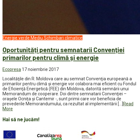
Energie verde
Mediu
Schimbari climatice
Oportunități pentru semnatarii Convenţiei
primarilor pentru climă şi energie
Ecopresa
17 noiembrie 2017
Localităţile din R. Moldova care au semnat Convenţia europeană a
primarilor pentru climă şi energie vor colabora mai eficient cu Fondul
de Eficienţă Energetică (FEE) din Moldova, datorită semnării unui
Memorandum de cooperare. Doi dintre semnatarii Convenţiei –
oraşele Ocnița și Cantemir -, sunt primii care vor beneficia de
prevederile Memorandumului, ca rezultat al implementării […]
Read
More
Hai să ne jucăm!