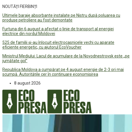
NOUTĂȚI FIERBINȚI
Ultimele baraje absorbante instalate pe Nistru după poluarea cu
produse petroliere au fost demontate
Furtuna din 6 august a afectat o linie de transport al energiei
electrice din nordul Moldovei
525 de familii și-au înlocuit electrocasnicele vechi cu aparate
eficiente energetic, cu ajutorul EcoVoucher
Ministrul Mediului: Lacul de acumulare de la Novodnestrovsk este „pe
jumătate gol”
Republica Moldova a cumpărat pe 4 august energie de 2-3 ori mai
scumpă. Autoritățile cer în continuare economisirea
8 august 2026