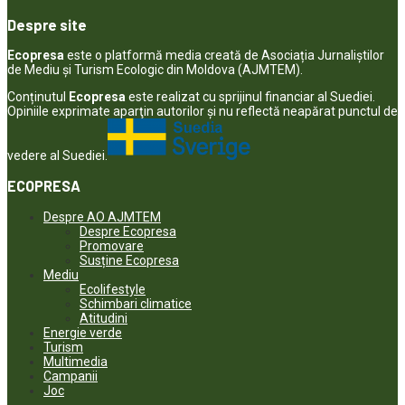
Despre site
Ecopresa
este o platformă media creată de Asociația Jurnaliștilor
de Mediu și Turism Ecologic din Moldova (AJMTEM).
Conținutul
Ecopresa
este realizat cu sprijinul financiar al Suediei.
Opiniile exprimate aparţin autorilor şi nu reflectă neapărat punctul de
vedere al Suediei.
ECOPRESA
Despre AO AJMTEM
Despre Ecopresa
Promovare
Susține Ecopresa
Mediu
Ecolifestyle
Schimbari climatice
Atitudini
Energie verde
Turism
Multimedia
Campanii
Joc