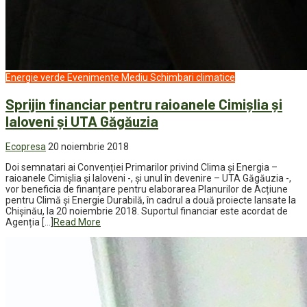
Energie verde
Evenimente
Mediu
Schimbari climatice
Sprijin financiar pentru raioanele Cimișlia și
Ialoveni și UTA Găgăuzia
Ecopresa
20 noiembrie 2018
Doi semnatari ai Convenției Primarilor privind Clima și Energia –
raioanele Cimișlia și Ialoveni -, și unul în devenire – UTA Găgăuzia -,
vor beneficia de finanțare pentru elaborarea Planurilor de Acțiune
pentru Climă și Energie Durabilă, în cadrul a două proiecte lansate la
Chișinău, la 20 noiembrie 2018. Suportul financiar este acordat de
Agenția […]
Read More