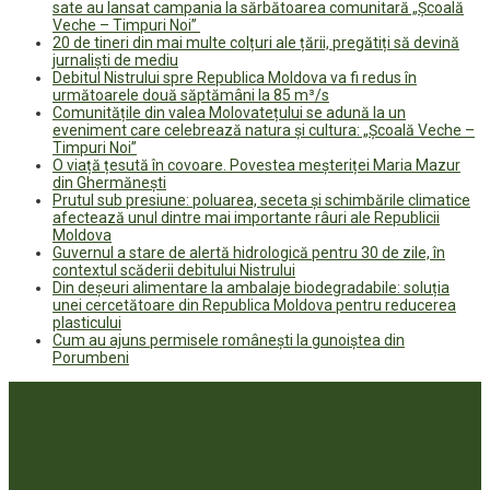
sate au lansat campania la sărbătoarea comunitară „Școală
Veche – Timpuri Noi”
20 de tineri din mai multe colțuri ale țării, pregătiți să devină
jurnaliști de mediu
Debitul Nistrului spre Republica Moldova va fi redus în
următoarele două săptămâni la 85 m³/s
Comunitățile din valea Molovatețului se adună la un
eveniment care celebrează natura și cultura: „Școală Veche –
Timpuri Noi”
O viață țesută în covoare. Povestea meșteriței Maria Mazur
din Ghermănești
Prutul sub presiune: poluarea, seceta și schimbările climatice
afectează unul dintre mai importante râuri ale Republicii
Moldova
Guvernul a stare de alertă hidrologică pentru 30 de zile, în
contextul scăderii debitului Nistrului
Din deșeuri alimentare la ambalaje biodegradabile: soluția
unei cercetătoare din Republica Moldova pentru reducerea
plasticului
Cum au ajuns permisele românești la gunoiștea din
Porumbeni