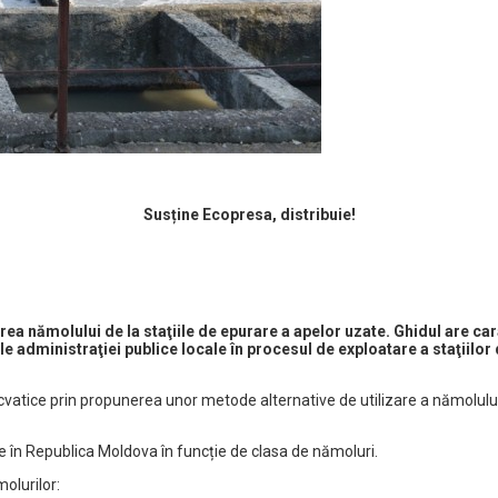
Susține Ecopresa, distribuie!
rea nămolului de la staţiile de epurare a apelor uzate. Ghidul are 
e administraţiei publice locale în procesul de exploatare a staţiilor d
acvatice prin propunerea unor metode alternative de utilizare a nămolulu
te în Republica Moldova în funcție de clasa de nămoluri.
olurilor: