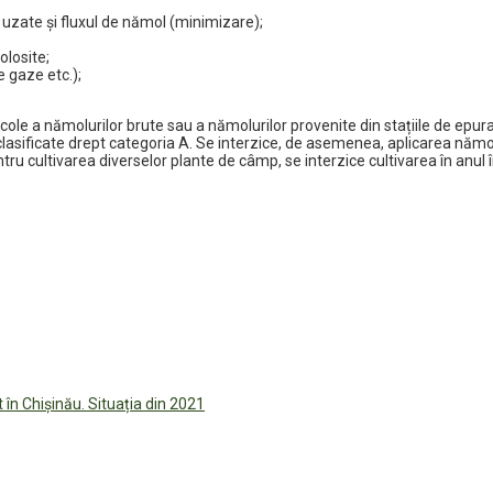
e uzate și fluxul de nămol (minimizare);
olosite;
e gaze etc.);
cole a nămolurilor brute sau a nămolurilor provenite din stațiile de epura
asificate drept categoria A. Se interzice, de asemenea, aplicarea nămolu
ntru cultivarea diverselor plante de câmp, se interzice cultivarea în anul
în Chișinău. Situația din 2021