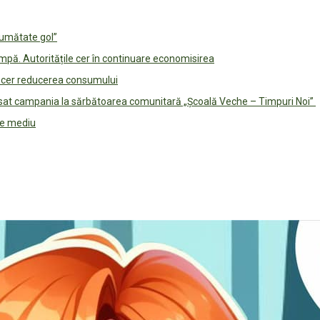
jumătate gol”
pă. Autoritățile cer în continuare economisirea
le cer reducerea consumului
lansat campania la sărbătoarea comunitară „Școală Veche – Timpuri Noi”
 de mediu