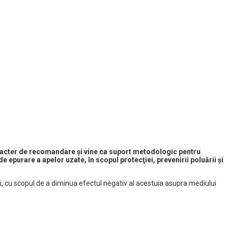
caracter de recomandare şi vine ca suport metodologic pentru
e epurare a apelor uzate, în scopul protecţiei, prevenirii poluării şi
i, cu scopul de a diminua efectul negativ al acestuia asupra mediului