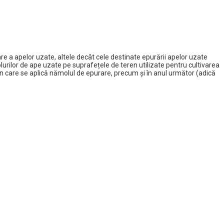
re a apelor uzate, altele decât cele destinate epurării apelor uzate
rilor de ape uzate pe suprafețele de teren utilizate pentru cultivarea
 în care se aplică nămolul de epurare, precum și în anul următor (adică