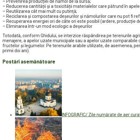
– Prevenirea producției de nămol de la sursă;
– Reducerea cantității și a toxicității materialelor care pătrund în apel
– Reutilizarea cât mai mult cu putință;
– Reciclarea și compostarea deșeurilor și nămolurilor care nu pot fi ref
– Recuperarea energiei ori de câte ori este posibil (ardere, producție d
– Eliminarea într-un mod ecologic a deșeurilor
Totodată, conform Ghidului, se interzice răspândirea pe terenurile agri
menajere, a apelor uzate municipale sau a apelor uzate comparabile cl
fructelor și legumelor. Pe terenurile arabile utilizate, de asemenea, pe
primii doi ani).
Postări asemănătoare
INFOGRAFIC/ Zile numărate de aer curat 