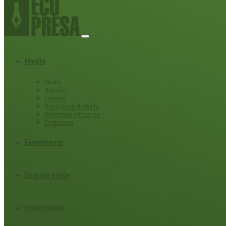
Mediu
Mediu
Atitudini
Externe
Agricultura durabila
Schimbari climatice
Ecoturism
Evenimente
Energie verde
Ecolifestyle