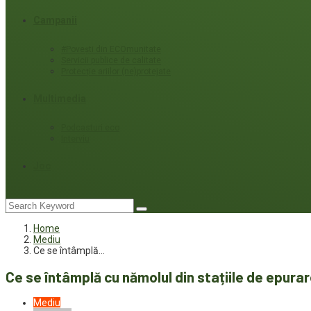
Campanii
#Povești din ECOmunitate
Servicii publice de calitate
Protecție ariilor (ne)protejate
Multimedia
Podcasturi eco
Interviu
Joc
Home
Mediu
Ce se întâmplă…
Ce se întâmplă cu nămolul din stațiile de epura
Mediu